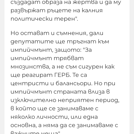
създадат образа на жертва и да му
развържат ръцете на калния
политически терен".
Но остават и съмнения, дали
депутатите ще тръгнат към
импийчмънт, защото: "За
импийчмънт трябват
мнозинства, а не съм сигурен как
ще реагират ГЕРБ. Те са
центристи и балансьори. Но при
импийчмънт страната влиза в
изключително неприятен период,
в който ще се занимаваме с
няколко личности, или една
основна, а няма да се занимаваме с
важните неща".