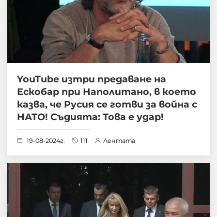
YouTube изтри предаване на
Ескобар при Наполитано, в което
казва, че Русия се готви за война с
НАТО! Съдията: Това е удар!
19-08-2024г.
111
Лентата