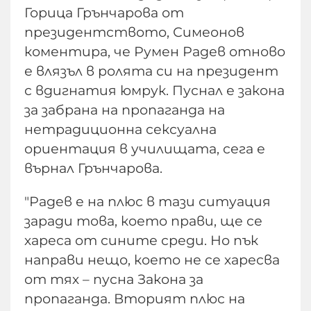
Горица Грънчарова от
президентството, Симеонов
коментира, че Румен Радев отново
е влязъл в ролята си на президент
с вдигнатия юмрук. Пуснал е закона
за забрана на пропаганда на
нетрадиционна сексуална
ориентация в училищата, сега е
върнал Грънчарова.
"Радев е на плюс в тази ситуация
заради това, което прави, ще се
хареса от сините среди. Но пък
направи нещо, което не се харесва
от тях – пусна Закона за
пропаганда. Вторият плюс на