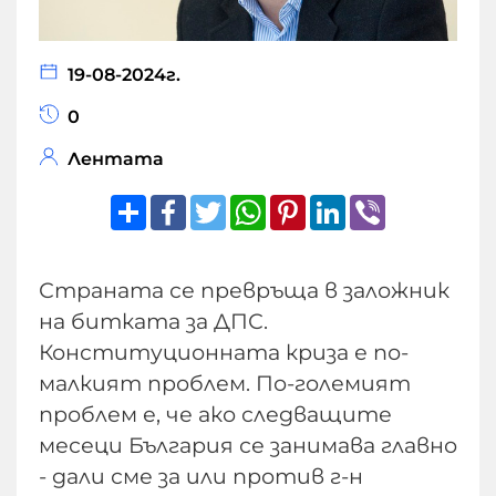
19-08-2024г.
0
Лентата
Share
Facebook
Twitter
WhatsApp
Pinterest
LinkedIn
Viber
Страната се превръща в заложник
на битката за ДПС.
Конституционната криза е по-
малкият проблем. По-големият
проблем е, че ако следващите
месеци България се занимава главно
- дали сме за или против г-н