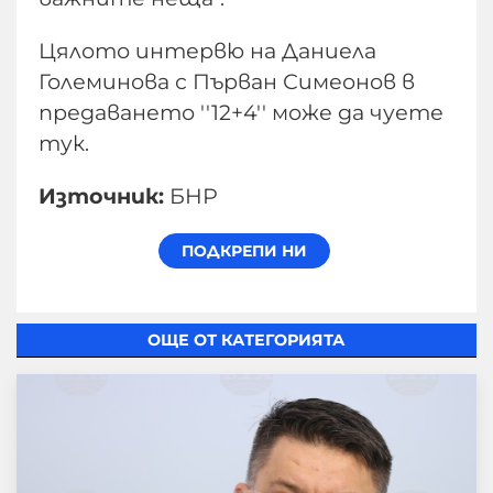
Цялото интервю на Даниела
Големинова с Първан Симеонов в
предаването ''12+4'' може да чуете
тук.
Източник:
БНР
ОЩЕ ОТ КАТЕГОРИЯТА