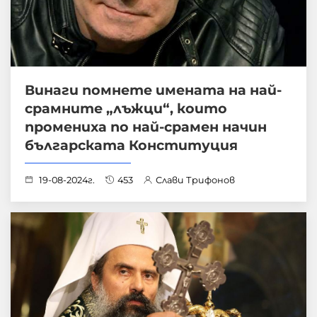
Винаги помнете имената на най-
срамните „лъжци“, които
промениха по най-срамен начин
българската Конституция
19-08-2024г.
453
Слави Трифонов