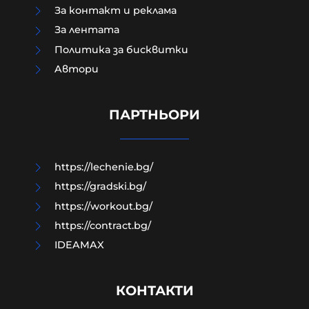
За контакт и реклама
За лентата
Политика за бисквитки
Aвтори
Лидерката на френските Зелени
призовава за забрана на X по време
на избори
ПАРТНЬОРИ
06-08-2026г.
55
Лентата
https://lechenie.bg/
https://gradski.bg/
https://workout.bg/
https://contract.bg/
IDEAMAX
КОНТАКТИ