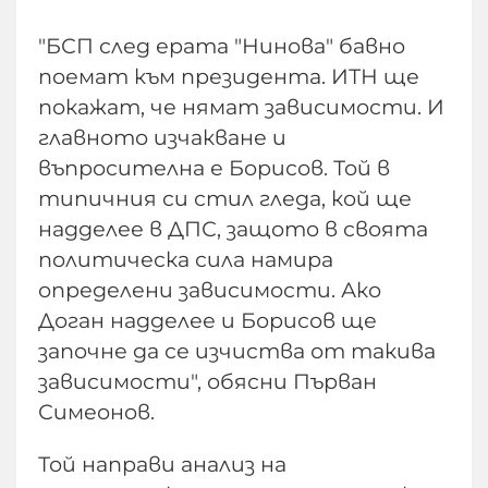
"БСП след ерата "Нинова" бавно
поемат към президента. ИТН ще
покажат, че нямат зависимости. И
главното изчакване и
въпросителна е Борисов. Той в
типичния си стил гледа, кой ще
надделее в ДПС, защото в своята
политическа сила намира
определени зависимости. Ако
Доган надделее и Борисов ще
започне да се изчиства от такива
зависимости", обясни Първан
Симеонов.
Той направи анализ на