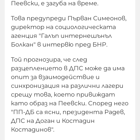
Пеевски, е загуба на време.
Това предупреди Първан Симеонов,
директор на социологическата
агенция "Галъп интернешънъл
Болкан" в интервю пред БНР.
Той прогнозира, че след
разцеплението в ДПС може да има
опит за взаимодействие и
синхронизация на различни лагери
срещу това, което привиждат
като образ на Пеевски. Според него
"ПП-ДБ са ясни, президента Радев,
ДПС на Доган и Костадин
Костадинов".