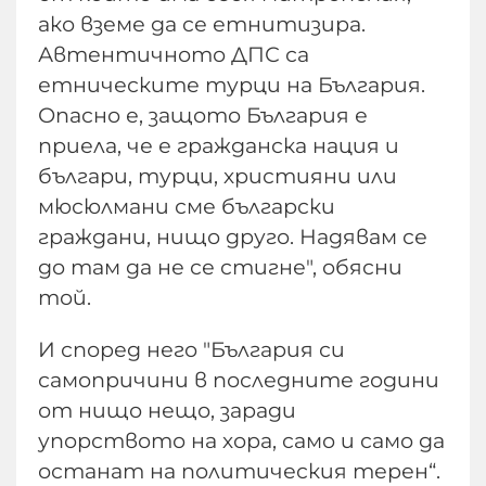
ако вземе да се етнитизира.
Автентичното ДПС са
етническите турци на България.
Опасно е, защото България е
приела, че е гражданска нация и
българи, турци, християни или
мюсюлмани сме български
граждани, нищо друго. Надявам се
до там да не се стигне", обясни
той.
И според него "България си
самопричини в последните години
от нищо нещо, заради
упорството на хора, само и само да
останат на политическия терен“.