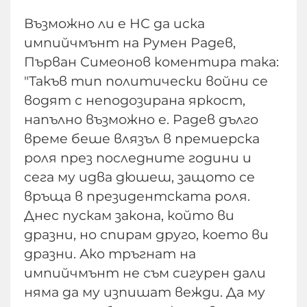
Възможно ли е НС да иска
импийчмънт на Румен Радев,
Първан Симеонов коментира така:
"Такъв тип политически войни се
водят с неподозирана яркост,
напълно възможно е. Радев дълго
време беше влязъл в премиерска
роля през последните години и
сега му идва дюшеш, защото се
връща в президентската роля.
Днес пускам закона, който ви
дразни, но спирам друго, което ви
дразни. Ако тръгнат на
импийчмънт не съм сигурен дали
няма да му изпишат вежди. Да му