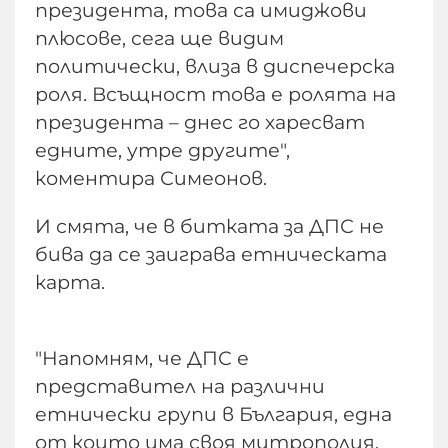
президента, това са имиджови
плюсове, сега ще видим
политически, влиза в диспечерска
роля. Всъщност това е ролята на
президента – днес го харесват
едните, утре другите",
коментира Симеонов.
И смята, че в битката за ДПС не
бива да се заиграва етническата
карта.
"Напомням, че ДПС е
представител на различни
етнически групи в България, една
от които има своя митрополия,