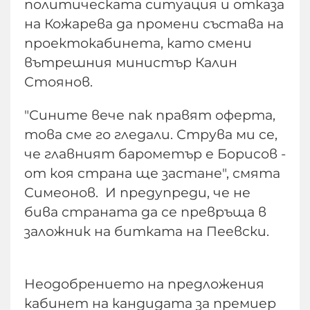
политическата ситуация и отказа
на Кожарева да промени състава на
проектокабинета, като смени
вътрешния министър Калин
Стоянов.
"Сините вече пак правят оферта,
това сме го гледали. Струва ми се,
че главният барометър е Борисов -
от коя страна ще застане", смята
Симеонов. И предупреди, че не
бива страната да се превръща в
заложник на битката на Пеевски.
Неодобрението на предложения
кабинет на кандидата за премиер