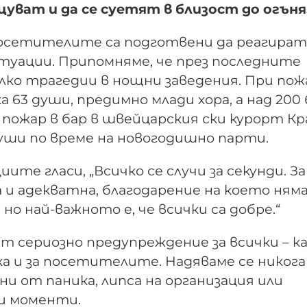
уват и да се суетят в близост до огъня
посетителите са подготвени да реагират
туации. Припомняме, че през последните
лко трагедии в нощни заведения. При пож
а 63 души, предимно млади хора, а над 200 
 пожар в бар в швейцарския ски курорт Кр
уши по време на новогодишно парти.
те гласи, „Всичко се случи за секунди. За
и адекватна, благодарение на което ням
но най-важното е, че всички са добре.“
 сериозно предупреждение за всички – к
а и за посетителите. Надяваме се никога
ни от паника, липса на организация или
и моменти.