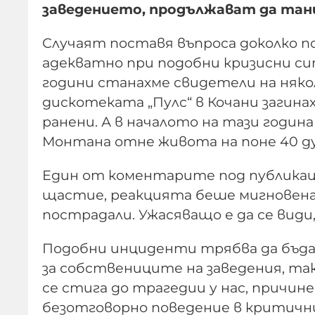
заведението, продължават да танц
Случаят поставя въпроса доколко 
адекватно при подобни кризисни си
години станахме свидетели на няко
дискотеката „Пулс“ в Кочани загинах
ранени. А в началото на тази година
Монтана отне живота на поне 40 д
Един от коментарите под публикации
щастие, реакцията беше мигновена 
пострадали. Ужасяващо е да се види, 
Подобни инциденти трябва да бъдат
за собствениците на заведения, так
се стига до трагедии у нас, причине
безотговорно поведение в критичн