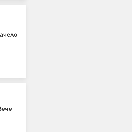
ачело
Д-р Веселин Герев:
Отглеждат се деца-
психопати. Най-
критичен е периодът
между 12 и 16 г.
вече
07-08-2026г.
404
Лентата