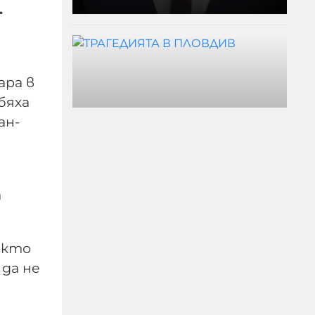
.
ара в
бяха
ан-
а
ТРАГЕДИЯТА В
ПЛОВДИВ
акто
 да не
08-08-2026г.
124
Николай Милчев