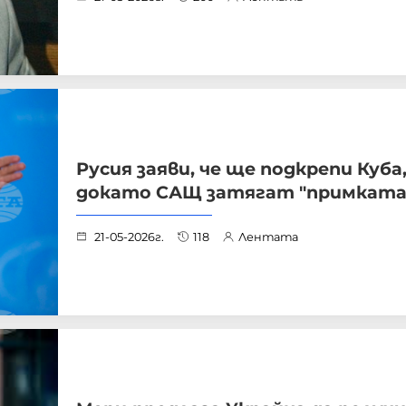
Русия заяви, че ще подкрепи Куба
докато САЩ затягат "примката
21-05-2026г.
118
Лентата