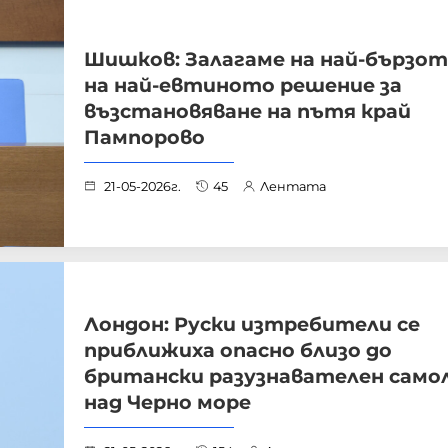
Шишков: Залагаме на най-бързото
на най-евтиното решение за
възстановяване на пътя край
Пампорово
21-05-2026г.
45
Лентата
Лондон: Руски изтребители се
приближиха опасно близо до
британски разузнавателен само
над Черно море