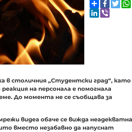
Share
Faceboo
Twitt
LinkedIn
Viber
ка в столичния „Студентски град“, като
реакция на персонала е помогнала
еме. До момента не се съобщава за
мрежи видеа обаче се вижда неадекватн
ито вместо незабавно да напуснат