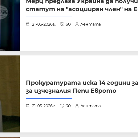
Мерц предлага Украйна да получ
статут на "асоцииран член" на 
21-05-2026г.
60
Лентата
Прокуратурата иска 14 години з
за изчезналия Пепи Еврото
21-05-2026г.
60
Лентата