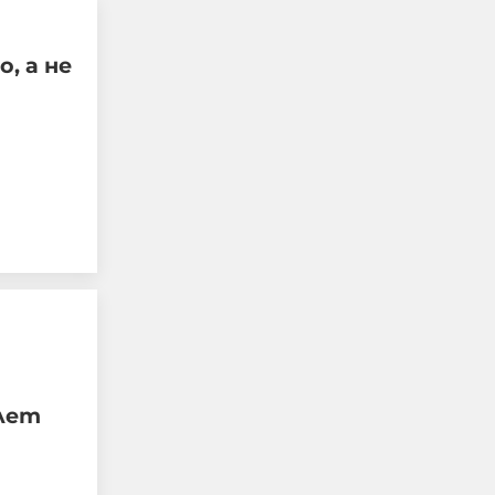
Пейчева -
Лентата
жената до
убития в Банкя
, а не
бизнесмен?
01-08-2026г.
7095
Жестоко
Лентата
убитият в
Пловдив Георги
бил сирак,
мечтаел за деца
06-08-2026г.
6595
Топ криминалист
лет
с ексклузивни
Лентата
данни за
убийството на