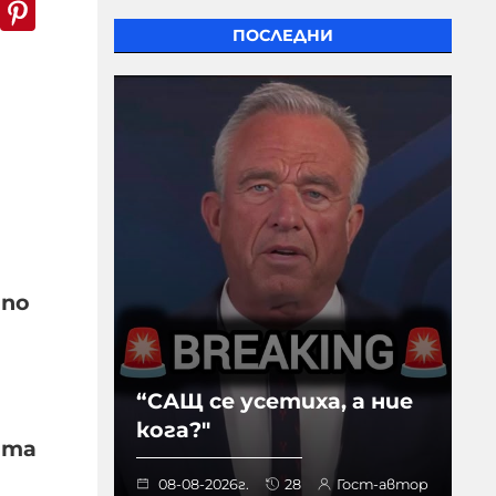
k
er
WhatsApp
Pinterest
ПОСЛЕДНИ
 по
“САЩ се усетиха, а ние
кога?"
ата
08-08-2026г.
28
Гост-автор