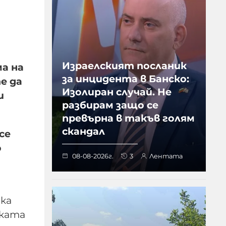
Израелският посланик
а на
за инцидента в Банско:
е да
Изолиран случай. Не
и
разбирам защо се
превърна в такъв голям
скандал
се
о
08-08-2026г.
3
Лентата
ска
ската