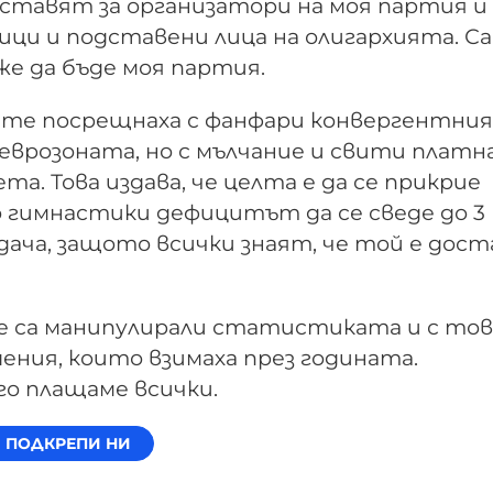
ставят за организатори на моя партия и
ици и подставени лица на олигархията. С
же да бъде моя партия.
ите посрещнаха с фанфари конвергентния
 еврозоната, но с мълчание и свити платн
а. Това издава, че целта е да се прикрие
о гимнастики дефицитът да се сведе до 3
ача, защото всички знаят, че той е дост
че са манипулирали статистиката и с тов
ения, които взимаха през годината.
го плащаме всички.