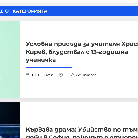
Е ОТ КАТЕГОРИЯТА
Условна присъда за учителя Хри
Кирев, блудствал с 13-годишна
ученичка
01-11-2025г.
2
Лентата
Кървава драма: Убийство по тъ
доби в София, районът е отцепен