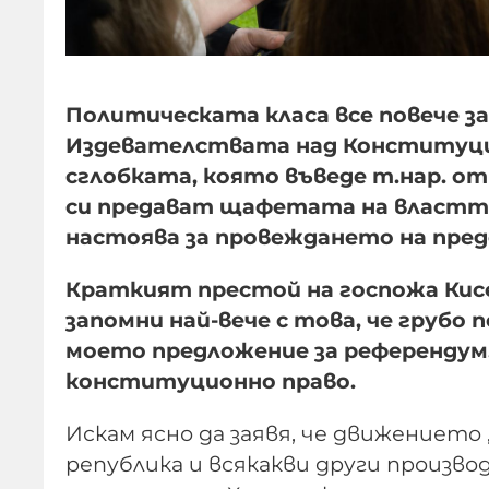
Политическата класа все повече з
Издевателствата над Конституция
сглобката, която въведе т.нар. от
си предават щафетата на властта
настоява за провеждането на пред
Краткият престой на госпожа Кисе
запомни най-вече с това, че грубо 
моето предложение за референдум.
конституционно право.
Искам ясно да заявя, че движениет
република и всякакви други произв