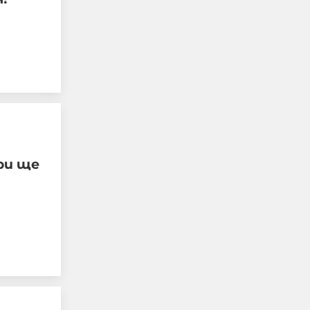
Радев: Дрон нахлу в
българското въздушно
пространство и се
взриви. Няма жертви и
поражения
ри ще
08-08-2026г.
132
Лентата