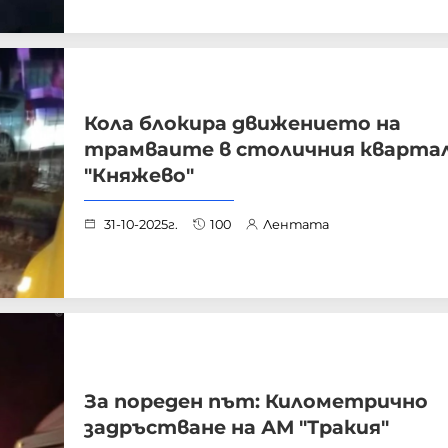
Кола блокира движението на
трамваите в столичния кварта
"Княжево"
31-10-2025г.
100
Лентата
За пореден път: Километрично
задръстване на АМ "Тракия"