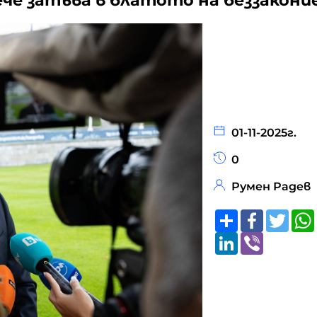
ече затъва в блатото на беззакон
01-11-2025г.
0
Румен Радев
Share
Faceboo
Twitt
LinkedIn
Viber