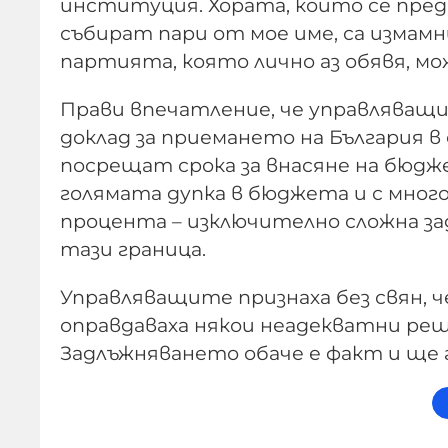
институция. Хората, които се пред
събират пари от мое име, са измамн
партията, която лично аз обявя, мо
Прави впечатление, че управляващ
доклад за приемането на България в
посрещат срока за внасяне на бюджет
голямата дупка в бюджета и с мног
процента – изключително сложна зад
тази граница.
Управляващите признаха без свян, 
оправдаваха някои неадекватни реш
Задлъжняването обаче е факт и ще 