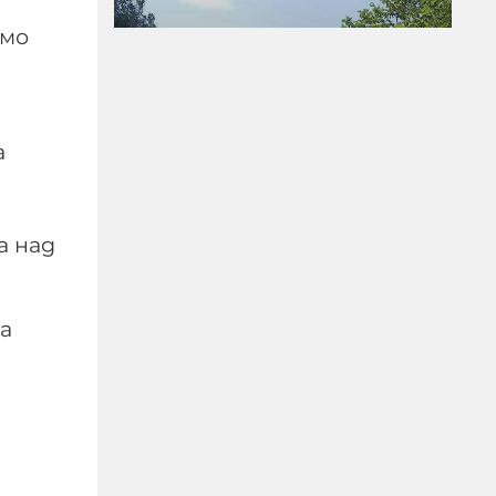
амо
а
Какво има на мястото,
където се разби дрона
и има ли притеснения у
а над
хората?
08-08-2026г.
5
Лентата
а