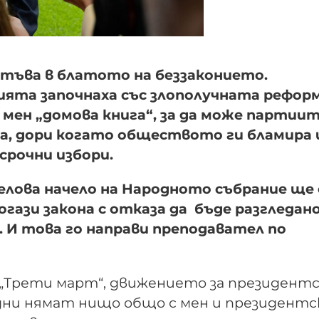
атъва в блатото на беззаконието.
та започнаха със злополучната реформ
 мен „домова книга“, за да може партиит
, дори когато обществото ги бламира 
срочни избори.
лова начело на Народното събрание ще 
погази закона с отказа да бъде разгледан
 И това го направи преподавател по
о „Трети март“, движението за президент
одни нямат нищо общо с мен и президент