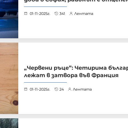
01-11-2025г.
341
Лентата
„Червени ръце”: Четирима бълга
лежат в затвора във Франция
01-11-2025г.
24
Лентата