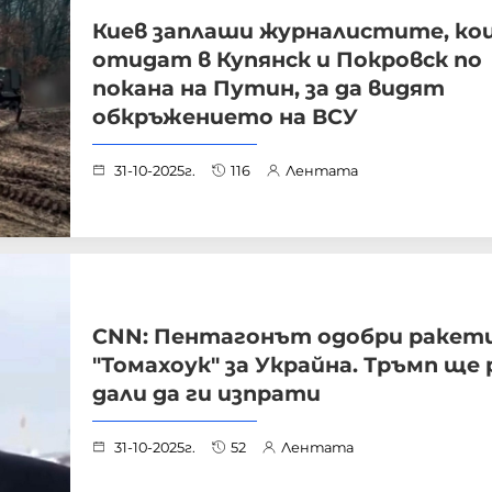
Киев заплаши журналистите, ко
отидат в Купянск и Покровск по
покана на Путин, за да видят
обкръжението на ВСУ
31-10-2025г.
116
Лентата
CNN: Пентагонът одобри ракет
"Томахоук" за Украйна. Тръмп ще
дали да ги изпрати
31-10-2025г.
52
Лентата