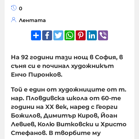
0
Лентата
Share
Facebook
Twitter
WhatsApp
Pinterest
LinkedIn
Viber
На 92 години тази нощ в София, в
съня си е починал художникът
Енчо Пиронков.
Той е един от художниците от т.
нар. Пловдивска школа от 60-те
години на XX век, наред с Георги
Божилов, Димитър Киров, Йоан
Левиев, Колю Витковски и Христо
Стефанов. В творбите му