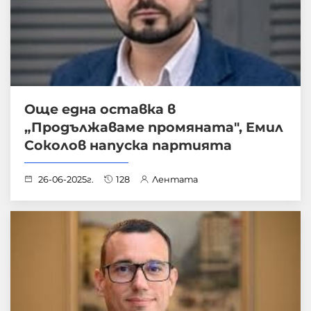
Още една оставка в
„Продължаваме промяната", Емил
Соколов напуска партията
26-06-2025г.
128
Лентата