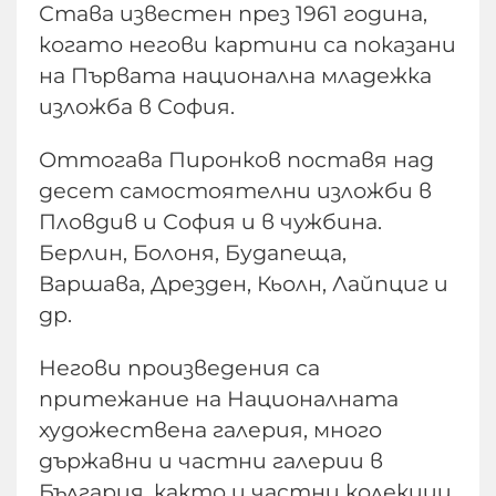
Става известен през 1961 година,
когато негови картини са показани
на Първата национална младежка
изложба в София.
Оттогава Пиронков поставя над
десет самостоятелни изложби в
Пловдив и София и в чужбина.
Берлин, Болоня, Будапеща,
Варшава, Дрезден, Кьолн, Лайпциг и
др.
Негови произведения са
притежание на Националната
художествена галерия, много
държавни и частни галерии в
България, както и частни колекции