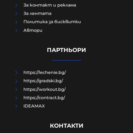
За контакт и реклама
За лентата
Политика за бисквитки
Aвтори
Край на цените в лева, от днес на
етикетите само в евро
ПАРТНЬОРИ
09-08-2026г.
46
Лентата
https://lechenie.bg/
https://gradski.bg/
https://workout.bg/
https://contract.bg/
IDEAMAX
КОНТАКТИ