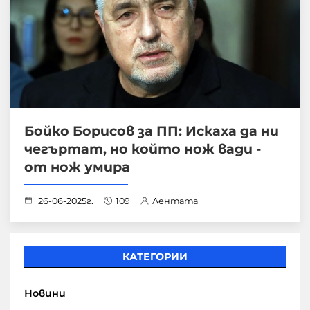
Бойко Борисов за ПП: Искаха да ни
чегъртат, но който нож вади -
от нож умира
26-06-2025г.
109
Лентата
КАТЕГОРИИ
Новини