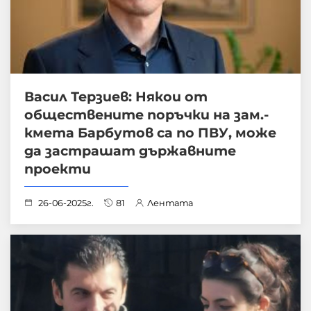
Васил Терзиев: Някои от
обществените поръчки на зам.-
кмета Барбутов са по ПВУ, може
да застрашат държавните
проекти
26-06-2025г.
81
Лентата