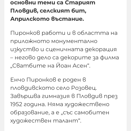
основни теми са Старият
Пловдив, селският бит,
Априлското въстание.
Пиронков работи и в областта на
приложното монументално
изкуство и сценичната декорация
– негово дело са декорите за филма
„Сватбите на Йоан Асен“.
Енчо Пиронков е роден в
пловдивското село Розовец.
Завършва гимназия в Пловдив през
1952 година. Няма художествено
образование, а е „със самобитен
художествен талант“.