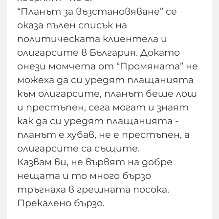
“Планът за възстановяване” се
оказа пълен списък на
политическата клиентела и
олигарсите в България. Докато
онези момчета от “Промяната” не
можеха да си уредят плащанията
към олигарсите, планът беше лош
и престъпен, сега могат и знаят
как да си уредят плащанията -
планът е хубав, не е престъпен, а
олигарсите са същите.
Казвам ви, не вървят на добре
нещата и то много бързо
тръгнаха в грешната посока.
Прекалено бързо.