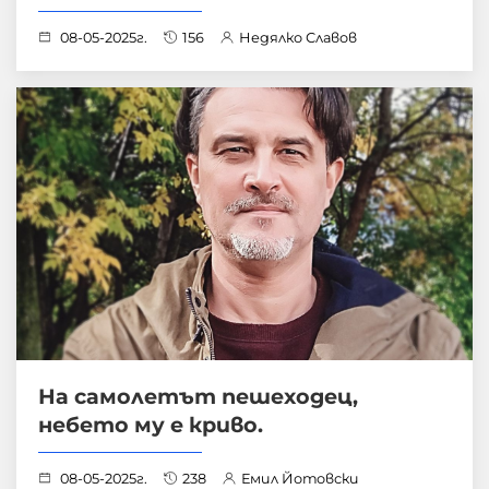
08-05-2025г.
156
Недялко Славов
На самолетът пешеходец,
небето му е криво.
08-05-2025г.
238
Емил Йотовски