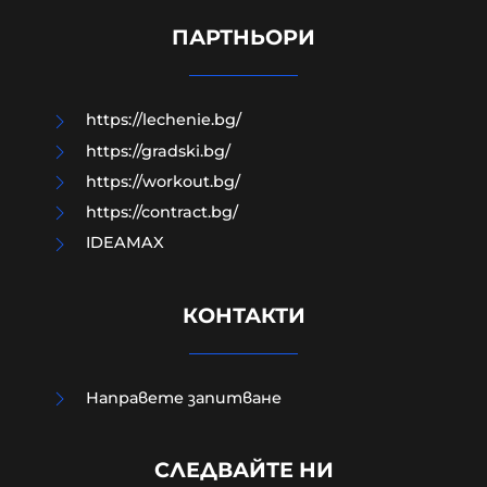
авиация – срамна история за 17
години нехайство и саботажи
ПАРТНЬОРИ
06-08-2026г.
67
Лентата
https://lechenie.bg/
https://gradski.bg/
https://workout.bg/
https://contract.bg/
IDEAMAX
КОНТАКТИ
Направете запитване
УНИЦЕФ: Израел убива средно по
едно дете на ден в Газа след
СЛЕДВАЙТЕ НИ
„примирието“ от октомври 2025