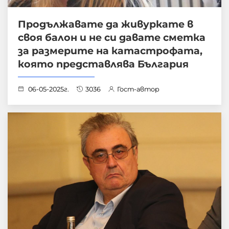
Продължавате да живуркате в
своя балон и не си давате сметка
за размерите на катастрофата,
която представлява България
06-05-2025г.
3036
Гост-автор