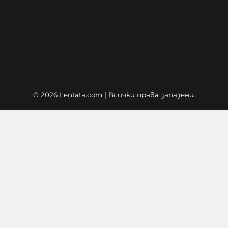
г.
06-08-2026г.
22
Лентата
© 2026 Lentata.com | Всички права запазени.
Украйна е получила колосалните
200 милиарда долара
международна подкрепа