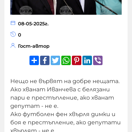
08-05-2025г.
0
Гост-автор
Share
Facebook
Twitter
WhatsApp
Pinterest
LinkedIn
Viber
Нещо не вървят на добре нещата.
Ако хванат Иванчева с белязани
пари е престъпление, ако хванат
депутат - не е.
Ако футболен фен хвърля димки и
боя е престъпление, ако депутати
хвърлят - не е.