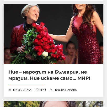
Ние – народът на България, не
мразим. Ние искаме само… МИР!
07-05-2025г.
1179
Нешка Робева