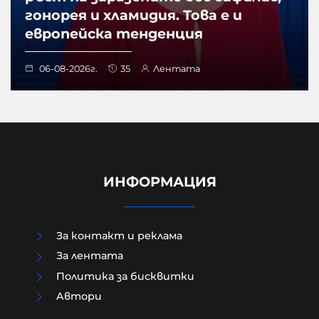
гонорея и хламидия. Това е и
европейска тенденция
06-08-2026г.
35
Лентата
ИНФОРМАЦИЯ
За контакт и реклама
За лентата
Политика за бисквитки
Aвтори
Модернизацията на бойната ни