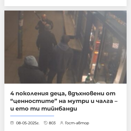
4 поколения деца, вдъхновени от
“ценностите” на мутри и чалга –
и ето ти тийнбанди
08-05-2025г.
803
Гост-автор