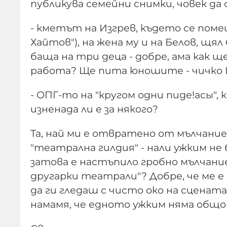
публикува семейни снимки, човек да с
- кметът на Изгрев, където се пом
Хайтов"), на жена му и на Белов, щял
баща на три деца - добре, ама как ще
работа? Ще пита юношите - чичко Б
- ОПГ-то на "кругом одни пиде!асы",
изненада ли е за някого?
Та, най ми е отвратено от мълчани
"театрална гилдия" - нали ужким не
затова е настъпило гробно мълчание
другарки театрали"? Добре, че ме е
да ги гледаш с чисто око на сцената,
намамя, че едното ужким няма общо с 