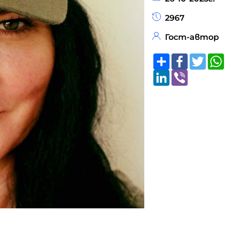
2967
Гост-автор
Share
Faceboo
Twitt
LinkedIn
Viber