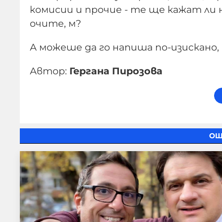
комисии и прочие - те ще кажат ли 
очите, м?
А можеше да го напиша по-изискано, 
Автор:
Гергана Пирозова
ОЩ