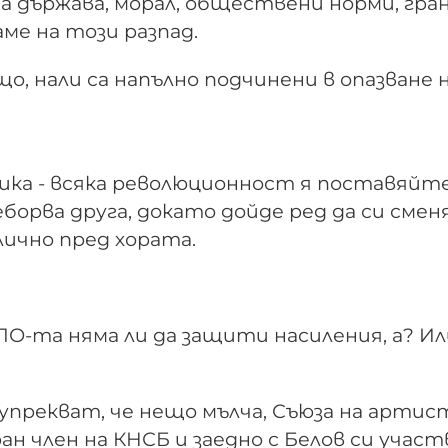
 държава, морал, обществени норми, гран
ме на този разпад.
о, нали са напълно подчинени в опазване 
ихика - всяка революционност я поставяйт
еборва друга, докато дойде ред да си сме
лично пред хората.
ПО-та няма ли да защити насиления, а? Ил
е упрекват, че нещо мълча, Съюза на арти
н член на КНСБ и заедно с Белов си участ