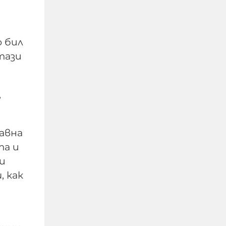
о бил
 тази
,
"Фигаро": Украйна заяви,
авна
че не е насочвала
та и
"умишлено" дрон срещу
и
България
, как
09-08-2026г.
83
Лентата