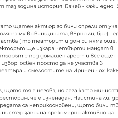
т таз година история, Бачев - кажи едно "
в като щатен актьор го били спрели от уч
олята му в свинщината, вЕрно ли, бре) - ед
частва ( то театърът и дом си няма още,
ректорът ще изкара четвърти мандат в
ктьорът е под домашен арест и все още н
 избор, освен просто да не участва в
еатъра и смелостите на Ириней - ох, как
л, щото тя е негова, но сега като минист
престорим, че е изненадан. Наистина ли, д
редата са неприкосновени, щото били тво
 министър започна прекомерно активно да