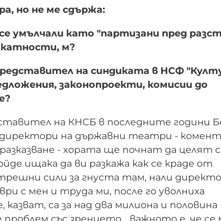
ра, но не ме сдържа:
 се умълчали като "партизани пред разст
ликатности, м?
 представител на синдиката в НСФ "Култу
едложения, законопроекти, комисии до
е?
ставител на КНСБ в последните години Б
а директори на държавни театри - комен
а разказване - хората ще почнат да целят с
де ищака да ви разкажа как се краде от
трешни сили за гнуста там, нали директ
ри с мен и труда ми, после го уволниха
казват, са за над два милиона и половина -
 проблем със зрението... важното е, че се