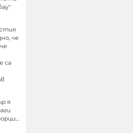
бау"
астия
но, че
 че
е са
Евростат:
ъв
Българският мъж
работи най-малко в ЕС,
холандецът бичи 10
ър я
години повече
раги
рци...
09-08-2026г.
156
Лентата