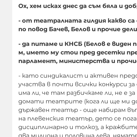
Ох, хем исках днес да съм бяла и доб
- от театралната гилдия какво са
по повод Бачев, Белов и прочие де
- да питаме и КНСБ (Белов е виден
м, името му стои пред десетки пр
парламент, министерства и прочи
- като синдикалист и активен пред
участва в почти всички конкурси з
има ли, че там разбичкаме ли, не е з
домати театрите (кога ли ще ми дой
държавен театър - още набирам въ
на плевенския театър, дето се погав
дисциплинарно и толкоз, а кражбите, 
два милиона и половина лева, нямате