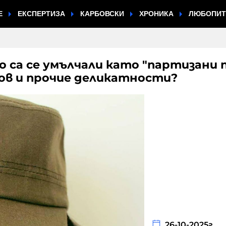
Е
ЕКСПЕРТИЗА
КАРБОВСКИ
ХРОНИКА
ЛЮБОПИ
 са се умълчали като "партизани 
лов и прочие деликатности?
26-10-2025г.