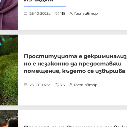
26-10-2025г.
115
Гост-автор
Проституцията е декриминализ
но е незаконно да предоставяш
помещение, където се извършва 
26-10-2025г.
76
Гост-автор