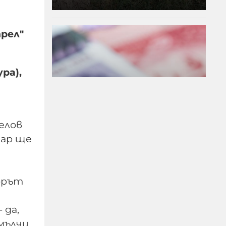
рел"
ра),
елов
тар ще
Край на цените в лева,
от днес на етикетите
орът
само в евро
 да,
09-08-2026г.
63
Лентата
 мълчи