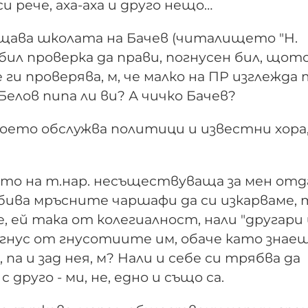
и рече, аха-аха и друго нещо…
ещава школата на Бачев (читалището "Н.
 бил проверка да прави, погнусен бил, щот
 ги проверява, м, че малко на ПР изглежда
елов пипа ли ви? А чичко Бачев?
 което обслужва политици и известни хора
ето на т.нар. несъществуваща за мен отд
 бива мръсните чаршафи да си изкарваме, 
, ей така от колегиалност, нали "другари 
 гнус от гнусотиите им, обаче като знаеш
 па и зад нея, м? Нали и себе си трябва да
друго - ми, не, едно и също са.