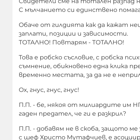
Свидетели сме на тотален разпад на
С мълчанието си единствено помага
Обаче от гилдията как да кажат нещ
заплати, позиции и зависимости.
ТОТАЛНО! Повтарям - ТОТАЛНО!
Това е робско съсловие, с робска пс
съмнение, обикновено една клика пр
временно местата, за да не е непри
Ох, гнус, гнус, гнус!
П.П. - бе, някоя от милиардите им Н
гаден предател, че ги е разкрил?
П.П. - добавям не в скоба, защото м
с шеф Христо Мутафчиев, е асоциира