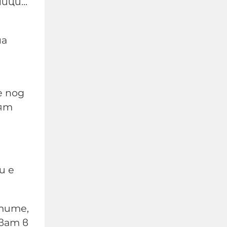
ици...
на
е под
нят
Сатанински блек
метъл събира
тийнейджърите
убийци от Пловдив
и е
08-08-2026г.
640
Лентата
Този човек или не
стите,
пътува и няма
НАЙ-ЧЕТЕНИ
никаква
ват в