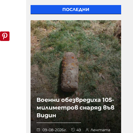
ПОСЛЕДНИ
k
er
WhatsApp
Pinterest
Военни обезвредиха 105-
милиметров снаряд във
Видин
09-08-2026г.
49
Лентата