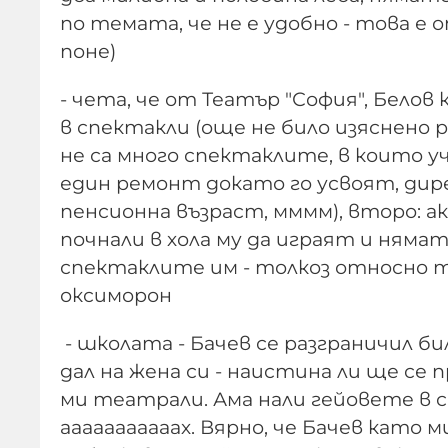
по темата, че не е удобно - това е о
поне)
- чета, че от Театър "София", Бело
в спектакли (още не било изяснено р
не са много спектаклите, в които у
един ремонт докато го усвоят, ди
пенсионна възраст, мммм), второ: а
почнали в хола му да играят и нямат
спектаклите им - толкоз относно т
оксиморон
- школата - Бачев се разграничил би
дал на жена си - наистина ли ще се 
ми театрали. Ама нали гейовете в с
ааааааааааах. Вярно, че Бачев като