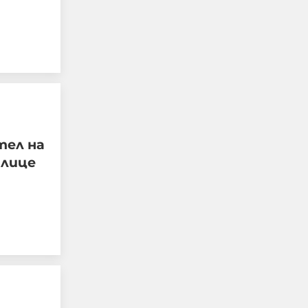
да спазват законите на
страната ни, да
уважават
достойнството на
българските граждани,
да зачитат частната
собственост
тел на
06-08-2026г.
86
 лице
Румен Радев