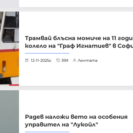
Трамвай блъсна момиче на 11 годи
колело на "Граф Игнатиев" в Соф
12-11-2025г.
399
Лентата
Радев наложи вето на особения
управител на "Лукойл"