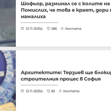
Шофьор, разминал се с колите на
Помислих, че това е краят, дори 
намалиха
12-11-2025г.
286
Лентата
Архитектите: Терзиев ще блоки
строителния процес в София
12-11-2025г.
82
Лентата