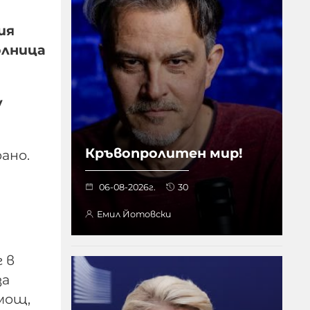
ия
олница
у
Кръвопролитен мир!
рано.
06-08-2026г.
30
Емил Йотовски
 в
за
мощ,