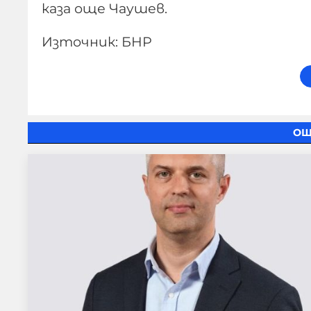
каза още Чаушев.
Източник: БНР
ОЩ