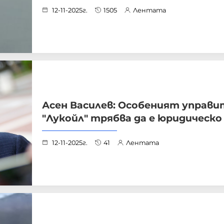
12-11-2025г.
1505
Лентата
Асен Василев: Особеният управи
"Лукойл" трябва да е юридическо
12-11-2025г.
41
Лентата