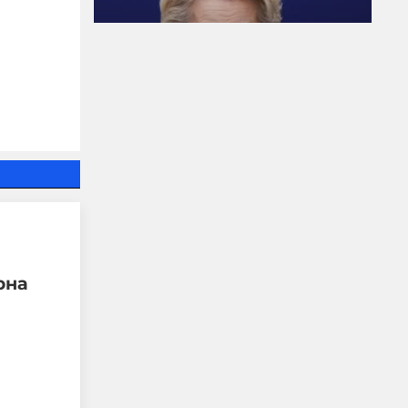
Когато Урсула плаща на
Мароко за да ги спре да
правят мизерии по
границите тя
всъщност възражда
една много стара
римска традиция
06-08-2026г.
40
Гост-автор
рна