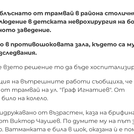
 блъснато от трамвай в района столичн
блюдение в детската неврохирургия на б
ното заведение.
 в противошоковата зала, където са м
зследвания.
е взето решение то да бъде хоспитализи
ция на вътрешните работи съобщиха, че
 от трамвай на ул. "Граф Игнатиев". От
било на колело.
дружавано от възрастен, каза на брифинг
т Виктор Чаушев. По думите му на път 
 Ватманката е била в шок, оказана ѝ е по