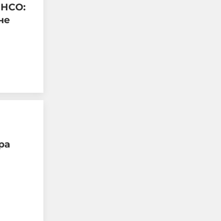
 НСО:
не
Испанската полиция
предупреждава, че сред
хилядите, щурмували
Сеута, е имало
известни джихадисти
06-08-2026г.
25
Лентата
Този човек или не
пътува и няма
ра
НАЙ-ЧЕТЕНИ
никаква
представа какви
са цените в най-
добрите
ресторанти по
света, или
просто е
изключително