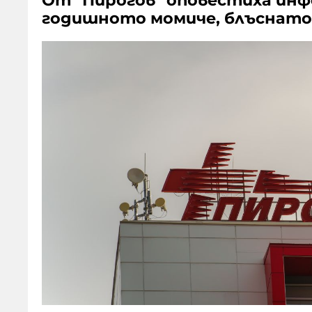
От "Пирогов" оповестиха инф
годишното момиче, блъснато