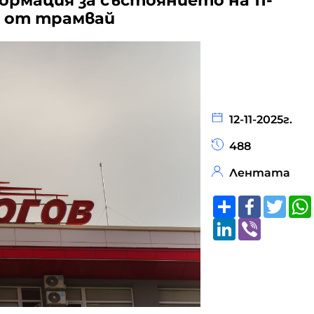
ормация за състоянието на 11-
 от трамвай
12-11-2025г.
488
Лентата
Share
Faceboo
Twitt
LinkedIn
Viber