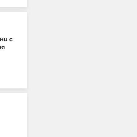
Автобусен шофьор
свали дете със
ни с
специални
ия
потребности и го
остави само на пътя на
37 °C
06-08-2026г.
85
Лентата
Радев: Призовавам
всички, които
посещават България,