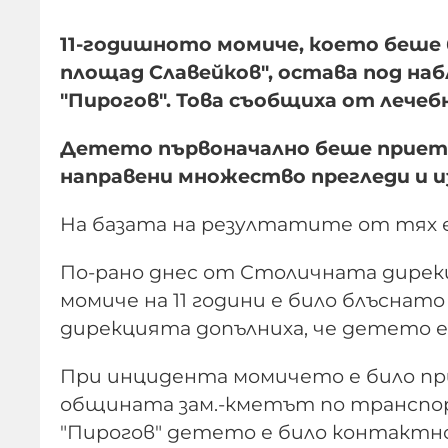
11-годишното момиче, което беше
площад Славейков", остава под на
"Пирогов". Това съобщиха от лечеб
Детето първоначално беше прието
направени множество прегледи и и
На базата на резултатите от тях 
По-рано днес от Столичната дирек
момиче на 11 години е било блъснато
дирекцията допълниха, че детето е 
При инцидента момичето е било при
общината зам.-кметът по транспор
"Пирогов" детето е било контактно.