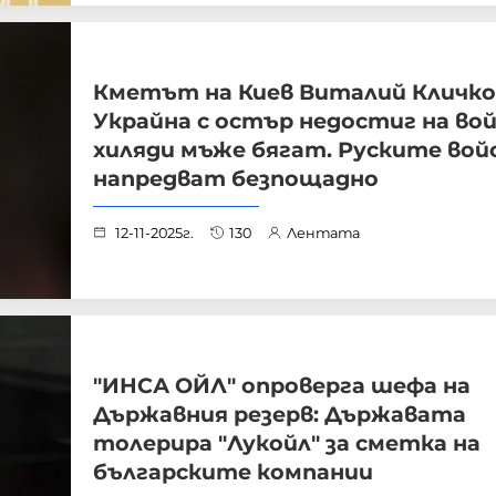
Кметът на Киев Виталий Кличко
Украйна с остър недостиг на во
хиляди мъже бягат. Руските вой
напредват безпощадно
12-11-2025г.
130
Лентата
"ИНСА ОЙЛ" опроверга шефа на
Държавния резерв: Държавата
толерира "Лукойл" за сметка на
българските компании