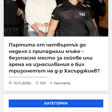
Партита от четвъртък до
неделя с припаднали мъже –
безопасно място за гейове или
арена на изнасилвания е бил
тризонетът на д-р Хасърджиев?
10-11-2025г.
1122
Лентата
КАТЕГОРИИ