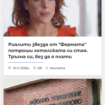
Риалити звезда от "Фермата"
потроши хотелската си стая.
Тръгна си, без да я плати
10-11-2025г.
129
Лентата