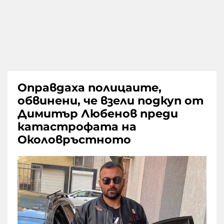
Оправдаха полицаите,
обвинени, че взели подкуп от
Димитър Любенов преди
катастрофата на
Околовръстното