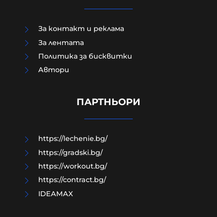
За контакт и реклама
За лентата
Политика за бисквитки
Aвтори
Министърът на вътрешните
работи с първи коментар за
жестокото убийство в Пловдив
ПАРТНЬОРИ
10-08-2026г.
21
Лентата
https://lechenie.bg/
https://gradski.bg/
https://workout.bg/
https://contract.bg/
IDEAMAX