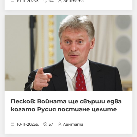
10-11-2025г.
64
Лентата
Песков: Войната ще свърши едва
когато Русия постигне целите
10-11-2025г.
57
Лентата