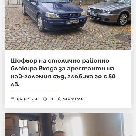
Шофьор на столично районно
блокира входа за арестанти на
най-големия съд, глобиха го с 50
лв.
10-11-2025г.
58
Лентата