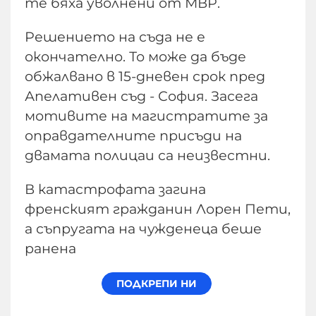
те бяха уволнени от МВР.
Решението на съда не е
окончателно. То може да бъде
обжалвано в 15-дневен срок пред
Апелативен съд - София. Засега
мотивите на магистратите за
оправдателните присъди на
двамата полицаи са неизвестни.
В катастрофата загина
френският гражданин Лорен Пети,
а съпругата на чужденеца беше
ранена