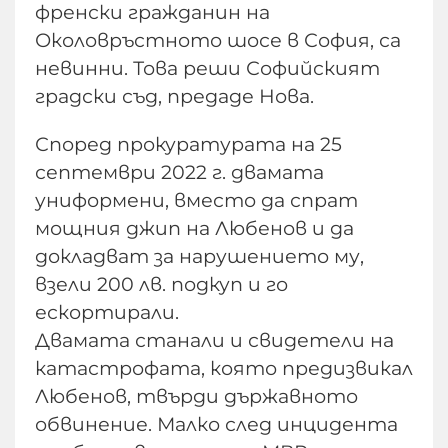
френски гражданин на
Околовръстното шосе в София, са
невинни. Това реши Софийският
градски съд, предаде Нова.
Според прокуратурата на 25
септември 2022 г. двамата
униформени, вместо да спрат
мощния джип на Любенов и да
докладват за нарушението му,
взели 200 лв. подкуп и го
ескортирали.
Двамата станали и свидетели на
катастрофата, която предизвикал
Любенов, твърди държавното
обвинение. Малко след инцидента