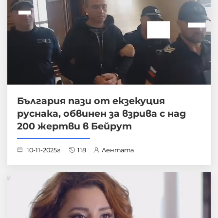
България пази от екзекуция
руснака, обвинен за взрива с над
200 жертви в Бейрут
10-11-2025г.
118
Лентата