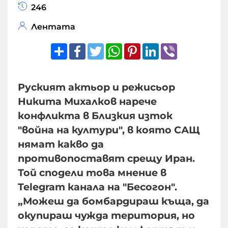
246
Лентата
Share
Facebook
Twitter
WhatsApp
Pinterest
LinkedIn
Viber
Руският актьор и режисьор
Никита Михалков нарече
конфликта в Близкия изток
"война на култури", в която САЩ
нямат какво да
противопоставят срещу Иран.
Той сподели това мнение в
Telegram канала на "Бесогон".
„Можеш да бомбардираш къща, да
окупираш чужда територия, но