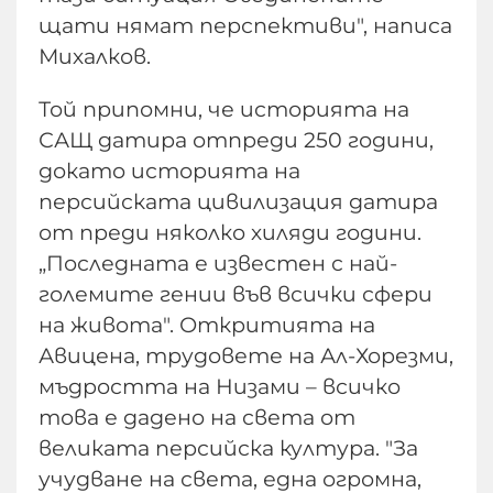
щати нямат перспективи", написа
Михалков.
Той припомни, че историята на
САЩ датира отпреди 250 години,
докато историята на
персийската цивилизация датира
от преди няколко хиляди години.
„Последната е известен с най-
големите гении във всички сфери
на живота". Откритията на
Авицена, трудовете на Ал-Хорезми,
мъдростта на Низами – всичко
това е дадено на света от
великата персийска култура. "За
учудване на света, една огромна,