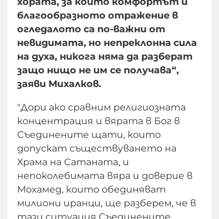
хората, за които комфортът и
благообразното отражение в
огледалото са по-важни от
невидимата, но непреклонна сила
на духа, никога няма да разберат
защо нищо не им се получава“,
заяви Михалков.
"Дори ако сравним религиозната
концентрация и вярата в Бог в
Съединените щати, които
допускат съществуването на
Храма на Сатаната, и
непоколебимата вяра и доверие в
Мохамед, които обединяват
милиони иранци, ще разберем, че в
тази ситуация Съединените