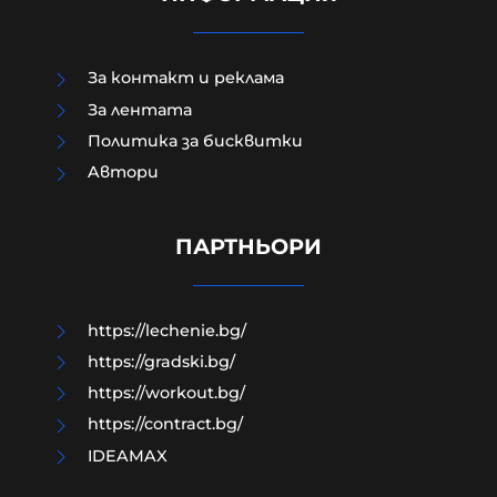
За контакт и реклама
За лентата
Политика за бисквитки
Aвтори
Как да загубим изборите в пет
прости стъпки?
ПАРТНЬОРИ
08-08-2026г.
68
Гост-автор
https://lechenie.bg/
https://gradski.bg/
https://workout.bg/
https://contract.bg/
IDEAMAX