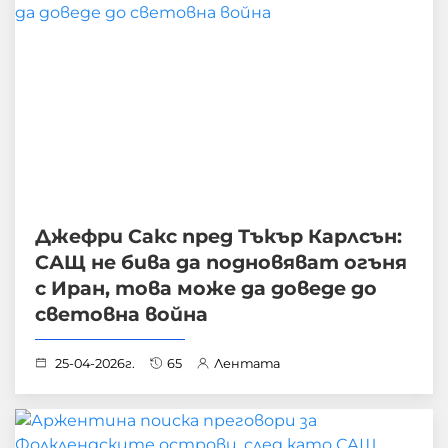
Джефри Сакс пред Тъкър Карлсън:
САЩ не бива да подновяват огъня
с Иран, това може да доведе до
световна война
25-04-2026г.
65
Лентата