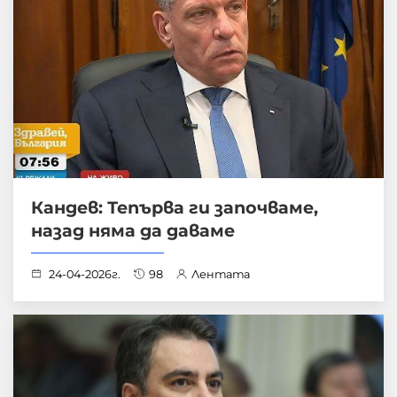
Кандев: Тепърва ги започваме,
назад няма да даваме
24-04-2026г.
98
Лентата