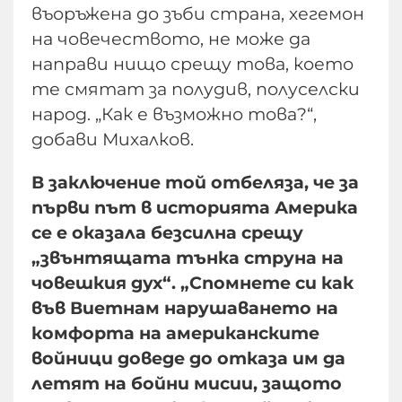
въоръжена до зъби страна, хегемон
на човечеството, не може да
направи нищо срещу това, което
те смятат за полудив, полуселски
народ. „Как е възможно това?“,
добави Михалков.
В заключение той отбеляза, че за
първи път в историята Америка
се е оказала безсилна срещу
„звънтящата тънка струна на
човешкия дух“. „Спомнете си как
във Виетнам нарушаването на
комфорта на американските
войници доведе до отказа им да
летят на бойни мисии, защото