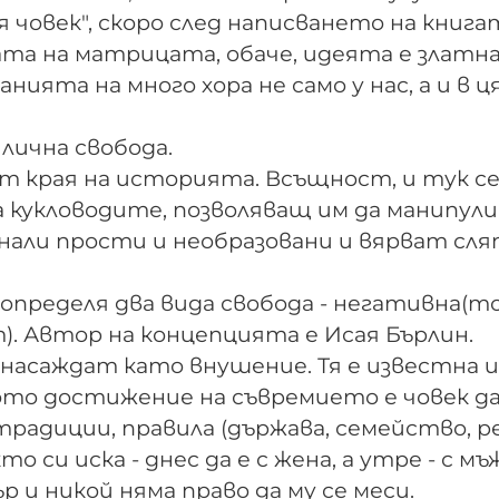
 човек", скоро след написването на книга
ата на матрицата, обаче, идеята е златн
ията на много хора не само у нас, а и в ц
лична свобода.
от края на историята. Всъщност, и тук с
на кукловодите, позволяващ им да манипул
али прости и необразовани и вярват сля
определя два вида свобода - негативна(т
m). Автор на концепцията е Исая Бърлин.
насаждат като внушение. Тя е известна 
ното достижение на съвремието е човек да
традиции, правила (държава, семейство, р
о си иска - днес да е с жена, а утре - с мъж
р и никой няма право да му се меси.