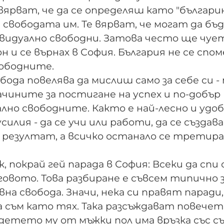
вярват, че да се определяш като "българин
свободата им. Те вярват, че могат да бъ
ивидуално свободни. Затова често ще чуе
 и се върнах в София. България не се спом
свободните.
ода повелява да мислиш само за себе си -
ачините за постигане на успех и по-добър
но свободните. Както е най-лесно и удоб
силия - да се учи или работи, да се създава
а резултат, а всичко останало се третир
 покрай гей парада в София: Всеки да спи 
еговото. Това разбиране е съвсем типично 
на свобода. Значи, нека си правят паради,
да съм като тях. Така разсъждават повечет
е детето му от мъжки пол има връзка със 