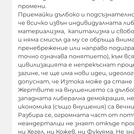
промени.
Приемайки дълбоко и подсъзнателно
че всичко извън индивидуалната либ
материализма, капитализма и свобод
и няма смисъл да му се обръща вни
пренебрежение или направо подигра
точно означава понятието), към вс
цивилизацията е непрекъснат проце
загине, че ще има нови идеи, идеолог
допуснат, че Изтока може да стане ц
Жертвите на внушението са дълбоко 
западната либерална демокрация, н
икономика (също внушения) са вечни
Разбира се, огромната част от потъ
неандерталци не знаят откъде произ
ни Хегел, ни Кожев, ни Фукуяма. Не 