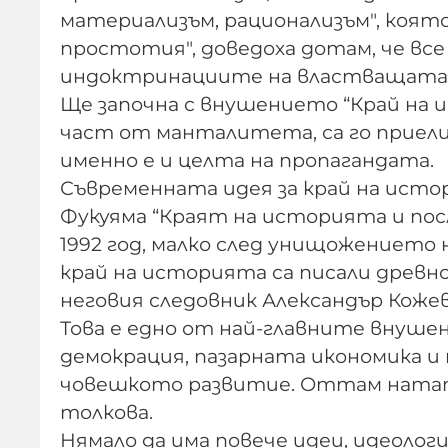
материализъм, рационализъм", която 
простотия", доведоха дотам, че вс
индоктринациите на властващата 
Ще започна с внушението “Край на и
част от манталитета, са го приел
именно е и целта на пропагандата.
Съвременната идея за край на исто
Фукуяма “Краят на историята и посл
1992 год, малко след унищожението
край на историята са писали древно
неговия следовник Александър Кожев
Това е едно от най-главните внушен
демокрация, пазарната икономика и 
човешкото развитие. Оттам нататък
толкова.
Нямало да има повече идеи, идеолог