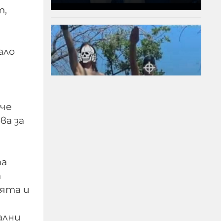
т,
ало
ече
ва за
Това НЕ са деца, а тик-
ток талибани, чиято
"религия" започва с кръв
та
и свършва с дюнер
а
ията и
09-08-2026г.
230
Гергана Шумкова
ални