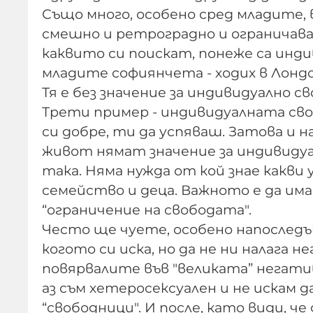
Също много, особено сред младите, 
смешно и ретроградно и ограничава 
каквито си поискат, понеже са инд
младите софиянчета - ходих в Лондон
Тя е без значение за индивидуално 
Трети пример - индивидуалната своб
си добре, ти да успяваш. Затова и н
живот нямат значение за индивидуал
така. Няма нужда от кой знае какви у
семейство и деца. Важното е да им
“ограничение на свободата".
Често ще чуете, особено напоследък,
когото си иска, но да не ни налага н
повярвалите във "великата” негатив
аз съм хетеросексуален и не искам 
“свободници". И после, като види, ч