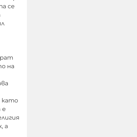
та се
а
ял
е
ират
по на
Убийство край
ова
Слънчака: Украинец
закла друг украинец
и като
пред очите на трети
 е
елигия
09-08-2026г.
825
Лентата
, а