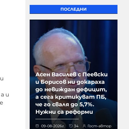
ПОСЛЕДНИ
Асен Василев с Пеевски
 и
и Борисов ни докараха
до невиждан дефицит,
а и
а сега критикуват ПБ,
е
че го сваля до 5,7%.
Нужни са реформи
09-08-2026г.
34
Гост-автор