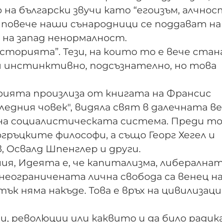
на български звучи като “егоизъм, алчнос
е повече наши сънародници се поддават на
на запад ненормалност.
сторията”. Тези, на които то е вече стан
и инстинктивно, подсъзнателно, но това
рията произлиза от книгата на Франсис
едния човек", видяла свят в далечната в
 на социалистическата система. Преди то
гръцките философи, а също Георг Хегел и
, Освалд Шпенглер и други.
ия, Идеята е, че капитализма, либерална
неограничената лична свобода са венец н
 няма накъде. Това е връх на цивилизац
ии, революции или каквито и да било радик