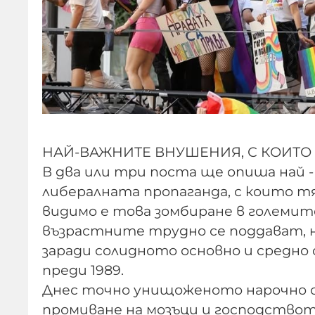
НАЙ-ВАЖНИТЕ ВНУШЕНИЯ, С КОИТО 
В два или три поста ще опиша най 
либералната пропаганда, с които тя
видимо е това зомбиране в големите
възрастните трудно се поддават, н
заради солидното основно и средно 
преди 1989.
Днес точно унищоженото нарочно о
промиване на мозъци и господствот