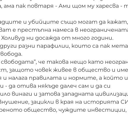
 ама пак повтаря - Ами щом му харесва - 
радците и убийците също могат да кажат,
ват е престъпна намеса в неограниченат
о Холивуд ни досажда от много години.
 други разни парафилии, които са пак мет
свобода.
а свободата”, че такова нещо като неогра
ост, защото човек живее в общество и им
 и налага правилата и нормите, а който и
 - да отива някъде далеч сам и да си
било винаги и затова западната цивилизац
 внушение, зацикли в края на историята С
ореното общество, чуждите инвестиции,