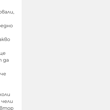
рвали,
редно
акво
ще
т да
 че
В Кричим събират пари
за съдебните разходи
на убития Георги
коли
09-08-2026г.
173
Лентата
 чели
 автор