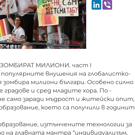
LinkedIn
Viber
ЗОМБИРАТ МИЛИОНИ. част I
- популярните внушения на глобалистко-
 зомбира милиони българи. Особено силно
 градове и сред младите хора. По -
е само заради мъдрост и житейски опит, 
образование, което са получили в годинит
бразование, изтънчените технологии за
о на главната мантра “индивидуализъм,