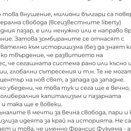
 това внушение, милиони българи са повя
ерална свобода (всеизвестните liberty)
ния пазар, е или ненужно или е направо в
мание. Затова зомбираните се отнасят с
вателно към историцизма (без да знаят к
яко твърдение, че развитието на
с, че сегашната система рано или късно 
ии, глобални сътресения и т.н. Те не мога
ентър на нов свят, а запада да западне.
убедени, че това тук и сега ще е вечно,
еолибералния капитализъм и пазарната
 и така ще е вовеки.
налите в мечти за вечна свобода, пари и 
лиза идеята за край на историята. Не са
знаят и това, че именно Франсис Фукуяма -