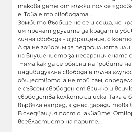
такова дете от мъжки пол се ядосва,
е. Това е то свободата…
Зомбито въобще не се и сеща, че к
им пречат другите да крадат и уби
лична свобода - извращение, с коет
А да не говорим за педофилията или
на внушението за неограничената 
Няма как да се обясни на “робите н
индивидуална свобода е пълна глуп
обществото, а не той сам, определя
е съвсем свободен от всичко и всички
свободства колкото си иска. Така е 
вървяла напред, а днес, заради това
В следващия пост очаквайте: Отв
всевластието на парите…