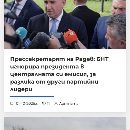
Прессекретарят на Радев: БНТ
игнорира президента в
централната си емисия, за
разлика от други партийни
лидери
01-10-2025г.
11
Лентата