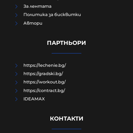
За лентата
Политика за бисквитки
Кънчо Стойчев: На изборите за
Aвтори
президент ще има балотаж,
Йотова ще бъде един от
кандидатите
ПАРТНЬОРИ
06-08-2026г.
64
Лентата
https://lechenie.bg/
https://gradski.bg/
https://workout.bg/
https://contract.bg/
IDEAMAX
КОНТАКТИ