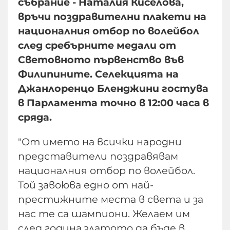
събрание - Наталия Киселова,
връчи поздравителни плакети на
националния отбор по волейбол
след сребърните медали от
Световното първенство във
Филипините. Селекцията на
Джанлоренцо Бленджини гостува
в Парламента точно в 12:00 часа в
сряда.
"От името на всички народни
представители поздравявам
националния отбор по волейбол.
Той завоюва едно от най-
престижните места в света и за
нас те са шампиони. Желаем им
след година златото да бъде в