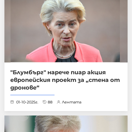
"Блумбърг" нарече пиар акция
европейския проект за „стена от
дронове“
01-10-2025г.
88
Лентата