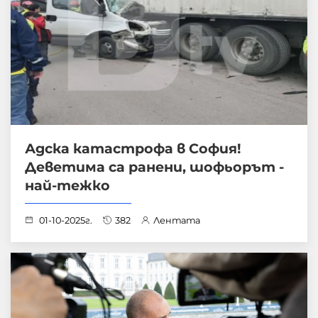
Адска катастрофа в София!
Деветима са ранени, шофьорът -
най-тежко
01-10-2025г.
382
Лентата