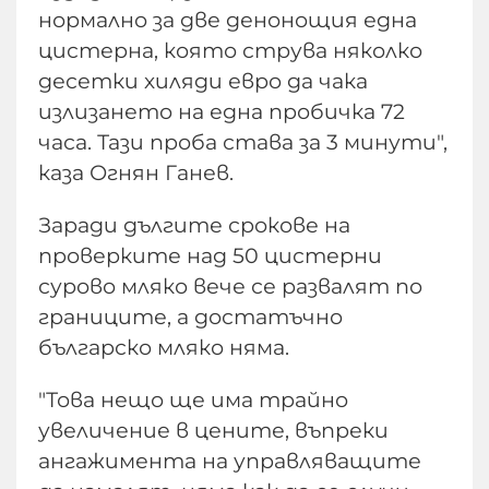
нормално за две денонощия една
цистерна, която струва няколко
десетки хиляди евро да чака
излизането на една пробичка 72
часа. Тази проба става за 3 минути",
каза Огнян Ганев.
Заради дългите срокове на
проверките над 50 цистерни
сурово мляко вече се развалят по
границите, а достатъчно
българско мляко няма.
"Това нещо ще има трайно
увеличение в цените, въпреки
ангажимента на управляващите