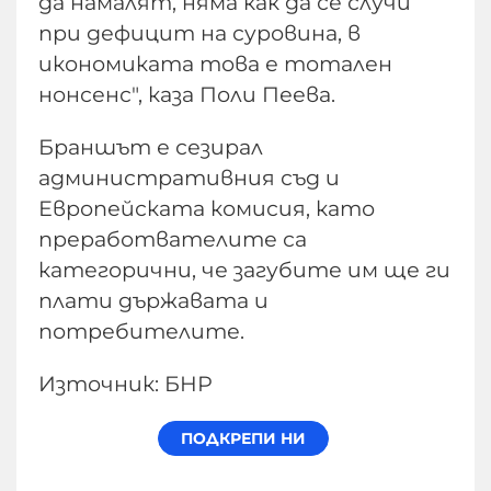
да намалят, няма как да се случи
при дефицит на суровина, в
икономиката това е тотален
нонсенс", каза Поли Пеева.
Браншът е сезирал
административния съд и
Европейската комисия, като
преработвателите са
категорични, че загубите им ще ги
плати държавата и
потребителите.
Източник: БНР