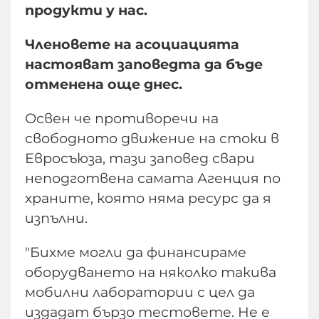
продукти у нас.
Членовете на асоциацията
настояват заповедта да бъде
отменена още днес.
Освен че противоречи на
свободното движение на стоки в
Евросъюза, тази заповед свари
неподготвена самата Агенция по
храните, която няма ресурс да я
изпълни.
"Бихме могли да финансираме
оборудването на няколко такива
мобилни лаборатории с цел да
издадат бързо тестовете. Не е