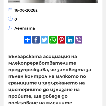
16-06-2026г.
0
Лентата
Share
Facebook
Twitter
WhatsApp
Pinterest
LinkedIn
Viber
Българската асоциация на
млекопреработвателите
предупреждава, че заповедта за
пълен контрол на млякото по
границите и задържането на
цистерните до излизане на
пробите, ще доведе до
поскъпване на млечните