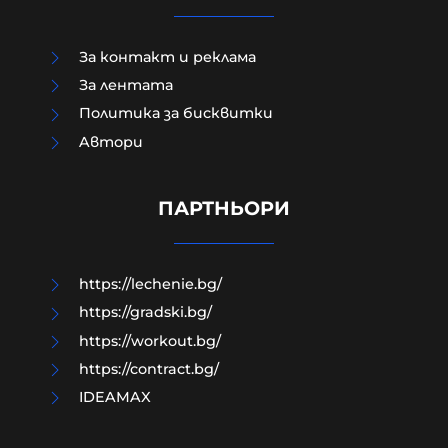
За контакт и реклама
За лентата
Политика за бисквитки
Aвтори
Модернизацията на бойната ни
авиация – срамна история за 17
години нехайство и саботажи
ПАРТНЬОРИ
06-08-2026г.
67
Лентата
https://lechenie.bg/
https://gradski.bg/
https://workout.bg/
https://contract.bg/
IDEAMAX