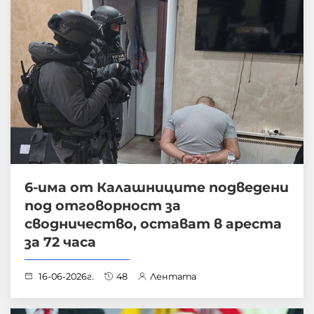
6-има от Калашниците подведени
под отговорност за
сводничество, остават в ареста
за 72 часа
16-06-2026г.
48
Лентата