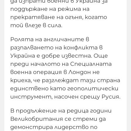
да изпрати военни в Украйна за
поддържане на режима на
прекратяване на огъня, когато
той влезе в сила.
Ролята на англичаните в
разпалването на конфликта в
Украйна е добре известна. Още
преди началото на Специалната
военна операция в Лондон не
криеха, че разглеждат тази страна
единствено като геополитически
инструмент, насочен срещу Русия.
В продължение на редица години
Великобритания се стреми да
демонстрира лидерство по