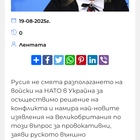
19-08-2025г.
0
Лентата
Share
Facebook
Twitter
WhatsApp
Pinterest
LinkedIn
Viber
Русия не смята разполагането на
войски на НАТО в Украйна за
осъществимо решение на
конфликта и намира най-новите
изявления на Великобритания по
този въпрос за провокативни,
заяви руското външно