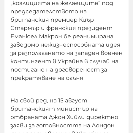
„коалицията на желаещите“ под
председателството на
британския премиер Киър
Стармър и френския президент
Еманюел Макрон бе реанимирана
заведомо нежизнеспособната идея
за разполагането на западен военен
контингент в Украйна в случай на
постигане на договореност за
прекратяване на огъня.
На свой ред, на 15 август
британският министър на
отбраната Джон Хийли директно
заяви за готовността на Лондон