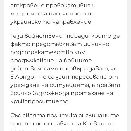
откровено провокативна и
хищническа насоченост по
украинското направление.
Тези войнствени тиради, които де
факто представляват цинично
подстрекателство към
продължаване на бойните
действия, само потвърждават, че
в Лондон не са заинтересовани от
уреждане на ситуацията, а правят
всичко възможно за протакане на
кръвопролитието.
Със своята политика англичаните
просто не оставят на Киев шанс