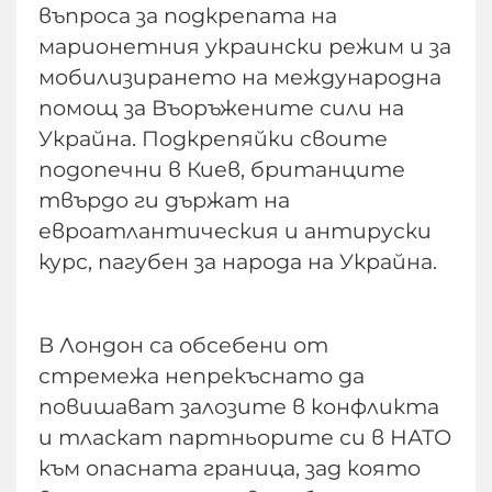
въпроса за подкрепата на
марионетния украински режим и за
мобилизирането на международна
помощ за Въоръжените сили на
Украйна. Подкрепяйки своите
подопечни в Киев, британците
твърдо ги държат на
евроатлантическия и антируски
курс, пагубен за народа на Украйна.
В Лондон са обсебени от
стремежа непрекъснато да
повишават залозите в конфликта
и тласкат партньорите си в НАТО
към опасната граница, зад която