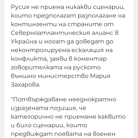
Русия не приема никакви сценарии,
които предполагат разполагане на
контингенти на страните от
Северноатлантическия алианс в
Украйна и могат да доведат до
неконтролируема ескалация на
конфликта, заяви в коментар
говорителката на руското
външно министерство Мария
Захарова.
"Потвърждаваме нееднократно
изразената позиция, че
категорично не приемаме каквито
и било сценарии, които
предвиждат появата на военен