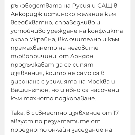
ръководствата на Русия и САЩ в
Анкоридж истинско желание към
всеобхватно, справедливо и
устойчиво уреждане на конфликта
около Украйна, включително и към
премахването на неговите
първопричини, от Лондон
продължават да се сипят
изявления, които не само са в
дисонанс с усилията на Москва и
Вашингтон, но и явно са насочени
към тяхното подкопаване.
Така, в съвместно изявление от 17
август по резултатите от
поредното онлайн заседание на