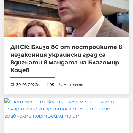
ДНСК: Близо 80 от постройките в
незаконния украински град са
вдигнати в мандата на Благомир
Коцев
30-05-2026г.
95
Лентата