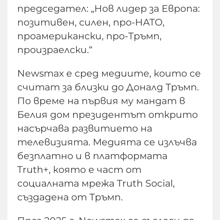
председател: „Нов лидер за Европа:
позитивен, силен, про-НАТО,
проамерикански, про-Тръмп,
произраелски.“
Newsmax е сред медиите, които се
считат за близки до Доналд Тръмп.
По време на първия му мандат в
Белия дом президентът открито
насърчава развитието на
телевизията. Медията се излъчва
безплатно и в платформата
Truth+, която е част от
социалната мрежа Truth Social,
създадена от Тръмп.