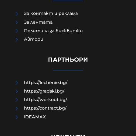
За контакт и реклама
За лентата
Политика за бисквитки
Aвтори
Как да загубим изборите в пет
прости стъпки?
ПАРТНЬОРИ
08-08-2026г.
56
Гост-автор
https://lechenie.bg/
https://gradski.bg/
https://workout.bg/
https://contract.bg/
IDEAMAX