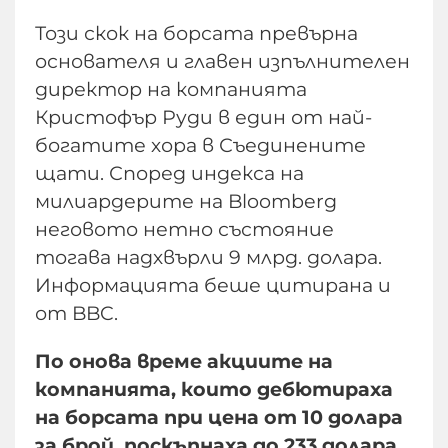
Този скок на борсата превърна
основателя и главен изпълнителен
директор на компанията
Кристофър Руди в един от най-
богатите хора в Съединените
щати. Според индекса на
милиардерите на Bloomberg
неговото нетно състояние
тогава надхвърли 9 млрд. долара.
Информацията беше цитирана и
от BBC.
По онова време акциите на
компанията, които дебютираха
на борсата при цена от 10 долара
за брой, поскъпнаха до 233 долара