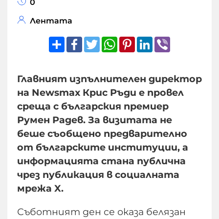
0
Лентата
Share
Facebook
Twitter
WhatsApp
Pinterest
LinkedIn
Viber
Главният изпълнителен директор
на Newsmax Крис Ръди е провел
среща с българския премиер
Румен Радев. За визитата не
беше съобщено предварително
от българските институции, а
информацията стана публична
чрез публикация в социалната
мрежа X.
Съботният ден се оказа белязан