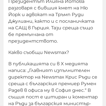
Президентът Илияна Йотова
разговаря с бившия кмет на Ню
Йорк и адвокат на Тръмп Руди
Джулиани, както и с посланичката
на САЩ в Гърция. Тази среща също
бе премълчана от
президентството.
Какво съобщи Newsmax?
В публикацията си в X медията
написа: „Главният изпълнителен
директор на Newsmax Крис Ръди се
среща с българския премиер Румен
Радев в офиса му в София днес.“ В
същия пост е цитиран и коментар
на Ръди за българския министър-