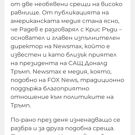
от две необявени срещи на високо
равнище. От публикацията на
американската медия стана ясно,
че Радев е разговарял с Крис Ръди –
основател и главен изпълнителен
директор на Newsmax, който е
известен и като близък приятел
на президента на САЩ Доналд
Тръмп. Newsmax е медия, която,
подобно на FOX News, традиционно
поддържа благоприятно
отношение към политиките на
Тръмп.
По-рано през деня изненадващо се
разбра и за друга подобна среща.