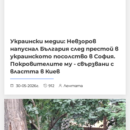
Украински медии: Невзоров
напуснал България след престой в
украинското посолство в София.
Покровителите му - свързвани с
властта в Киев
30-05-2026г.
912
Лентата