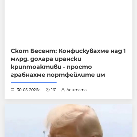
Скот Бесент: Конфискувахме над 1
млрд. долара ирански
криптоактиви - просто
грабнахме портфейлите им
30-05-2026г.
161
Лентата