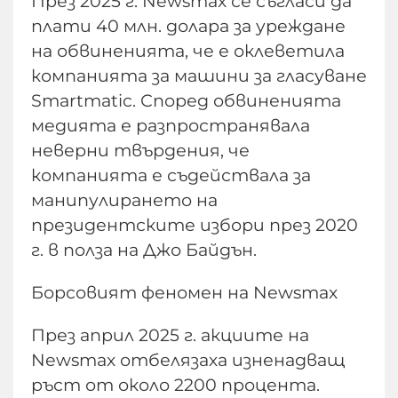
През 2025 г. Newsmax се съгласи да
плати 40 млн. долара за уреждане
на обвиненията, че е оклеветила
компанията за машини за гласуване
Smartmatic. Според обвиненията
медията е разпространявала
неверни твърдения, че
компанията е съдействала за
манипулирането на
президентските избори през 2020
г. в полза на Джо Байдън.
Борсовият феномен на Newsmax
През април 2025 г. акциите на
Newsmax отбелязаха изненадващ
ръст от около 2200 процента.