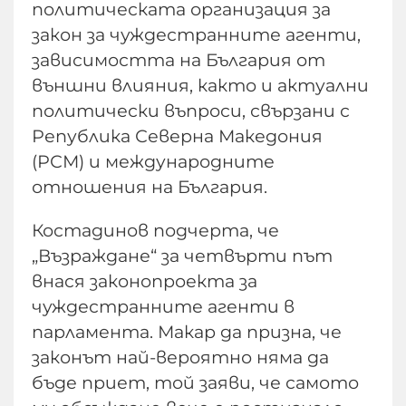
политическата организация за
закон за чуждестранните агенти,
зависимостта на България от
външни влияния, както и актуални
политически въпроси, свързани с
Република Северна Македония
(РСМ) и международните
отношения на България.
Костадинов подчерта, че
„Възраждане“ за четвърти път
внася законопроекта за
чуждестранните агенти в
парламента. Макар да призна, че
законът най-вероятно няма да
бъде приет, той заяви, че самото