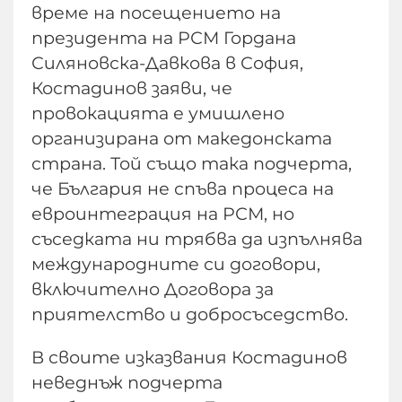
време на посещението на
президента на РСМ Гордана
Силяновска-Давкова в София,
Костадинов заяви, че
провокацията е умишлено
организирана от македонската
страна. Той също така подчерта,
че България не спъва процеса на
евроинтеграция на РСМ, но
съседката ни трябва да изпълнява
международните си договори,
включително Договора за
приятелство и добросъседство.
В своите изказвания Костадинов
неведнъж подчерта