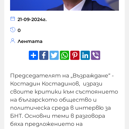
21-09-2024г.
0
Лентата
Share
Facebook
Twitter
WhatsApp
Pinterest
LinkedIn
Viber
Председателят на „Възраждане“ -
Костадин Костадинов, изрази
своите критики към състоянието
на българското общество и
политическа среда в интервю за
БНТ. Основни теми в разговора
бяха предложението на