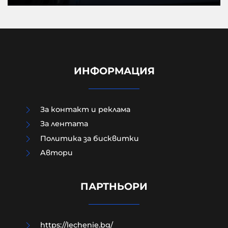
ИНФОРМАЦИЯ
За контакт и реклама
За лентата
Политика за бисквитки
Aвтори
Д-р Веселин Герев: Отглеждат се
деца-психопати. Най-критичен е
периодът между 12 и 16 г.
ПАРТНЬОРИ
07-08-2026г.
178
Лентата
https://lechenie.bg/