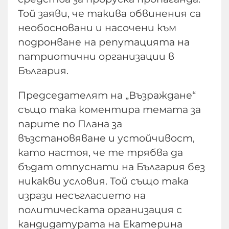
Той заяви, че такива обвинения са
необосновани и насочени към
подронване на репутацията на
патриотични организации в
България.
Председателят на „Възраждане“
също така коментира темата за
парите по Плана за
възстановяване и устойчивост,
като настоя, че те трябва да
бъдат отпуснати на България без
никакви условия. Той също така
изрази несъгласието на
политическата организация с
кандидатурата на Екатерина