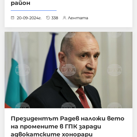
район
20-09-2024г.
338
Лентата
Президентът Радев наложи вето
на промените в ГПК заради
адвокатските хонорари