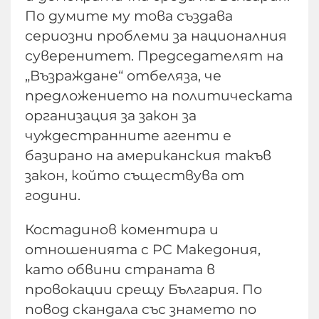
По думите му това създава
сериозни проблеми за националния
суверенитет. Председателят на
„Възраждане“ отбеляза, че
предложението на политическата
организация за закон за
чуждестранните агенти е
базирано на американския такъв
закон, който съществува от
години.
Костадинов коментира и
отношенията с РС Македония,
като обвини страната в
провокации срещу България. По
повод скандала със знамето по