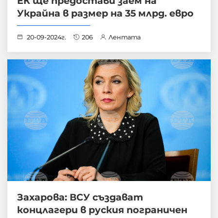
ЕК ще предостави заем на
Украйна в размер на 35 млрд. евро
20-09-2024г.
206
Лентата
Захарова: ВСУ създават
концлагери в руския пограничен