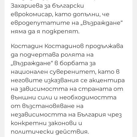
Захариева за български
еврокомисар, като допълни, че
евродепутатите на „Възраждане“
няма да я подкрепят.
Костадин Костадинов продължава
да подчертава ролята на
„Възраждане“ в борбата за
национален суверенитет, като в
неговите изказвания се акцентира
на зависимостта на страната от
външни сили и необходимостта
от възстановяване на
независимостта на България чрез
конкретни законови и
политически действия.