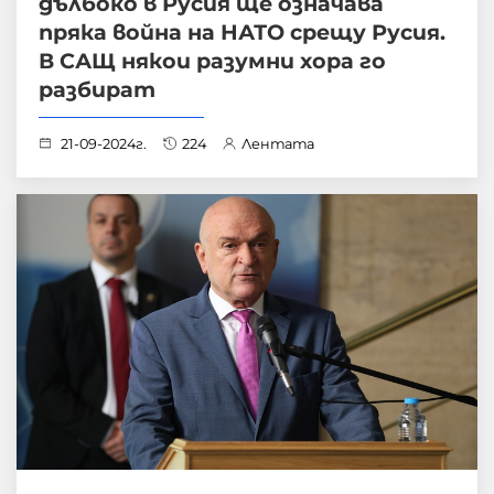
дълбоко в Русия ще означава
пряка война на НАТО срещу Русия.
В САЩ някои разумни хора го
разбират
21-09-2024г.
224
Лентата