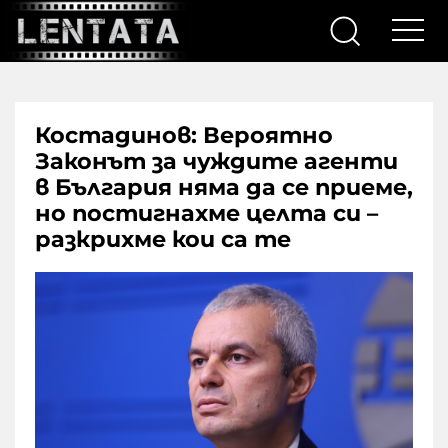
Костадинов: Вероятно
Законът за чуждите агенти
в България няма да се приеме,
но постигнахме целта си –
разкрихме кои са те