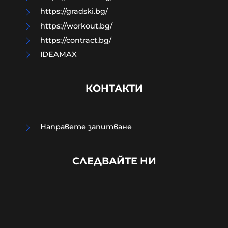
https://gradski.bg/
https://workout.bg/
https://contract.bg/
IDEAMAX
КОНТАКТИ
Направете запитване
Изчезналият свидетел от случая
СЛЕДВАЙТЕ НИ
„Петрохан“: близки се питат
дали Мексиканеца е жив
07-08-2026г.
181
Лентата