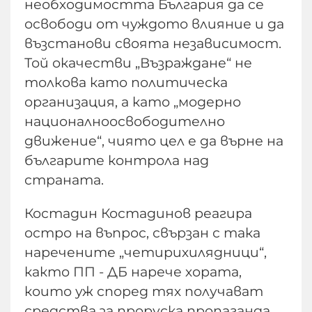
необходимостта България да се
освободи от чуждото влияние и да
възстанови своята независимост.
Той окачестви „Възраждане“ не
толкова като политическа
организация, а като „модерно
националноосвободително
движение“, чиято цел е да върне на
българите контрола над
страната.
Костадин Костадинов реагира
остро на въпрос, свързан с така
наречените „четирихилядници“,
както ПП - ДБ нарече хората,
които уж според тях получават
средства за проруска пропаганда.