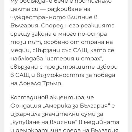
му обсъждане вече е постигнало
целта си — разкриване на
чуждестранното влияние в
България. Според него реакцията
срещу закона е много по-остра
този път, особено от страна на
медии, свързани със САЩ, като се
наблюдава "истерия и страх",
свързани с предстоящите избори
в САЩ и възможността за победа
на Доналд Тръмп.
Костадинов акцентира, че
Фондация „Америка за България“ е
изхарчила значителни суми за
„купуване на влияние“ в медийната
и демократична среда на България.