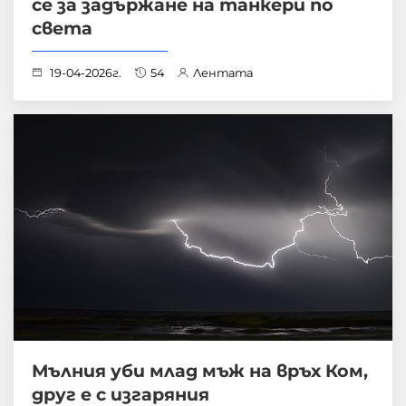
се за задържане на танкери по
света
19-04-2026г.
54
Лентата
Мълния уби млад мъж на връх Ком,
друг е с изгаряния