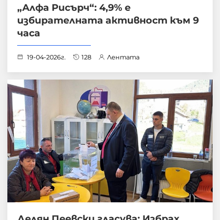
„Алфа Рисърч“: 4,9% е
избирателната активност към 9
часа
19-04-2026г.
128
Лентата
Делян Пеевски гласува: Избрах