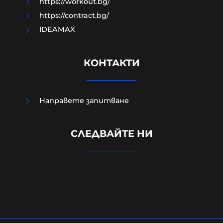
https://workout.bg/
https://contract.bg/
IDEAMAX
КОНТАКТИ
Направете запитване
СЛЕДВАЙТЕ НИ
Край на цените в лева, от днес на
етикетите само в евро
09-08-2026г.
70
Лентата