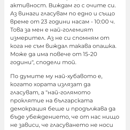
активност. Виждам го с очите си.
Аз винаги гласувам по едно и също
време от 23 години насам - 10:00 ч.
Това за мен е най-големият
измерител. Аз не си спомням от
кога не съм виждал такава опашка.
Може да има повече от 15-20
години", сподели той.
По думите му най-хубавото е,
когато хората излязат да
гласуват, а "най-голямото
проклятие на българската
демокрация беше и продължава да
бъде убеждението, че от нас нищо
не зависи, че гласуването не носи