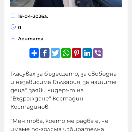
19-04-2026г.
0
Лентата
Share
Facebook
Twitter
WhatsApp
Pinterest
LinkedIn
Viber
Гласувах за бъдещето, за свободна
и независима България, за нашите
деца", заяви лидерът на
"Възраждане" Костадин
Костадинов.
"Мен това, което ме радва е, че
имаме по-голяма избирателна