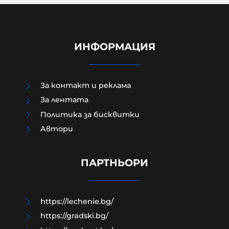
ИНФОРМАЦИЯ
За контакт и реклама
За лентата
Политика за бисквитки
Aвтори
Военни обезвредиха 105-
милиметров снаряд във Видин
ПАРТНЬОРИ
09-08-2026г.
55
Лентата
https://lechenie.bg/
https://gradski.bg/