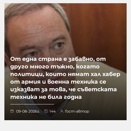
От една страна е забавно, от
друго много тъжно, когато
политици, които нямат хал хабер
от армия и военна техника се
изказват за това, че съветската
техника не била годна
09-08-2026г.
144
Гост-автор