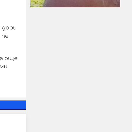
е дори
ите
ПРЕД НАС СА
ма още
БЛЕСНАЛИ ЖИТАТА
ми.
05-08-2026г.
121
Николай Милчев