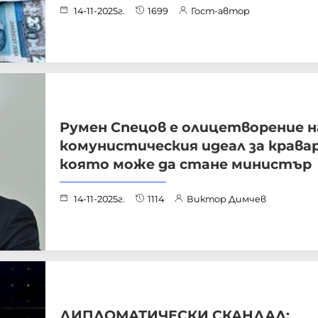
14-11-2025г.
1699
Гост-автор
Румен Спецов е олицетворение н
комунистическия идеал за крава
която може да стане министър
14-11-2025г.
1114
Виктор Димчев
ДИПЛОМАТИЧЕСКИ СКАНДАЛ: