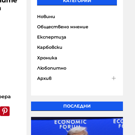
тите
КАТЕГОРИИ
а
Новини
Обществено мнение
Експертиза
Карбовски
Хроника
Любопитно
Архив
рера
ПОСЛЕДНИ
k
er
WhatsApp
Pinterest