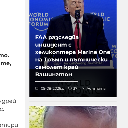
FAA разследва
инцидент с
хеликоптера Marine One
то.
на Тръмп и пътнически
ите,
самолет край
Вашингтон
05-08-2026г.
37
Лентата
,
Андрей
с.
четири