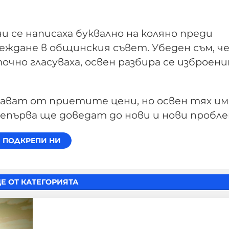
 се написаха буквално на коляно преди
леждане в общинския съвет. Убеден съм, ч
 точно гласуваха, освен разбира се изброен
ущават от приетите цени, но освен тях и
епърва ще доведат до нови и нови пробле
Е ОТ КАТЕГОРИЯТА