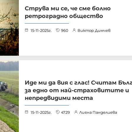
Струва ми се, че сме болно
ретроградно общество
15-11-2025г.
960
Виктор Димчев
Иде ми да вия с глас! Считам Бъл
за едно от най-страховитите и
непредвидими места
15-11-2025г.
4729
Лияна Панделиева