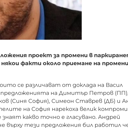
ложения проект за промени в паркиране
у някои факти около приемане на промен
ито се различават от доклада на Васил
ни предложенията на Димитър Петров (ПП)
ков (Синя София), Симеон Ставрев (ДБ) и 
ителите на София нарекоха велик компроми
 знаят какво точно е гласувано. Андрей
 че върху тези предложения бил работил 