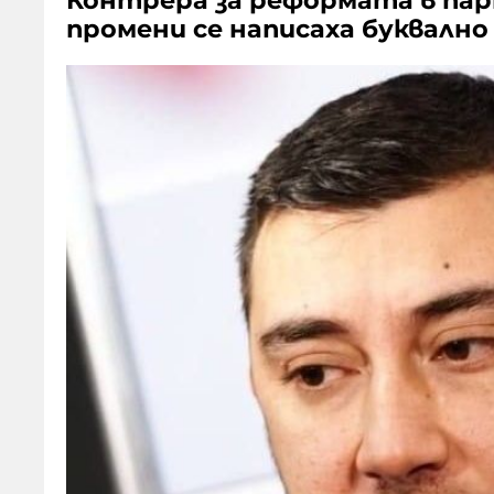
Контрера за реформата в па
промени се написаха буквално