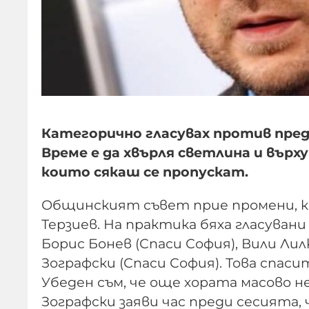
Категорично гласувах против пред
Време е да хвърля светлина и върх
които сякаш се пропускат.
Общинският съвет прие промени, ко
Терзиев. На практика бяха гласува
Борис Бонев (Спаси София), Вили Лил
Зографски (Спаси София). Това спас
Убеден съм, че още хората масово не
Зографски заяви час преди сесията,