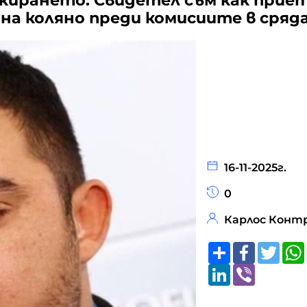
ркирането: Свидетел съм как прие
 на коляно преди комисиите в сряд
16-11-2025г.
0
Карлос Конт
Share
Faceboo
Twitt
LinkedIn
Viber