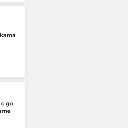
"Блумбърг": Бивши
високопоставени
представители на
ската
Европа и Русия са
обсъждали тайно
прекратяването на
войната в Украйна
05-08-2026г.
55
Лентата
с до
ите