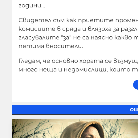
години...
Свидетел съм как приетите промени
комисиите в сряда и влязоха за разг
гласувалите "за" не са наясно какво
петима вносители.
Гледам, че основно хората се възм
много неща и недомислици, които т
ОЩ