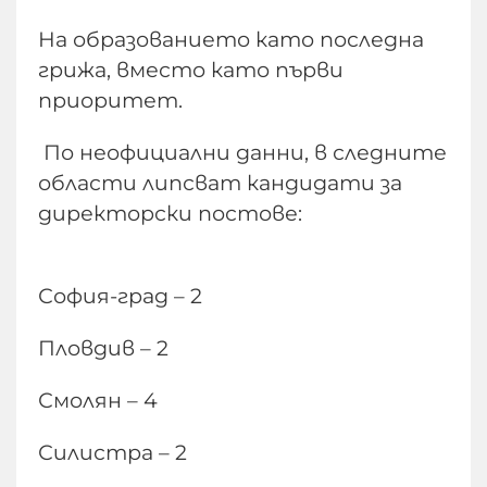
На образованието като последна
грижа, вместо като първи
приоритет.
По неофициални данни, в следните
области липсват кандидати за
директорски постове:
София-град – 2
Пловдив – 2
Смолян – 4
Силистра – 2