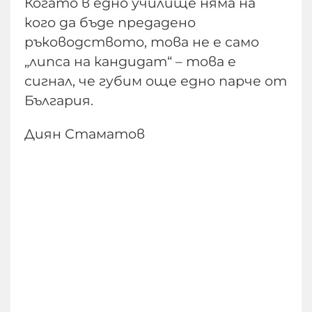
Когато в едно училище няма на
кого да бъде предадено
ръководството, това не е само
„липса на кандидат“ – това е
сигнал, че губим още едно парче от
България.
Диян Стаматов