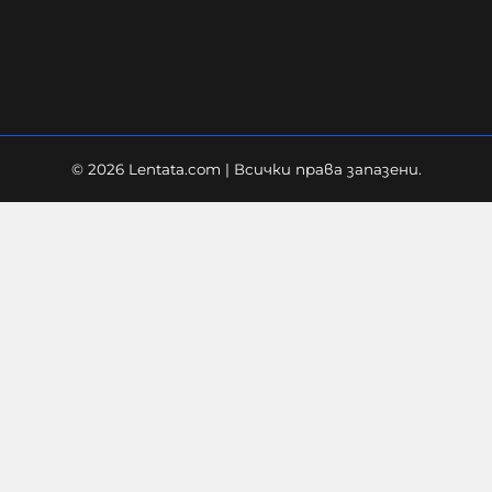
05-08-2026г.
84
Лентата
© 2026 Lentata.com | Всички права запазени.
"Блумбърг": Бивши
високопоставени представители
на Европа и Русия са обсъждали
тайно прекратяването на
войната в Украйна