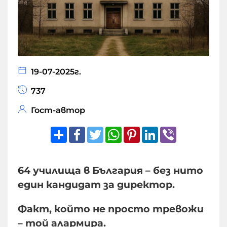
19-07-2025г.
737
Гост-автор
Share
Facebook
Twitter
WhatsApp
Pinterest
LinkedIn
Viber
64 училища в България – без нито
един кандидат за директор.
Факт, който не просто тревожи
– той алармира.