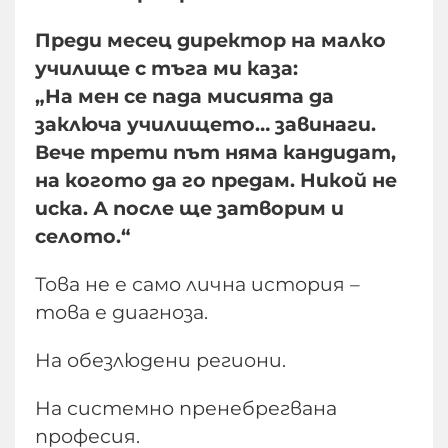
Преди месец директор на малко
училище с тъга ми каза:
„На мен се пада мисията да
заключа училището… завинаги.
Вече трети път няма кандидат,
на когото да го предам. Никой не
иска. А после ще затворим и
селото.“
Това не е само лична история –
това е диагноза.
На обезлюдени региони.
На системно пренебрегвана
професия.