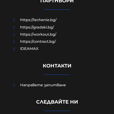
ПАРТНЬОРИ
05-08-2026г.
71
Николай Милчев
https://lechenie.bg/
https://gradski.bg/
https://workout.bg/
https://contract.bg/
IDEAMAX
КОНТАКТИ
Направете запитване
Четирима мъже бяха намушкани в
СЛЕДВАЙТЕ НИ
центъра на Лондон, задържана е
жена за нападението