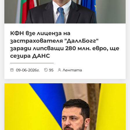
КФН взе лиценза на
застрахователя "ДаллБогг"
заради липсващи 280 млн. евро, ще
сезира ДАНС
09-06-2026г.
95
Лентата