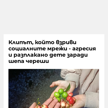
Клипът, който взриви
социалните мрежи - агресия
и разплакано дете заради
шепа череши