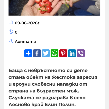
09-06-2026г.
0
Лентата
Share
Facebook
Twitter
WhatsApp
Pinterest
LinkedIn
Viber
Баща с невръстното си дете
стана обект на жестока агресия
и грозни словесни нападки от
страна на възрастен мъж.
Случката се разиграва в село
Лесново край Елин Пелин.