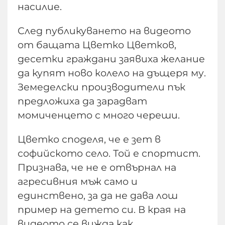
насилие.
След публикуването на видеото
от бащата Цветко Цветков,
десетки граждани заявиха желание
да купят ново колело на дъщеря му.
Земеделски производители пък
предложиха да зарадват
момиченцето с много череши.
Цветко споделя, че е зет в
софийското село. Той е спортист.
Признава, че не е отвърнал на
агресивния мъж само и
единствено, за да не дава лош
пример на детето си. В края на
видеото се вижда как