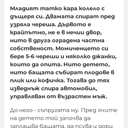
Младият татко кара колело с
дъщеря си. Двамата спират пред
узряла череша. Дървото е
крайпътно, не е в нечии двор,
нито в друга оградена частна
собственост. Момиченцето си
бере 5-6 череши и няколко джанки,
които да опита. Нито детето,
нито бащата събират плодове в
плик или кофичка. Тогава до тях
изведнъж спира автомобил,
управляван от възрастен мъж.
До него - съпругата му. Пред очите
на детето той започва да
заплашва бащата, да псува и дори