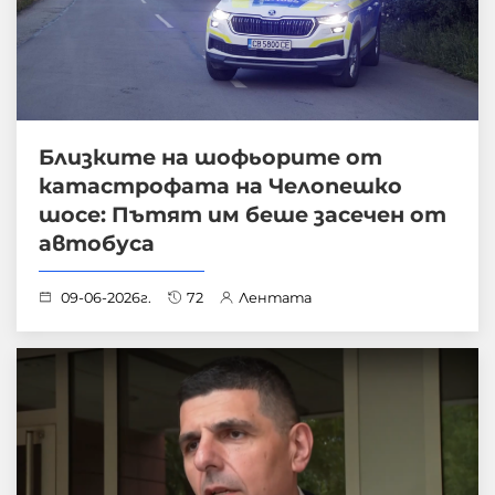
Близките на шофьорите от
катастрофата на Челопешко
шосе: Пътят им беше засечен от
автобуса
09-06-2026г.
72
Лентата