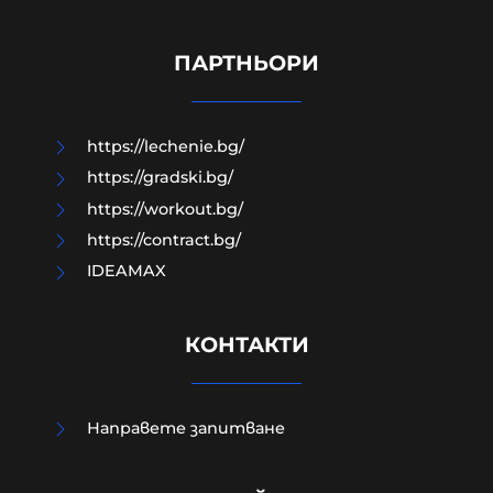
Електрическата мобилност:
Централното планиране става
електрическо
ПАРТНЬОРИ
06-08-2026г.
49
Лентата
https://lechenie.bg/
https://gradski.bg/
https://workout.bg/
https://contract.bg/
IDEAMAX
КОНТАКТИ
Направете запитване