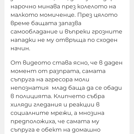
нарочно минава през колелото на
малкото момиченце. През цялото
време бащата запазва
самообладание и въпреки грозните
нападки не му отвръща по сходен
начин.
От видеото става ясно, че в даден
момент от разпрата, самата
съпруга на агресора моли
непознатия млад баща да се обади
в полицията. Клипчето събра
хиляди гледания и реакции в
социалните мрежи, а мнозина
предположиха, че самата му
съпруга е обект на домашно