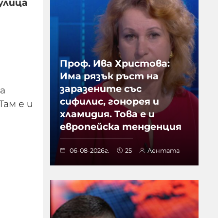
улица
Проф. Ива Христова:
Има рязък ръст на
заразените със
а
сифилис, гонорея и
Там е и
хламидия. Това е и
европейска тенденция
06-08-2026г.
25
Лентата