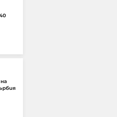
40
Украйна е получила
колосалните 200
милиарда долара
международна
подкрепа
06-08-2026г.
58
Лентата
 на
ърбия