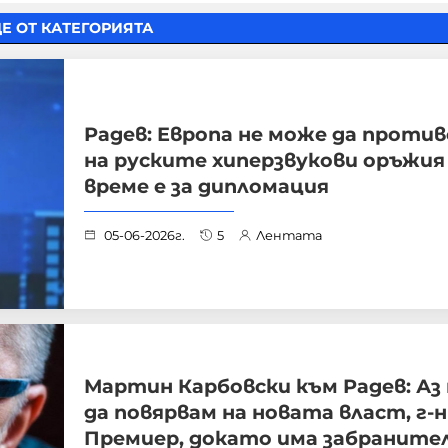
Е ОТ КАТЕГОРИЯТА
Радев: Европа не може да проти
на руските хиперзвукови оръжия 
време е за дипломация
05-06-2026г.
5
Лентата
Мартин Карбовски към Радев: Аз
да повярвам на новата власт, г-н
Премиер, докато има забраните