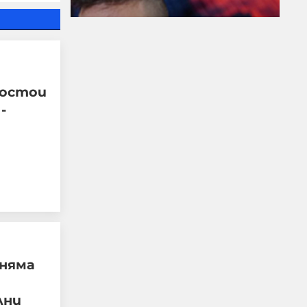
востои
Модернизацията на
-
бойната ни авиация –
срамна история за 17
години нехайство и
саботажи
06-08-2026г.
51
Лентата
 няма
лни