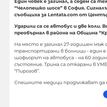
Един човек е загинал, а седем са 
“Челопешко шосе” в София. Сигналът
съобщиха за Lentata.com от Центъ
Ударили са се автобус и две коли. 
преобърнал в района на Община “К
На място е загинал 27-годишен мъж 
транспортирани в болници - един е 
шофьорът на автобуса - на 60 годи
състояние. Трима са откарани в УМБ
“Пирогов”.
Спешните медици продължават да п