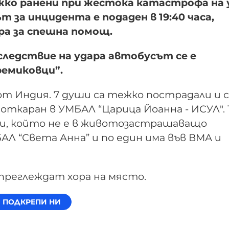
тежко ранени при жестока катастрофа на 
 за инцидента е подаден в 19:40 часа,
ра за спешна помощ.
Вследствие на удара автобусът се е
ремиковци”.
от Индия. 7 души са тежко пострадали и с
откаран в УМБАЛ “Царица Йоанна - ИСУЛ". 
ни, който не е в животозастрашаващо
АЛ “Света Анна” и по един има във ВМА и
реглеждат хора на място.