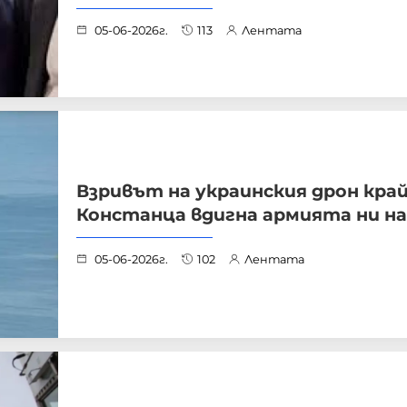
05-06-2026г.
113
Лентата
Взривът на украинския дрон кра
Констанца вдигна армията ни на
05-06-2026г.
102
Лентата