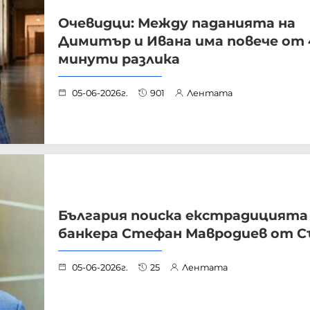
Очевидци: Между паданията на
Димитър и Ивана има повече от 
минути разлика
05-06-2026г.
901
Лентата
България поиска екстрадицията
банкера Стефан Мавродиев от С
05-06-2026г.
25
Лентата