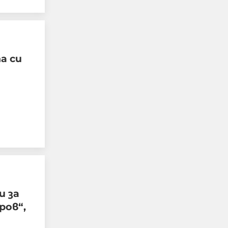
а си
Тревога в столичен мол,
хората са изведени от
сградата
06-08-2026г.
907
Лентата
Този човек или не
пътува и няма
НАЙ-ЧЕТЕНИ
никаква
представа какви
са цените в най-
добрите
 за
ресторанти по
ров“,
света, или
просто е
изключително