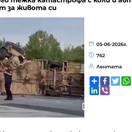
ого тежка катастрофа с коли и ав
ят за живота си
05-06-2026г.
762
Лентата
Share
Faceboo
Twitt
LinkedIn
Viber