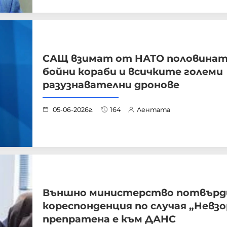
САЩ взимат от НАТО половинат
бойни кораби и всичките големи
разузнавателни дронове
05-06-2026г.
164
Лентата
Външно министерство потвърди
кореспонденция по случая „Невзо
препратена е към ДАНС