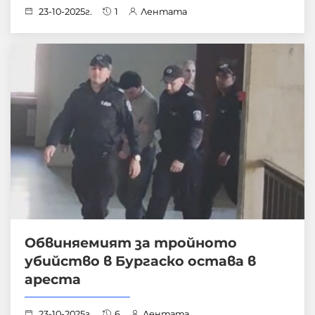
23-10-2025г.
1
Лентата
Обвиняемият за тройното
убийство в Бургаско остава в
ареста
23-10-2025г.
6
Лентата