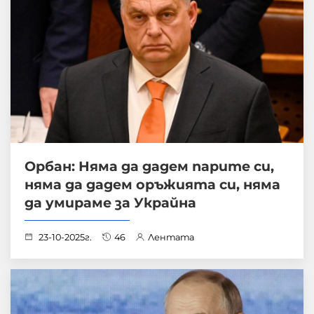
Орбан: Няма да дадем парите си,
няма да дадем оръжията си, няма
да умираме за Украйна
23-10-2025г.
46
Лентата