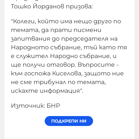
Тошко Йорданов призова:
"Колеги, който има нещо друго по
темата, да прати писмени
запитвания до председателя на
Народното събрание, тъй като тя
е служител Народно събрание, и
ще получи отговор. Въпросите -
към госпожа Киселова, защото ние
не сме трибунал по темата,
искахте информация".
Източник: БНР