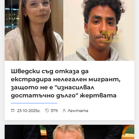
Шведски съд отказа да
екстрадира нелегален мигрант,
защото не е "изнасилвал
достатъчно дълго" жертвата
23-10-2025г.
379
Лентата