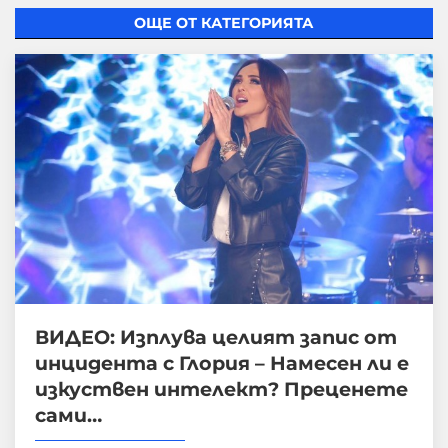
ОЩЕ ОТ КАТЕГОРИЯТА
ВИДЕО: Изплува целият запис от
инцидента с Глория – Намесен ли е
изкуствен интелект? Преценете
сами…