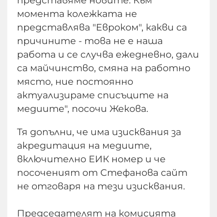
момента колежката не
представлява "Евроком", какви са
причините - това не е наша
работа и се случва ежедневно, дали
са майчинство, смяна на работно
място, ние постоянно
актуализираме списъците на
медиите", посочи Жекова.
Тя допълни, че има изисквания за
акредитация на медиите,
включително ЕИК номер и че
посоченият от Стефанова сайт
не отговаря на тези изисквания.
Председателят на комисията