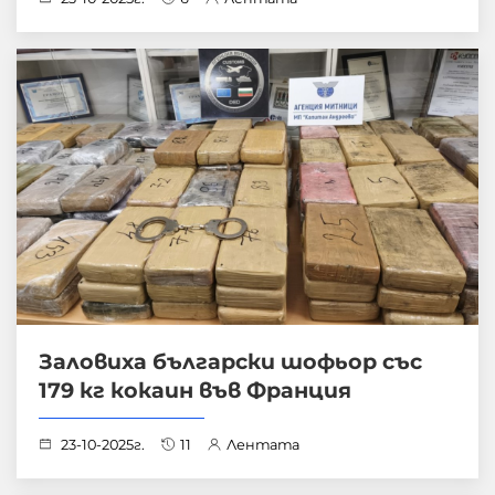
Заловиха български шофьор със
179 кг кокаин във Франция
23-10-2025г.
11
Лентата