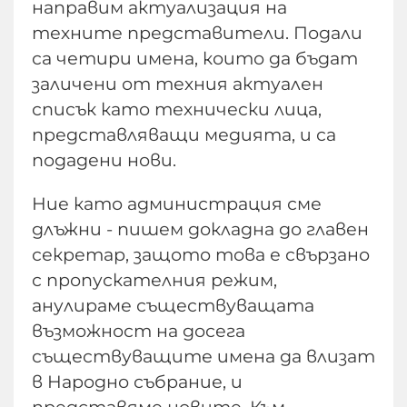
направим актуализация на
техните представители. Подали
са четири имена, които да бъдат
заличени от техния актуален
списък като технически лица,
представляващи медията, и са
подадени нови.
Ние като администрация сме
длъжни - пишем докладна до главен
секретар, защото това е свързано
с пропускателния режим,
анулираме съществуващата
възможност на досега
съществуващите имена да влизат
в Народно събрание, и
представяме новите. Към