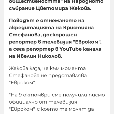
обществеността" на Народното
събрание Цветомира Жекова.
Поводът е отнемането на
акредитацията на Кристияна
Стефанова, доскорошен
репортер в телевизия "Евроком",
а сега репортер в YouTube канала
на Ивелин Николов.
Жекова каза, че към момента
Стефанова не представлява
"Евроком":
"На 9 октомври сме получили писмо
официално от телевизия
"Евроком", с което те молят да