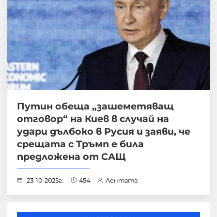
Путин обеща „зашеметяващ
отговор“ на Киев в случай на
удари дълбоко в Русия и заяви, че
срещата с Тръмп е била
предложена от САЩ
23-10-2025г.
454
Лентата