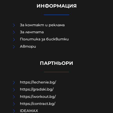
ИНФОРМАЦИЯ
За контакт и реклама
За лентата
Политика за бисквитки
Aвтори
МО след анализ на останките
край Кардам: Най-вероятно е
дрон-примамка "Майя"
ПАРТНЬОРИ
08-08-2026г.
97
Лентата
https://lechenie.bg/
https://gradski.bg/
https://workout.bg/
https://contract.bg/
IDEAMAX