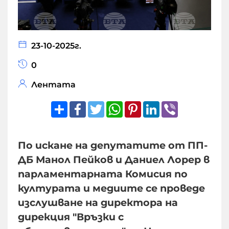
23-10-2025г.
0
Лентата
Share
Facebook
Twitter
WhatsApp
Pinterest
LinkedIn
Viber
По искане на депутатите от ПП-
ДБ Манол Пейков и Даниел Лорер в
парламентарната Комисия по
културата и медиите се проведе
изслушване на директора на
дирекция "Връзки с