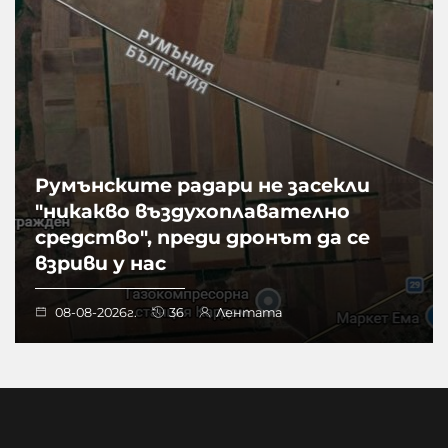
Румънските радари не засекли
"никакво въздухоплавателно
средство", преди дронът да се
взриви у нас
08-08-2026г.
36
Лентата