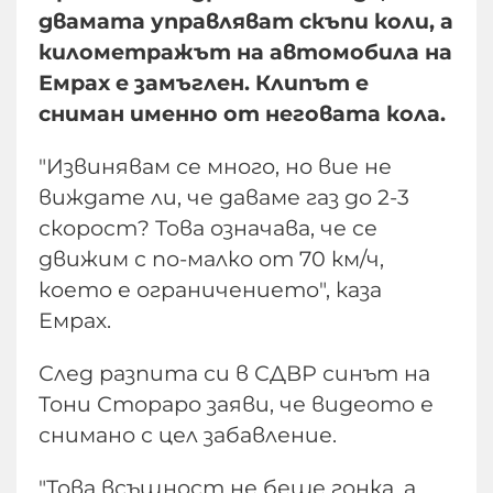
двамата управляват скъпи коли, а
километражът на автомобила на
Емрах е замъглен. Клипът е
сниман именно от неговата кола.
"Извинявам се много, но вие не
виждате ли, че даваме газ до 2-3
скорост? Това означава, че се
движим с по-малко от 70 км/ч,
което е ограничението", каза
Емрах.
След разпита си в СДВР синът на
Тони Стораро заяви, че видеото е
снимано с цел забавление.
"Това всъщност не беше гонка, а