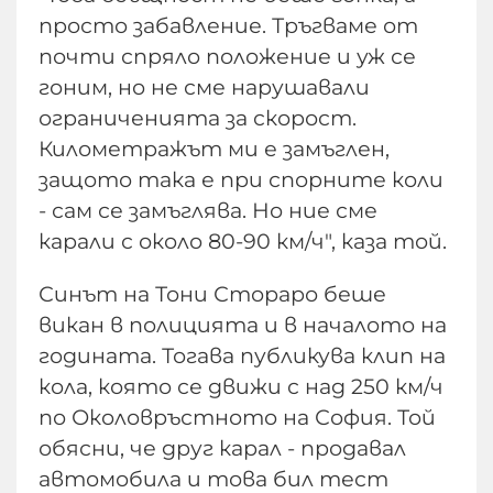
просто забавление. Тръгваме от
почти спряло положение и уж се
гоним, но не сме нарушавали
ограниченията за скорост.
Километражът ми е замъглен,
защото така е при спорните коли
- сам се замъглява. Но ние сме
карали с около 80-90 км/ч", каза той.
Синът на Тони Стораро беше
викан в полицията и в началото на
годината. Тогава публикува клип на
кола, която се движи с над 250 км/ч
по Околовръстното на София. Той
обясни, че друг карал - продавал
автомобила и това бил тест