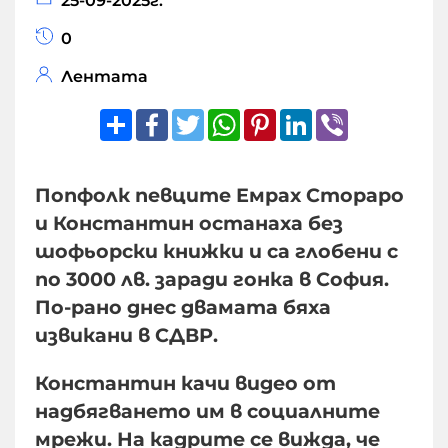
25-09-2025г.
0
Лентата
Share
Facebook
Twitter
WhatsApp
Pinterest
LinkedIn
Viber
Попфолк певците Емрах Стораро
и Константин останаха без
шофьорски книжки и са глобени с
по 3000 лв. заради гонка в София.
По-рано днес двамата бяха
извикани в СДВР.
Константин качи видео от
надбягването им в социалните
мрежи. На кадрите се вижда, че