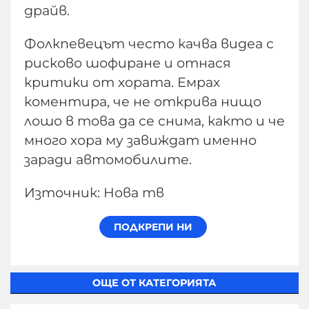
драйв.
Фолкпевецът често качва видеа с
рисково шофиране и отнася
критики от хората. Емрах
коментира, че не открива нищо
лошо в това да се снима, както и че
много хора му завиждат именно
заради автомобилите.
Източник: Нова тв
ОЩЕ ОТ КАТЕГОРИЯТА