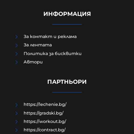
ИНФОРМАЦИЯ
За контакт и реклама
За лентата
Политика за бисквитки
Aвтори
Лидерката на френските Зелени
призовава за забрана на X по време
на избори
ПАРТНЬОРИ
06-08-2026г.
56
Лентата
https://lechenie.bg/
https://gradski.bg/
https://workout.bg/
https://contract.bg/