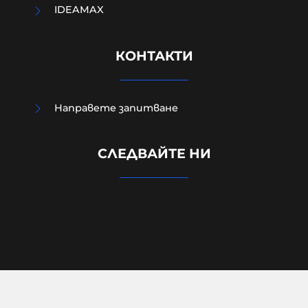
IDEAMAX
КОНТАКТИ
Направете запитване
СЛЕДВАЙТЕ НИ
Жестоко убитият в Пловдив
Георги бил сирак, мечтаел за деца
06-08-2026г.
575
Лентата
© 2026 Lentata.com | Всички права запазени.