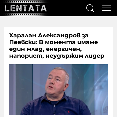
Харалан Александров за
Пеевски: В момента имаме
един млад, енергичен,
напорист, неудържим лидер