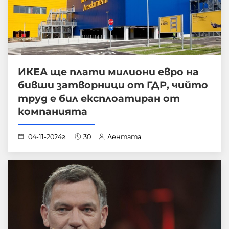
ИКЕА ще плати милиони евро на
бивши затворници от ГДР, чийто
труд е бил експлоатиран от
компанията
04-11-2024г.
30
Лентата