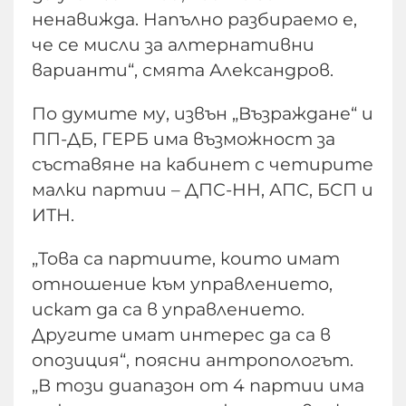
ненавижда. Напълно разбираемо е,
че се мисли за алтернативни
варианти“, смята Александров.
По думите му, извън „Възраждане“ и
ПП-ДБ, ГЕРБ има възможност за
съставяне на кабинет с четирите
малки партии – ДПС-НН, АПС, БСП и
ИТН.
„Това са партиите, които имат
отношение към управлението,
искат да са в управлението.
Другите имат интерес да са в
опозиция“, поясни антропологът.
„В този диапазон от 4 партии има