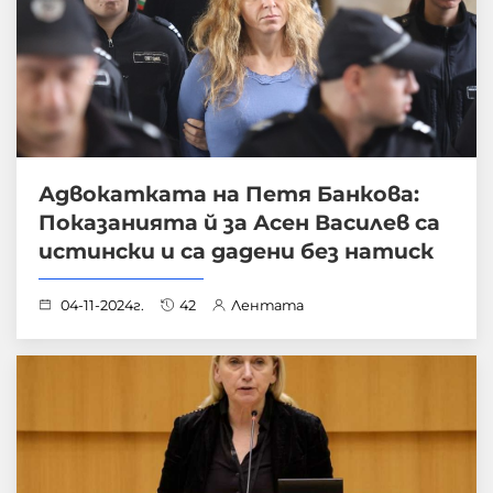
Адвокатката на Петя Банкова:
Показанията й за Асен Василев са
истински и са дадени без натиск
04-11-2024г.
42
Лентата