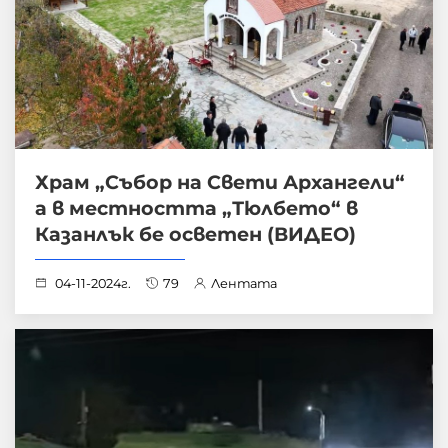
Храм „Събор на Свети Архангели“
а в местността „Тюлбето“ в
Казанлък бе осветен (ВИДЕО)
04-11-2024г.
79
Лентата