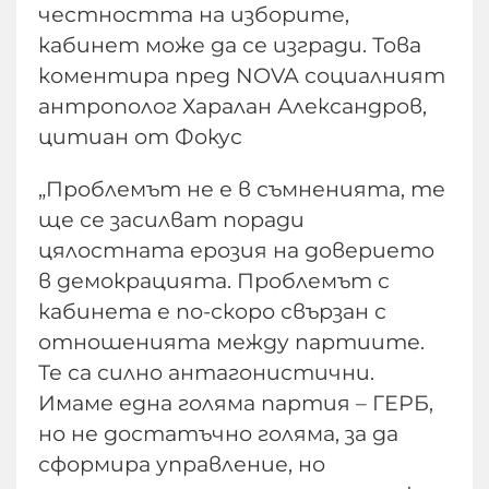
честността на изборите,
кабинет може да се изгради. Това
коментира пред NOVA социалният
антрополог Харалан Александров,
цитиан от Фокус
„Проблемът не е в съмненията, те
ще се засилват поради
цялостната ерозия на доверието
в демокрацията. Проблемът с
кабинета е по-скоро свързан с
отношенията между партиите.
Те са силно антагонистични.
Имаме една голяма партия – ГЕРБ,
но не достатъчно голяма, за да
сформира управление, но