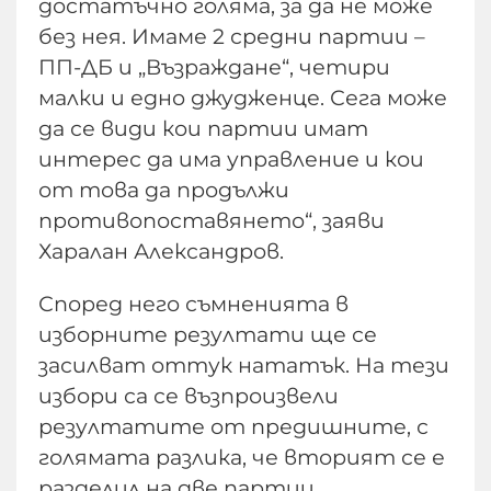
достатъчно голяма, за да не може
без нея. Имаме 2 средни партии –
ПП-ДБ и „Възраждане“, четири
малки и едно джудженце. Сега може
да се види кои партии имат
интерес да има управление и кои
от това да продължи
противопоставянето“, заяви
Харалан Александров.
Според него съмненията в
изборните резултати ще се
засилват оттук нататък. На тези
избори са се възпроизвели
резултатите от предишните, с
голямата разлика, че вторият се е
разделил на две партии.