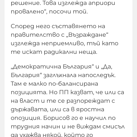
решение. Това изглежда априори
провалено“, посочи той.
Според него съставянето на
правителство с „Възраждане“
изглежда неприемливо, тъй като
те искат радикални неща.
„Демократична България“ и „Да,
България“ заглъхнала напоследък.
Там е малко по-балансирана
позицията. Но ПП казват, че или са
на власт и те се разпореждат с
държавата, или са в яростна
опозиция. Борисов го е научил по
трудния начин и не виждам смисъл
да ухажва някой, който го