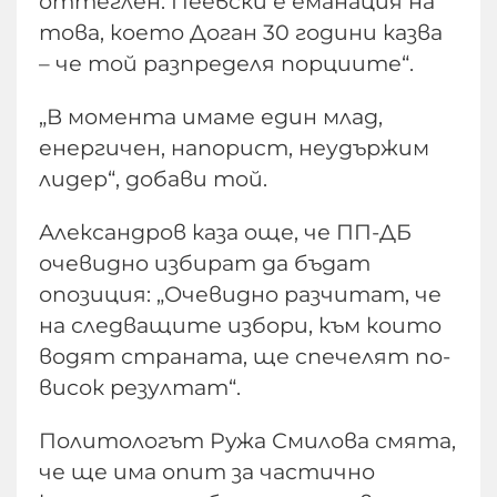
оттеглен. Пеевски е еманация на
това, което Доган 30 години казва
– че той разпределя порциите“.
„В момента имаме един млад,
енергичен, напорист, неудържим
лидер“, добави той.
Александров каза още, че ПП-ДБ
очевидно избират да бъдат
опозиция: „Очевидно разчитат, че
на следващите избори, към които
водят страната, ще спечелят по-
висок резултат“.
Политологът Ружа Смилова смята,
че ще има опит за частично