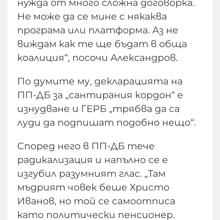
нужда от много сложна договорка.
Не може да се мине с някаква
програма или платформа. Аз не
виждам как те ще бъдат в обща
коалиция“, посочи Александров.
По думите му, декларацията на
ПП-ДБ за „сантирания кордон“ е
изнудване и ГЕРБ „трябва да са
луди да подпишат подобно нещо“.
Според него в ПП-ДБ тече
радикализация и напълно се е
изгубил разумният глас. „Там
мъдрият човек беше Христо
Иванов, но той се самоотписа
като политически пенсионер.