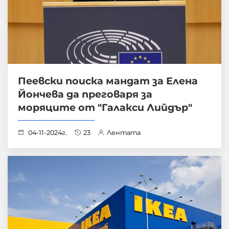
Пеевски поиска мандат за Елена
Йончева да преговаря за
моряците от "Галакси Лийдър"
04-11-2024г.
23
Лентата