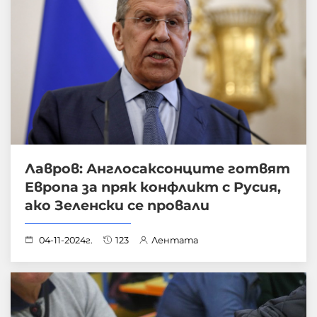
Лавров: Англосаксонците готвят
Европа за пряк конфликт с Русия,
ако Зеленски се провали
04-11-2024г.
123
Лентата