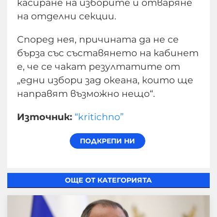
касиране на изборите и отваряне
на отделни секции.
Според нея, причината да не се
бърза със съставянето на кабинет
е, че се чакат резултатите от
„едни избори зад океана, които ще
направят възможно нещо“.
Източник:
“kritichno”
ОЩЕ ОТ КАТЕГОРИЯТА