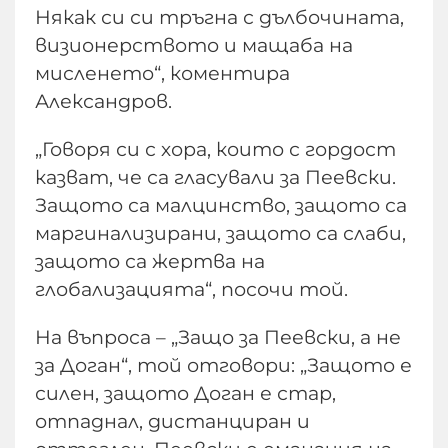
Някак си си тръгна с дълбочината,
визионерството и мащаба на
мисленето“, коментира
Александров.
„Говоря си с хора, които с гордост
казват, че са гласували за Пеевски.
Защото са малцинство, защото са
маргинализирани, защото са слаби,
защото са жертва на
глобализацията“, посочи той.
На въпроса – „Защо за Пеевски, а не
за Доган“, той отговори: „Защото е
силен, защото Доган е стар,
отпаднал, дистанциран и