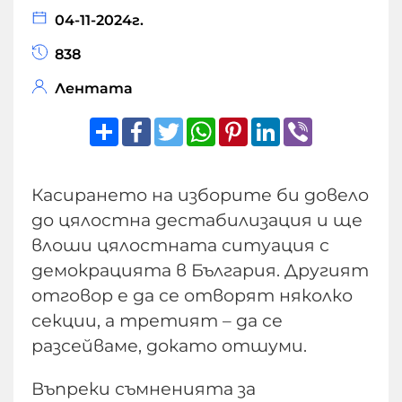
04-11-2024г.
838
Лентата
Share
Facebook
Twitter
WhatsApp
Pinterest
LinkedIn
Viber
Касирането на изборите би довело
до цялостна дестабилизация и ще
влоши цялостната ситуация с
демокрацията в България. Другият
отговор е да се отворят няколко
секции, а третият – да се
разсейваме, докато отшуми.
Въпреки съмненията за