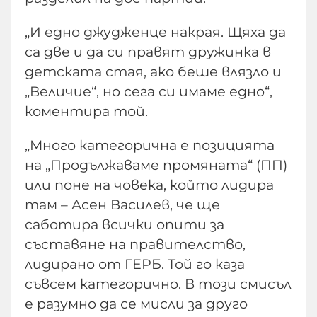
„И едно джудженце накрая. Щяха да
са две и да си правят дружинка в
детската стая, ако беше влязло и
„Величие“, но сега си имаме едно“,
коментира той.
„Много категорична е позицията
на „Продължаваме промяната“ (ПП)
или поне на човека, който лидира
там – Асен Василев, че ще
саботира всички опити за
съставяне на правителство,
лидирано от ГЕРБ. Той го каза
съвсем категорично. В този смисъл
е разумно да се мисли за друго