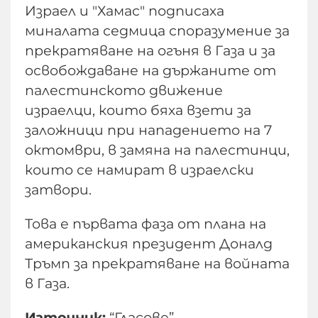
Израел и "Хамас" подписаха
миналата седмица споразумение за
прекратяване на огъня в Газа и за
освобождаване на държаните от
палестинското движение
израелци, които бяха взети за
заложници при нападението на 7
октомври, в замяна на палестинци,
които се намират в израелски
затвори.
Това е първата фаза от плана на
американския президент Доналд
Тръмп за прекратяване на войната
в Газа.
Източник:
“Гласове”