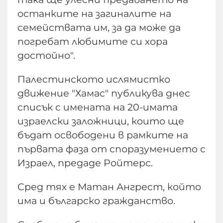
останките на загиналите на
семействата им, за да може да
погребат любимите си хора
достойно".
Палестинското ислямистко
движение "Хамас" публикува днес
списък с имената на 20-имата
израелски заложници, които ще
бъдат освободени в рамките на
първата фаза от споразумението с
Израел, предаде Ройтерс.
Сред тях е Матан Ангрест, който
има и българско гражданство.