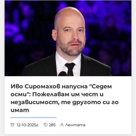
Иво Сиромахов напусна "Седем
осми": Пожелавам им чест и
независимост, те другото си го
имат
12-10-2025г.
285
Лентата