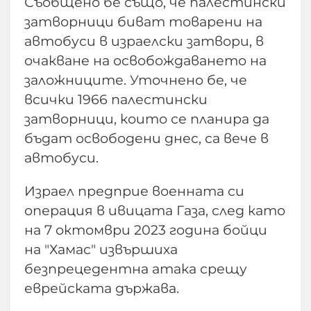
Съобщено бе също, че палестински
затворници биват товарени на
автобуси в израелски затвори, в
очакване на освобождаването на
заложниците. Уточнено бе, че
всички 1966 палестински
затворници, които се планира да
бъдат освободени днес, са вече в
автобуси.
Израел предприе военната си
операция в ивицата Газа, след като
на 7 октомври 2023 година бойци
на "Хамас" извършиха
безпрецедентна атака срещу
еврейската държава.