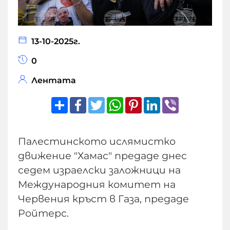
13-10-2025г.
0
Лентата
Share
Facebook
Twitter
WhatsApp
Pinterest
LinkedIn
Viber
Палестинското ислямистко
движение "Хамас" предаде днес
седем израелски заложници на
Международния комитет на
Червения кръст в Газа, предаде
Ройтерс.