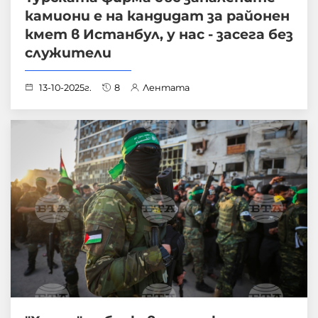
камиони е на кандидат за районен
кмет в Истанбул, у нас -­ засега без
служители
13-10-2025г.
8
Лентата