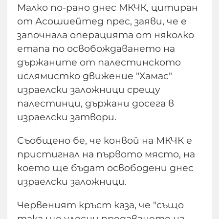
Малко по-рано днес МКЧК, цитиран
от Асошиейтед прес, заяви, че е
започнала операцията от няколко
етапа по освобождаването на
държаните от палестинското
ислямистко движение "Хамас"
израелски заложници срещу
палестинци, държани досега в
израелски затвори.
Съобщено бе, че конвой на МКЧК е
пристигнал на първото място, на
което ще бъдат освободени днес
израелски заложници.
Червеният кръст каза, че "също
така ще улесни предаването на