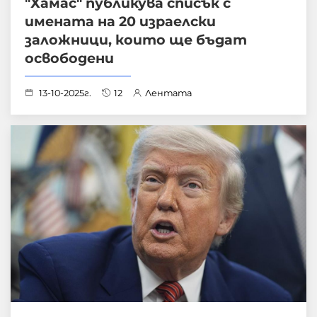
"Хамас" публикува списък с
имената на 20 израелски
заложници, които ще бъдат
освободени
13-10-2025г.
12
Лентата