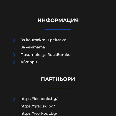
ИНФОРМАЦИЯ
За контакт и реклама
За лентата
Политика за бисквитки
Aвтори
Лидерката на френските Зелени
призовава за забрана на X по време
на избори
ПАРТНЬОРИ
06-08-2026г.
43
Лентата
https://lechenie.bg/
https://gradski.bg/
https://workout.bg/