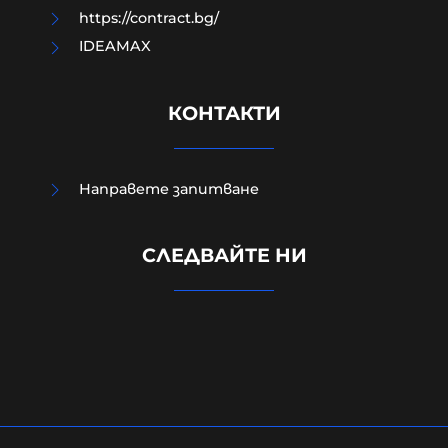
https://contract.bg/
IDEAMAX
КОНТАКТИ
Направете запитване
СЛЕДВАЙТЕ НИ
Жестоко убитият в Пловдив
Георги бил сирак, мечтаел за деца
06-08-2026г.
498
Лентата