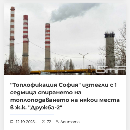
"Топлофикация София" изтегли с 1
седмица спирането на
топлоподаването на някои места
в ж.к. "Дружба-2"
12-10-2025г.
72
Лентата