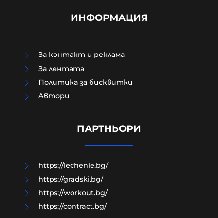
ИНФОРМАЦИЯ
За контакт и реклама
За лентата
Политика за бисквитки
Aвтори
Как да загубим изборите в пет
прости стъпки?
ПАРТНЬОРИ
08-08-2026г.
186
Гост-автор
https://lechenie.bg/
https://gradski.bg/
https://workout.bg/
https://contract.bg/