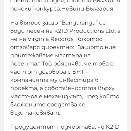
сценичната идея, с които България
печели конкурса.Новини България
На въпрос защо “Bangaranga” се
води песен на K2ID Productions Ltd, а
не на Virginia Records, Кокотос
отговаря директно: „Защото ние
притежаваме мастъра на
песента.“ Той обяснява, че това е
част от договора с БНТ -
компанията му инвестира в
проекта, а собствеността върху
мастъра е механизмът, чрез който
вложените средства се
възстановяват.
Продуцентът подчертава, че K2ID