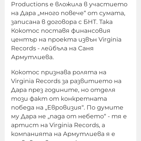
Productions е вложила в участието
на Дара „много повече“ от сумата,
записана в договора с БНТ. Така
Кокотос поставя финансовия
център на проекта извън Virginia
Records - лейбъла на Саня
Армутлиева.
Кокотос признава ролята на
Virginia Records за развитието на
Дара през годините, но отделя
този факт от конкретната
победа на „Евровизия“. По думите
му Дара не „пада от небето“ - тя е
артист на Virginia Records, а
компанията на Армутлиева я е