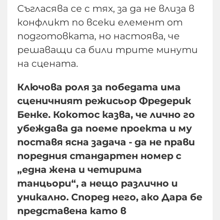
Съгласява се с тях, за да не влиза в
конфликт по всеки елемент от
подготовката, но настоява, че
решаващи са били трите минути
на сцената.
Ключова роля за победата има
сценичният режисьор Фредерик
Бенке. Кокотос казва, че лично го
убеждава да поеме проекта и му
поставя ясна задача - да не прави
поредния стандартен номер с
„една жена и четирима
танцьори“, а нещо различно и
уникално. Според него, ако Дара бе
представена като в