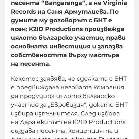
песента “Bangaranga”, а не Virginia
Records на Саня Армутлиева. По
думите му договорът с БНТ е
ясен: K2ID Productions произвежда
цялото българско участие, прави
основната инвестиция и запазва
собствеността върху мастъра
на песента.
Кокотос заявява, че сделката с БНТ
е предвиждала неговата компания
да продуцира цялото българско
участие за „Евровизия“, докато БНТ
избира изпълнителя. След избора
на Дара екипът на K2ID Productions
създава песента, концепцията и