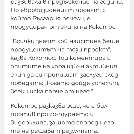
развивала в продължение на години.
Но евровизионният проект, с
който България печели, е
продуциран от екипа на Кокотос.
„Всички знаят кой наистина беше
продуцентът на този проект“,
казва Кокотос. Той коментира и
опитите на хора извън активния
екип да си припишат заслуги след
победата: „Когато дойде успехът,
всеки иска парче от него.“
Кокотос разказва още, че е бил
против промо-турнето и
видеоклипа, защото според него
те не решават резултата.