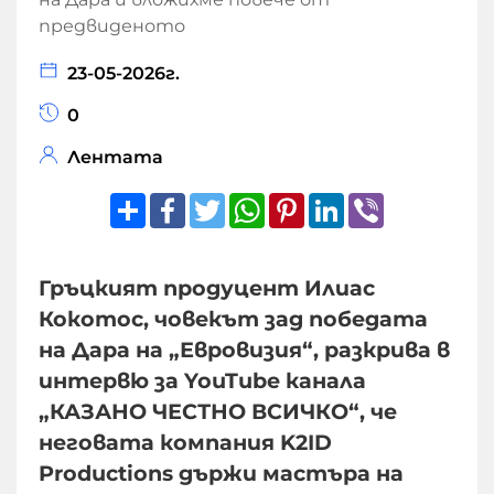
23-05-2026г.
0
Лентата
Share
Facebook
Twitter
WhatsApp
Pinterest
LinkedIn
Viber
Гръцкият продуцент Илиас
Кокотос, човекът зад победата
на Дара на „Евровизия“, разкрива в
интервю за YouTube канала
„КАЗАНО ЧЕСТНО ВСИЧКО“, че
неговата компания K2ID
Productions държи мастъра на