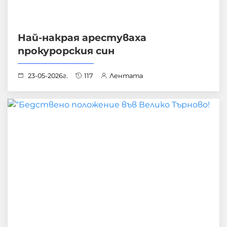
Най-накрая арестуваха
прокурорския син
23-05-2026г.
117
Лентата