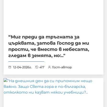
“Миг преди да тръгната за
църквата, затова Господ да ми
прости, че вместо в небесата,
гледам в земята, но:.."
12-04-2026г.
417
Гост-автор