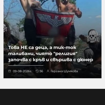
Това НЕ са деца, а тик-ток
талибани, чиято "религия"
започва с кръв и свършва с дюнер
09-08-2026г.
56
Гергана Шумкова