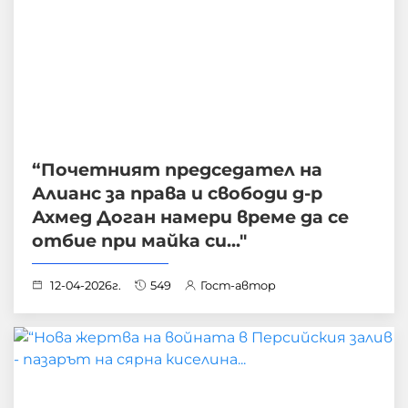
“Почетният председател на
Алианс за права и свободи д-р
Ахмед Доган намери време да се
отбие при майка си..."
12-04-2026г.
549
Гост-автор