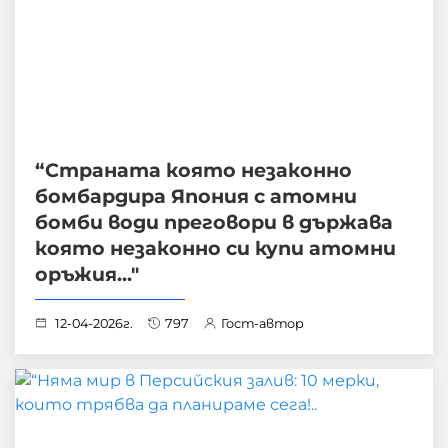
“Страната която незаконно
бомбардира Япония с атомни
бомби води преговори в държава
която незаконно си купи атомни
оръжия..."
12-04-2026г.
797
Гост-автор