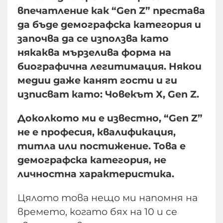
впечатление как “Gen Z” престава
да бъде демографска категория и
започва да се използва като
някаква мързелива форма на
биографична легитимация. Някои
медии даже канят гости и ги
изписват като: Човекът Х, Gen Z.
Доколкото ми е известно, “Gen Z”
не е професия, квалификация,
титла или постижение. Това е
демографска категория, не
личностна характеристика.
Цялото това нещо ми напомня на
времето, когато бях на 10 и се