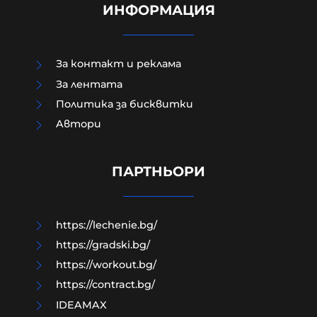
ИНФОРМАЦИЯ
За контакт и реклама
За лентата
Политика за бисквитки
Aвтори
В Кричим събират пари за
съдебните разходи на убития
Георги
ПАРТНЬОРИ
09-08-2026г.
160
Лентата
https://lechenie.bg/
https://gradski.bg/
https://workout.bg/
https://contract.bg/
IDEAMAX