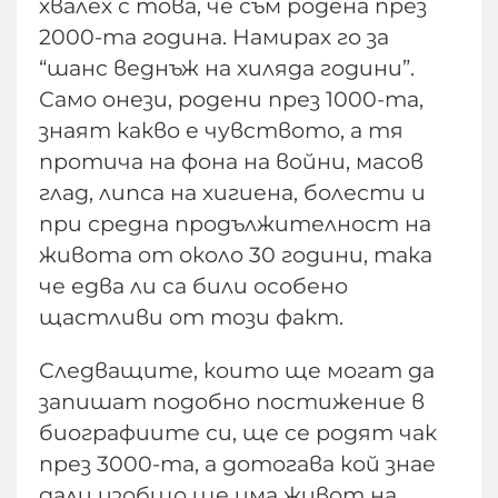
хвалех с това, че съм родена през
2000-та година. Намирах го за
“шанс веднъж на хиляда години”.
Само онези, родени през 1000-та,
знаят какво е чувството, а тя
протича на фона на войни, масов
глад, липса на хигиена, болести и
при средна продължителност на
живота от около 30 години, така
че едва ли са били особено
щастливи от този факт.
Следващите, които ще могат да
запишат подобно постижение в
биографиите си, ще се родят чак
през 3000-та, а дотогава кой знае
дали изобщо ще има живот на