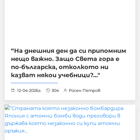
“На днешния ден да си припомним
нещо важно. Защо Света гора е
по-българска, отколкото ни
казват някои учебници?..."
12-04-2026г.
304
Росен Петров