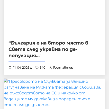
“България е на второ място в
Света след украйна по де-
популация..."
11-04-2026г.
540
Гост-автор