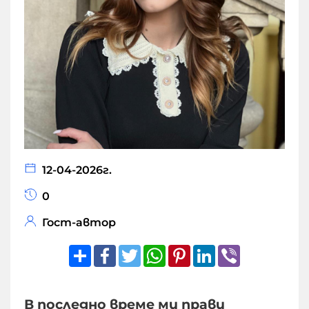
12-04-2026г.
0
Гост-автор
Share
Facebook
Twitter
WhatsApp
Pinterest
LinkedIn
Viber
В последно време ми прави