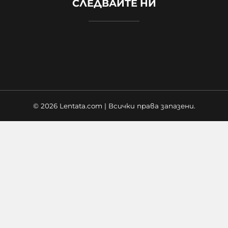
СЛЕДВАЙТЕ НИ
работи с първи коментар за
жестокото убийство в Пловдив
10-08-2026г.
860
Лентата
© 2026 Lentata.com | Всички права запазени.
Съдия Петко Минев с нови
кошмарни разкрития: Карали са го
да им целува обувките, карали са
му се, че с кръвта си е изцапал