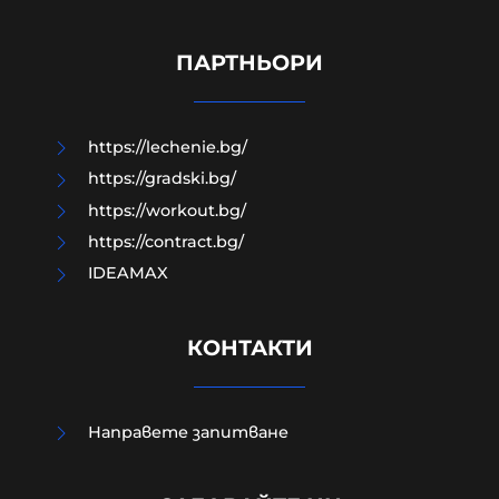
знаме от сграда в центъра след
изказване Зеленски в Белград
ПАРТНЬОРИ
10-08-2026г.
529
Лентата
https://lechenie.bg/
https://gradski.bg/
https://workout.bg/
https://contract.bg/
IDEAMAX
КОНТАКТИ
Направете запитване
Министърът на вътрешните