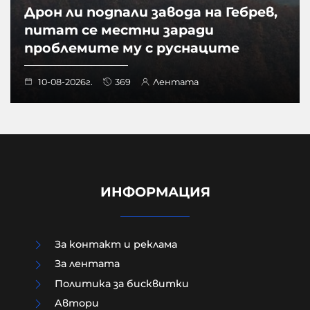
Дрон ли подпали завода на Гебрев,
питат се местни заради
проблемите му с руснаците
10-08-2026г.
369
Лентата
ИНФОРМАЦИЯ
За контакт и реклама
За лентата
Политика за бисквитки
Aвтори
В Прищина свалиха украинското