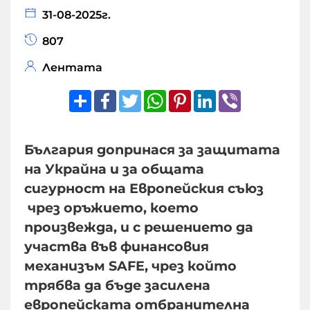
31-08-2025г.
807
Лентата
Share
Facebook
Twitter
WhatsApp
Pinterest
LinkedIn
Viber
България допринася за защитата
на Украйна и за общата
сигурност на Европейския съюз
чрез оръжието, което
произвежда, и с решението да
участва във финансовия
механизъм SAFE, чрез който
трябва да бъде засилена
европейската отбранителна