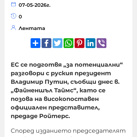
07-05-2026г.
0
Лентата
Share
Facebook
Twitter
WhatsApp
Pinterest
LinkedIn
Viber
ЕС се подготвя „за потенциални“
разговори с руския президент
Владимир Путин, съобщи днес в.
„Файненшъл Таймс“, като се
позова на високопоставен
официален представител,
предаде Ройтерс.
Според изданието председателят