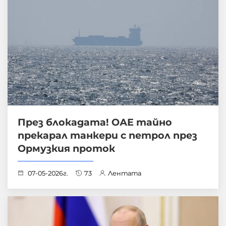
През блокадата! ОАЕ тайно
прекарал танкери с петрол през
Ормузкия проток
07-05-2026г.
73
Лентата