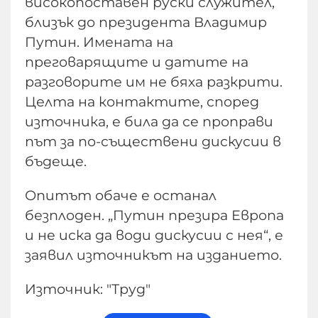
високопоставен руски служител,
близък до президента Владимир
Путин. Имената на
преговарящите и датите на
разговорите им не бяха разкрити.
Целта на контактите, според
източника, е била да се проправи
път за по-съществени дискусии в
бъдеще.
Опитът обаче е останал
безплоден. „Путин презира Европа
и не иска да води дискусии с нея“, е
заявил източникът на изданието.
Източник: "Труд"