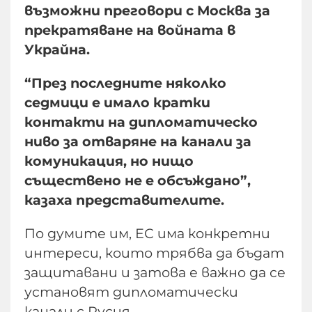
възможни преговори с Москва за
прекратяване на войната в
Украйна.
“През последните няколко
седмици е имало кратки
контакти на дипломатическо
ниво за отваряне на канали за
комуникация, но нищо
съществено не е обсъждано”,
казаха представителите.
По думите им, ЕС има конкретни
интереси, които трябва да бъдат
защитавани и затова е важно да се
установят дипломатически
канали с Русия.