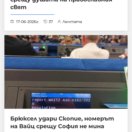
свят
17-06-2026г.
37
Лентата
Брюксел удари Скопие, номерът
на Вайц срещу София не мина