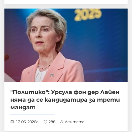
"Политико": Урсула фон дер Лайен
няма да се кандидатира за трети
мандат
17-06-2026г.
288
Лентата