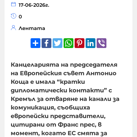
17-06-2026г.
0
Лентата
Share
Facebook
Twitter
WhatsApp
Pinterest
LinkedIn
Viber
Канцеларията на председателя
на Европейския съвет Антонио
Коща е имала “кратки
дипломатически контакти” с
Кремъл за отваряне на канали за
комуникация, съобщиха
европейски представители,
цитирани от Франс прес, в
момент, когато ЕС смята за