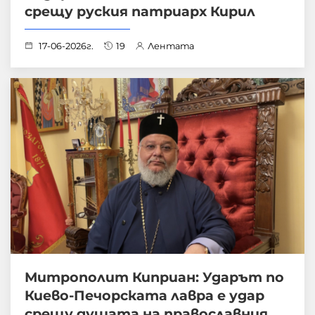
срещу руския патриарх Кирил
17-06-2026г.
19
Лентата
Митрополит Киприан: Ударът по
Киево-Печорската лавра е удар
срещу душата на православния