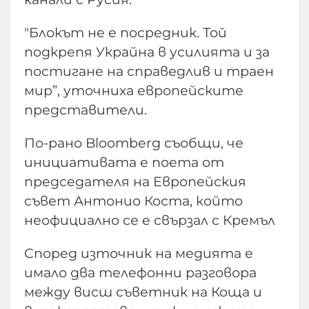
"Блокът не е посредник. Той
подкрепя Украйна в усилията и за
постигане на справедлив и траен
мир”, уточниха европейските
представители.
По-рано Bloomberg съобщи, че
инициативата е поета от
председателя на Европейския
съвет Антонио Коста, който
неофициално се е свързал с Кремъл
Според източник на медията е
имало два телефонни разговора
между висш съветник на Коща и