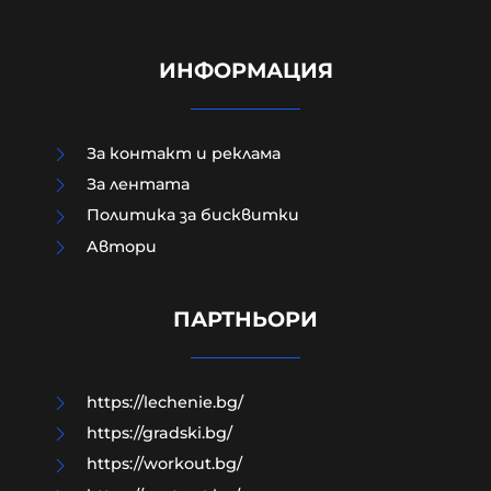
ИНФОРМАЦИЯ
За контакт и реклама
За лентата
Политика за бисквитки
Aвтори
Как да загубим изборите в пет
прости стъпки?
ПАРТНЬОРИ
08-08-2026г.
171
Гост-автор
https://lechenie.bg/
https://gradski.bg/
https://workout.bg/