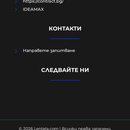
https://contract.bg/
IDEAMAX
КОНТАКТИ
Направете запитване
Външно министерство привика
СЛЕДВАЙТЕ НИ
украинската посланичка заради
падналия дрон
08-08-2026г.
265
Лентата
© 2026 Lentata.com | Всички права запазени.