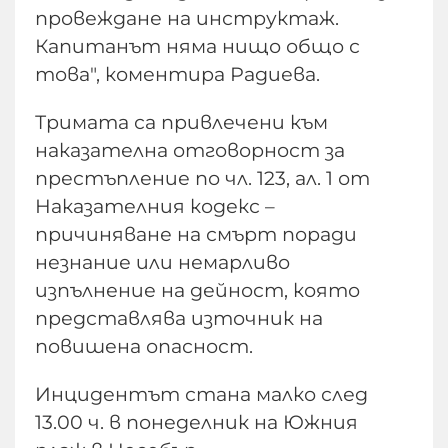
провеждане на инструктаж.
Капитанът няма нищо общо с
това", коментира Радиева.
Тримата са привлечени към
наказателна отговорност за
престъпление по чл. 123, ал. 1 от
Наказателния кодекс –
причиняване на смърт поради
незнание или немарливо
изпълнение на дейност, която
представлява източник на
повишена опасност.
Инцидентът стана малко след
13.00 ч. в понеделник на Южния