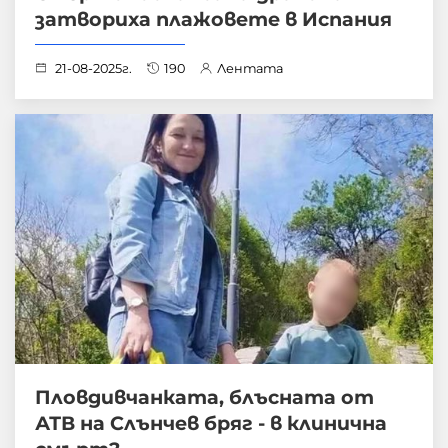
затвориха плажовете в Испания
21-08-2025г.
190
Лентата
Пловдивчанката, блъсната от
АТВ на Слънчев бряг - в клинична