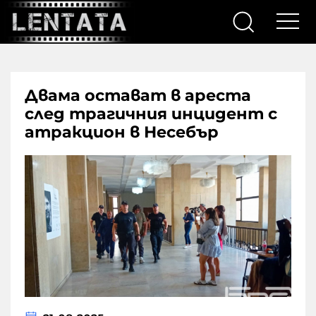
Двама остават в ареста
след трагичния инцидент с
атракцион в Несебър