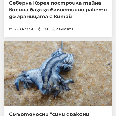
Северна Корея построила тайна
военна база за балистични ракети
до границата с Китай
21-08-2025г.
108
Лентата
Смъртоносни "сини дракони"