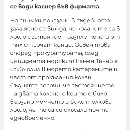
се води касиер във фирмата.
На снимки показани в съдебната
зала ясно се вижда, че коланите са в
лошо състояние – разплетени и от
тях стърчат конци. Освен това
според прокуратурата, след
инцидента морякът Камен Тенев е
изхвърлил в морето катарамите и
част от прокъсания колан.
Съдията посочи, че състоянието
на двата колана, с които е било
вързано момчето е било толкова
лошо, че те са се скъсали почти
едновременно.