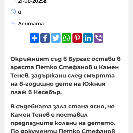
21-08-2025г.
0
Лентата
Share
Facebook
Twitter
WhatsApp
Pinterest
LinkedIn
Viber
Окръжният съд в Бургас остави в
ареста Петко Стефанов и Камен
Тенев, задържани след смъртта
на 8-годишно дете на Южния
плаж в Несебър.
В съдебната зала стана ясно, че
Камен Тенев е поставил
предпазните колани на детето.
По документи Петко Стефанов