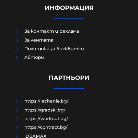
ИНФОРМАЦИЯ
За контакт и реклама
За лентата
Политика за бисквитки
Aвтори
Модернизацията на бойната ни
авиация – срамна история за 17
години нехайство и саботажи
ПАРТНЬОРИ
06-08-2026г.
65
Лентата
https://lechenie.bg/
https://gradski.bg/
https://workout.bg/
https://contract.bg/
IDEAMAX