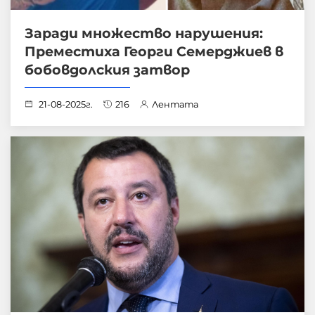
Заради множество нарушения:
Преместиха Георги Семерджиев в
бобовдолския затвор
21-08-2025г.
216
Лентата