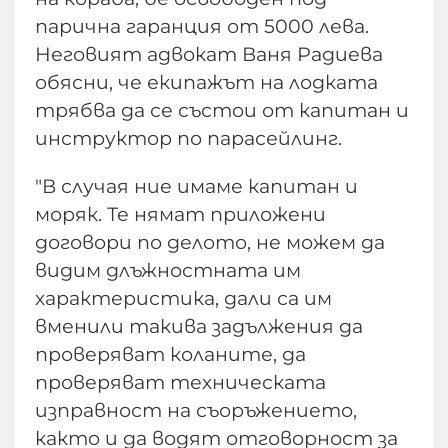
парична гаранция от 5000 лева.
Неговият адвокат Ваня Радиева
обясни, че екипажът на лодката
трябва да се състои от капитан и
инструктор по парасейлинг.
"В случая ние имаме капитан и
моряк. Те нямат приложени
договори по делото, не можем да
видим длъжностната им
характеристика, дали са им
вменили такива задължения да
проверяват коланите, да
проверяват техническата
изправност на съоръжението,
както и да водят отговорност за