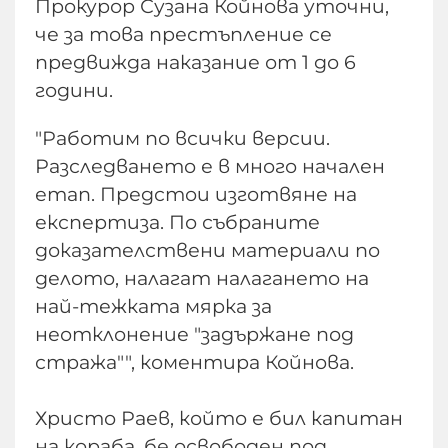
Прокурор Сузана Койнова уточни,
че за това престъпление се
предвижда наказание от 1 до 6
години.
"Работим по всички версии.
Разследването е в много начален
етап. Предстои изготвяне на
експертиза. По събраните
доказателствени материали по
делото, налагат налагането на
най-тежката мярка за
неотклонение "задържане под
стража"", коментира Койнова.
Христо Раев, който е бил капитан
на кораба, бе освободен под