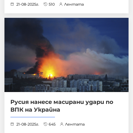
21-08-2025г.
510
Лентата
Русия нанесе масирани удари по
ВПК на Украйна
21-08-2025г.
645
Лентата