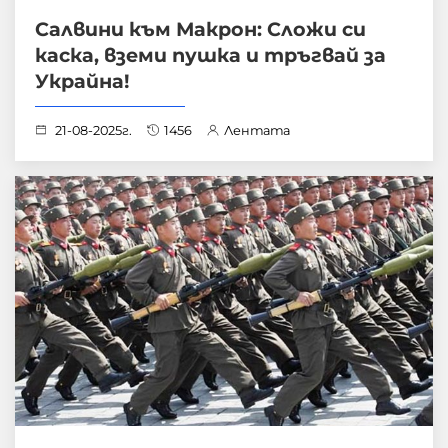
Салвини към Макрон: Сложи си
каска, вземи пушка и тръгвай за
Украйна!
21-08-2025г.
1456
Лентата