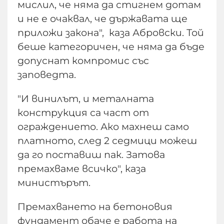
мислил, че няма да стигнем дотам
и не е очаквал, че държавата ще
приложи закона", каза Абровски. Той
беше категоричен, че няма да бъде
допуснат компромис със
заповедта.
"И винилът, и металната
конструкция са част от
ограждението. Ако махнеш само
платното, след 2 седмици можеш
да го поставиш пак. Затова
премахваме всичко", каза
министърът.
Премахването на бетоновия
фундамент обаче е работа на