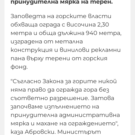
принудителна мярка на терен.
Заповедта на горските власти
обхваща ограда с височина 2,30
метра и обща дължина 940 метра,
изградена от метална
конструкция и винилови рекламни
пана върху терени от горския
фонд.
"Съгласно Закона за горите никой
няма право да огражда гора без
съответно разрешение. Затова
започваме изпълнението на
принудителна административна
мярка и махане на ограждението",
каза Абровски. Министърът