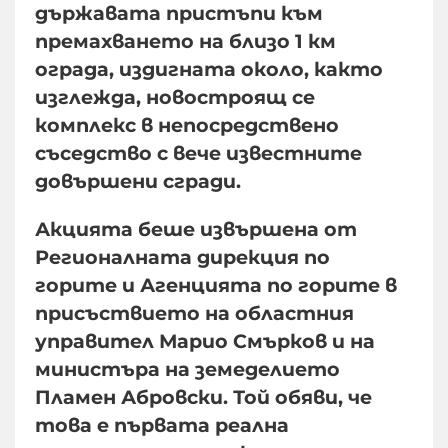
държавата пристъпи към
премахването на близо 1 км
ограда, издигната около, както
изглежда, новостроящ се
комплекс в непосредствено
съседство с вече известните
довършени сгради.
Акцията беше извършена от
Регионалната дирекция по
горите и Агенцията по горите в
присъствието на областния
управител Марио Смърков и на
министъра на земеделието
Пламен Абровски. Той обяви, че
това е първата реална