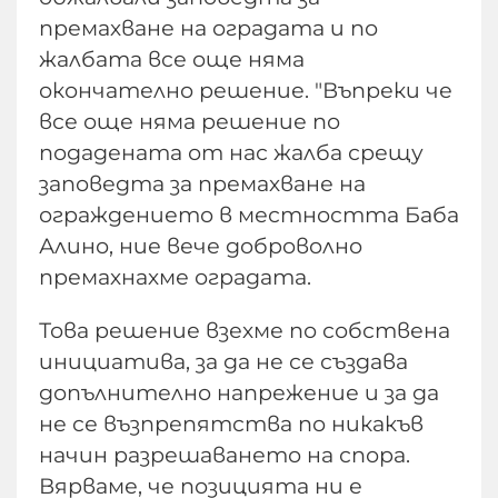
премахване на оградата и по
жалбата все още няма
окончателно решение. "Въпреки че
все още няма решение по
подадената от нас жалба срещу
заповедта за премахване на
ограждението в местността Баба
Алино, ние вече доброволно
премахнахме оградата.
Това решение взехме по собствена
инициатива, за да не се създава
допълнително напрежение и за да
не се възпрепятства по никакъв
начин разрешаването на спора.
Вярваме, че позицията ни е