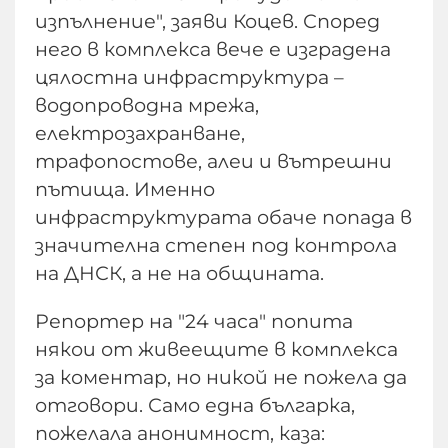
изпълнение", заяви Коцев. Според
него в комплекса вече е изградена
цялостна инфраструктура –
водопроводна мрежа,
електрозахранване,
трафопостове, алеи и вътрешни
пътища. Именно
инфраструктурата обаче попада в
значителна степен под контрола
на ДНСК, а не на общината.
Репортер на "24 часа" попита
някои от живеещите в комплекса
за коментар, но никой не пожела да
отговори. Само една българка,
пожелала анонимност, каза: