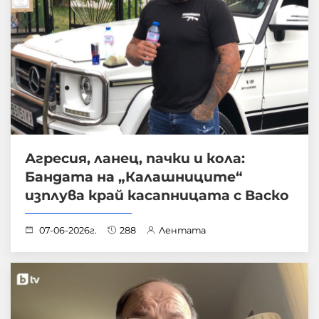
Агресия, ланец, пачки и кола:
Бандата на „Калашниците“
изплува край касапницата с Васко
07-06-2026г.
288
Лентата