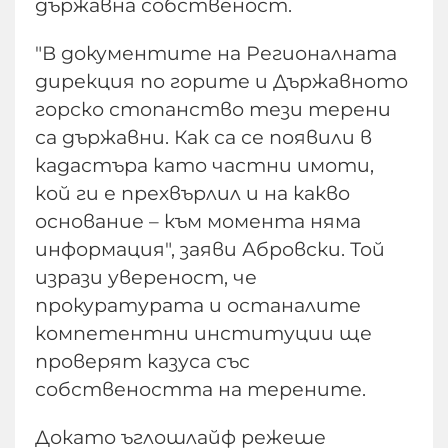
държавна собственост.
"В документите на Регионалната
дирекция по горите и Държавното
горско стопанство тези терени
са държавни. Как са се появили в
кадастъра като частни имоти,
кой ги е прехвърлил и на какво
основание – към момента няма
информация", заяви Абровски. Той
изрази увереност, че
прокуратурата и останалите
компетентни институции ще
проверят казуса със
собствеността на терените.
Докато ъглошлайф режеше