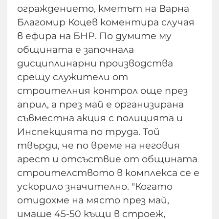
ограждението, кметът на Варна
Благомир Коцев коментира случая
в ефира на БНР. По думите му
общината е започнала
дисциплинарни производства
срещу служители от
строителния контрол още през
април, а през май е организирана
съвместна акция с полицията и
Инспекцията по труда. Той
твърди, че по време на неговия
арест и отсъствие от общината
строителството в комплекса се е
ускорило значително. "Когато
отидохме на място през май,
имаше 45-50 къщи в строеж,