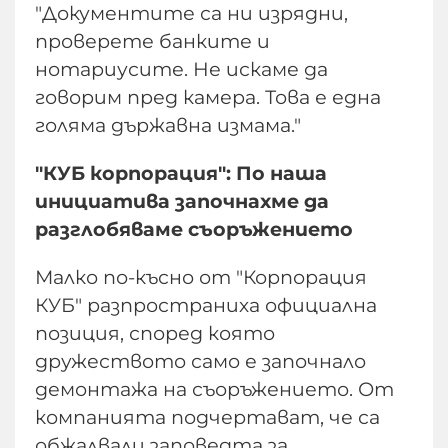
"Документите са ни изрядни,
проверете банките и
нотариусите. Не искаме да
говорим пред камера. Това е една
голяма държавна измама."
"КУБ корпорация": По наша
инициатива започнахме да
разглобяваме съоръжението
Малко по-късно от "Корпорация
КУБ" разпространиха официална
позиция, според която
дружеството само е започнало
демонтажа на съоръжението. От
компанията подчертават, че са
обжалвали заповедта за