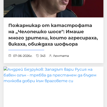
Пожарникар от катастрофата
на „Челопешко шосе": Имаше
много зрители, които агресираха,
викаха, обиждаха шофьора
07-06-2026г.
343
Лентата