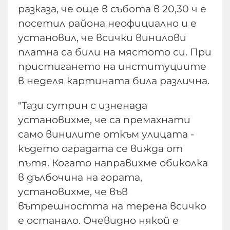
разказа, че още в събота в 20,30 ч е
посетил района неофициално и е
установил, че всички винилови
платна са били на мястото си. При
пристигането на институциите
в неделя картината била различна.
"Тази сутрин с изненада
установихме, че са премахнати
само винилите откъм улицата -
където оградата се вижда от
пътя. Когато направихме обиколка
в дълбочина на гората,
установихме, че във
вътрешността на терена всичко
е останало. Очевидно някой е