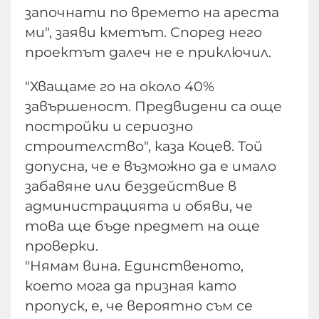
започнати по времето на ареста
ми", заяви кметът. Според него
проектът далеч не е приключил.
"Хващаме го на около 40%
завършеност. Предвидени са още
постройки и сериозно
строителство", каза Коцев. Той
допусна, че е възможно да е имало
забавяне или бездействие в
администрацията и обяви, че
това ще бъде предмет на още
проверки.
"Нямам вина. Единственото,
което мога да призная като
пропуск, е, че вероятно съм се