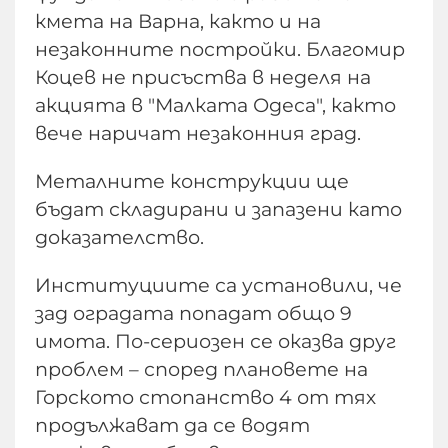
кмета на Варна, както и на
незаконните постройки. Благомир
Коцев не присъства в неделя на
акцията в "Малката Одеса", както
вече наричат незаконния град.
Металните конструкции ще
бъдат складирани и запазени като
доказателство.
Институциите са установили, че
зад оградата попадат общо 9
имота. По-сериозен се оказва друг
проблем – според плановете на
Горското стопанство 4 от тях
продължават да се водят