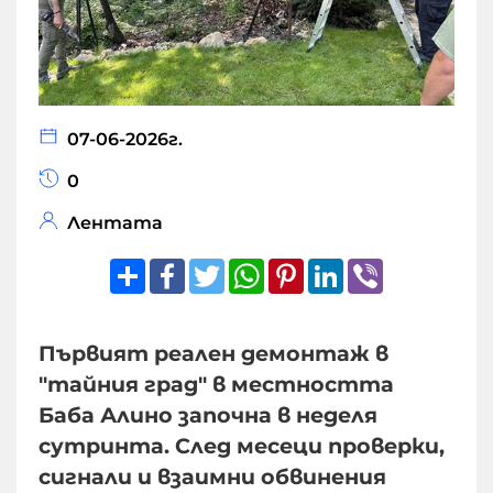
07-06-2026г.
0
Лентата
Share
Facebook
Twitter
WhatsApp
Pinterest
LinkedIn
Viber
Първият реален демонтаж в
"тайния град" в местността
Баба Алино започна в неделя
сутринта. След месеци проверки,
сигнали и взаимни обвинения