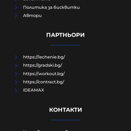
Политика за бисквитки
Aвтори
Край на цените в лева, от днес на
етикетите само в евро
ПАРТНЬОРИ
09-08-2026г.
28
Лентата
https://lechenie.bg/
https://gradski.bg/
https://workout.bg/
https://contract.bg/
IDEAMAX
КОНТАКТИ