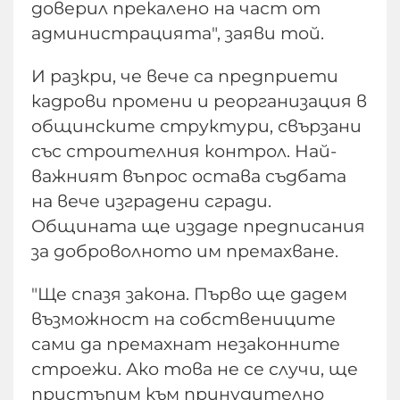
доверил прекалено на част от
администрацията", заяви той.
И разкри, че вече са предприети
кадрови промени и реорганизация в
общинските структури, свързани
със строителния контрол. Най-
важният въпрос остава съдбата
на вече изградени сгради.
Общината ще издаде предписания
за доброволното им премахване.
"Ще спазя закона. Първо ще дадем
възможност на собствениците
сами да премахнат незаконните
строежи. Ако това не се случи, ще
пристъпим към принудително