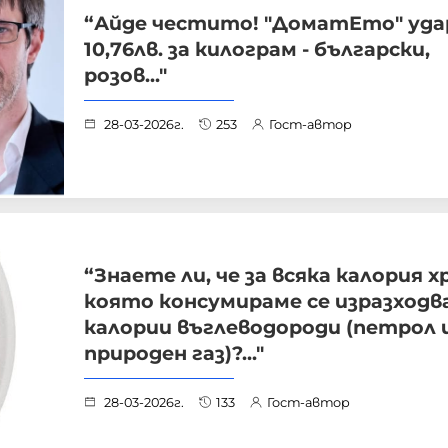
“Айде честито! "ДоматЕто" уда
10,76лв. за килограм - български,
розов..."
28-03-2026г.
253
Гост-автор
“Знаете ли, че за всяка калория х
която консумираме се изразходв
калории въглеводороди (петрол 
природен газ)?..."
28-03-2026г.
133
Гост-автор