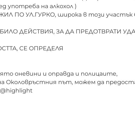
д употреба на алкохол )
ИЛ ПО УЛ.ГУРКО, широка в този участък 
БИЛО ДЕЙСТВИЯ, ЗА ДА ПРЕДОТВРАТИ УДА
СТТА, СЕ ОПРЕДЕЛЯ
оято оневини и оправда и полицаите,
 на Околовръстния път, можем да предос
@highlight