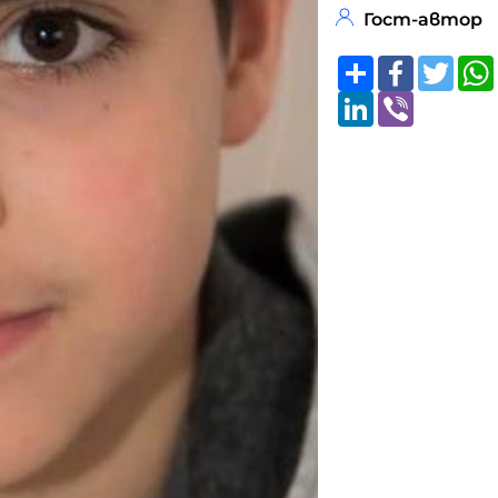
Гост-автор
Share
Faceboo
Twitt
LinkedIn
Viber