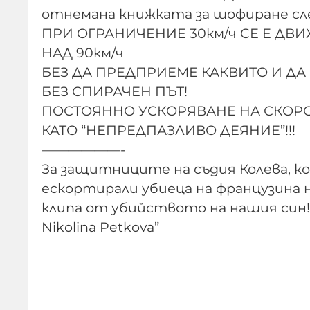
отнемана книжката за шофиране сле
ПРИ ОГРАНИЧЕНИЕ 30км/ч СЕ Е ДВИЖ
НАД 90км/ч
БЕЗ ДА ПРЕДПРИЕМЕ КАКВИТО И ДА 
БЕЗ СПИРАЧЕН ПЪТ!
ПОСТОЯННО УСКОРЯВАНЕ НА СКОРО
КАТО “НЕПРЕДПАЗЛИВО ДЕЯНИЕ”!!!
——————-
За защитниците на съдия Колева, к
ескортирали убиеца на французина
клипа от убийството на нашия син!
Nikolina Petkova”