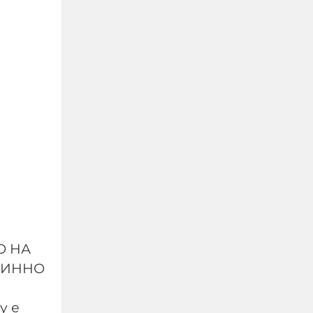
Украйна спря износа на
земеделска продукция
през Черно море заради
руските удари
О НА
ВИННО
07-08-2026г.
60
Лентата
у е