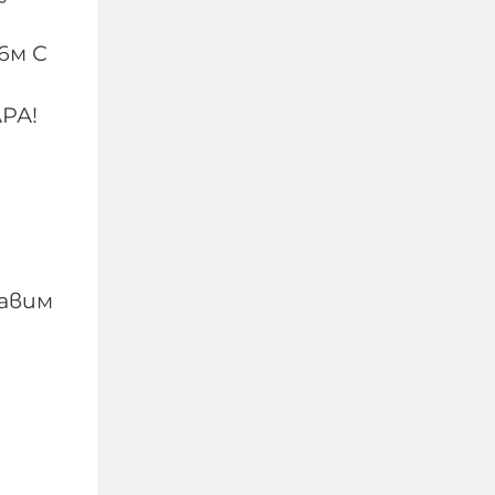
6м С
РА!
Фентанил: Дозата у нас
е 20 евро, ефектът - до
тавим
2 часа, а дрогирани вече
се срещат и в
софийското метро
07-08-2026г.
374
Лентата