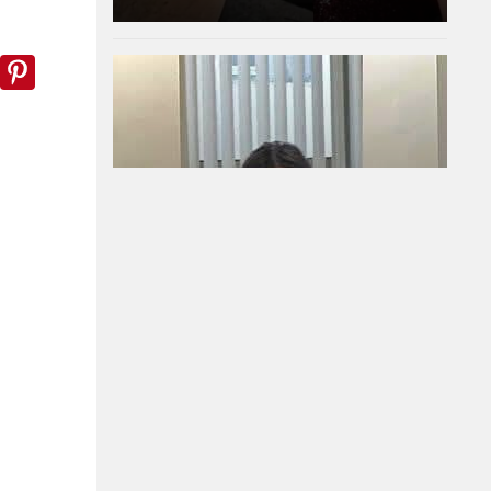
k
er
WhatsApp
Pinterest
"Младите срещу
системата" за ужаса в
Пловдив: Убийството
не е правосъдие!
07-08-2026г.
335
Лентата