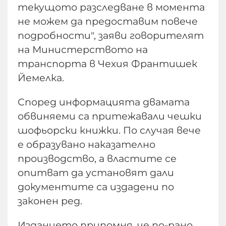
текущото разследване в момента
не можем да предоставим повече
подробности", заяви говорителят
на Министерството на
транспорта в Чехия Франтишек
Йемелка.
Според информацията двамата
обвиняеми са притежавали чешки
шофьорски книжки. По случая вече
е образувано наказателно
производство, а властите се
опитват да установят дали
документите са издадени по
законен ред.
Изданието припомня, че по-рано