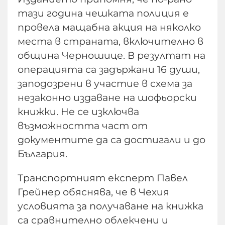
тази година чешката полиция е
провела мащабна акция на няколко
места в страната, включително в
община Черношице. В резултат на
операцията са задържани 16 души,
заподозрени в участие в схема за
незаконно издаване на шофьорски
книжки. Не се изключва
възможността част от
документите да са достигали и до
България.
Транспортният експерт Павел
Грейнер обяснява, че в Чехия
условията за получаване на книжка
са сравнително облекчени и