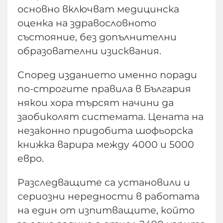
основно включват медицинска
оценка на здравословното
състояние, без допълнителни
образователни изисквания.
Според изданието именно поради
по-строгите правила в България
някои хора търсят начини да
заобиколят системата. Цената на
незаконно придобита шофьорска
книжка варира между 4000 и 5000
евро.
Разследващите са установили и
сериозни нередности в работата
на един от изпитващите, който