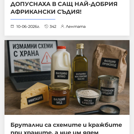
ДОПУСНАХА В САЩ НАЙ-ДОБРИЯ
АФРИКАНСКИ СЪДИЯ!
10-06-2026г.
342
Лентата
Брутални са схемите и кражбите
при храните, а ние им ядем