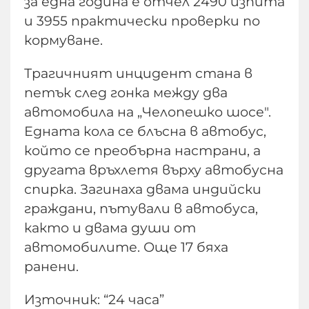
за една година е отчел 2490 изпита
и 3955 практически проверки по
кормуване.
Трагичният инцидент стана в
петък след гонка между два
автомобила на „Челопешко шосе".
Едната кола се блъсна в автобус,
който се преобърна настрани, а
другата връхлетя върху автобусна
спирка. Загинаха двама индийски
граждани, пътували в автобуса,
както и двама души от
автомобилите. Още 17 бяха
ранени.
Източник: “24 часа”