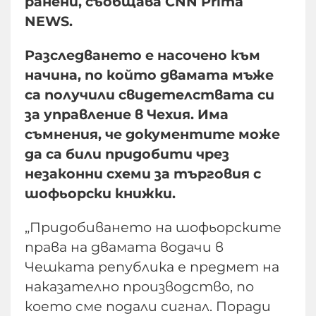
ранени, съобщава CNN Prima
NEWS.
Разследването е насочено към
начина, по който двамата мъже
са получили свидетелствата си
за управление в Чехия. Има
съмнения, че документите може
да са били придобити чрез
незаконни схеми за търговия с
шофьорски книжки.
„Придобиването на шофьорските
права на двамата водачи в
Чешката република е предмет на
наказателно производство, по
което сме подали сигнал. Поради