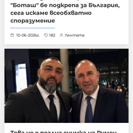
"Боташ" бе подкрепа за България,
сега искаме всеобхватно
споразумение
10-06-2026г.
182
Лентата
Това не е реална снимка на Румен