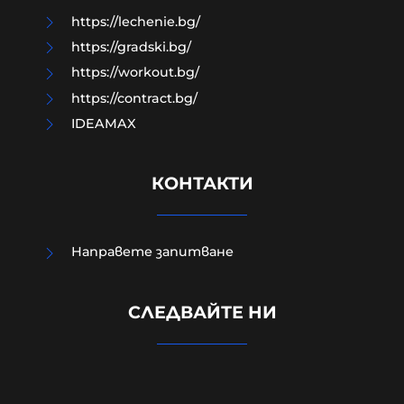
https://lechenie.bg/
https://gradski.bg/
https://workout.bg/
https://contract.bg/
IDEAMAX
КОНТАКТИ
Направете запитване
Външно министерство привика
СЛЕДВАЙТЕ НИ
украинската посланичка заради
падналия дрон
08-08-2026г.
288
Лентата