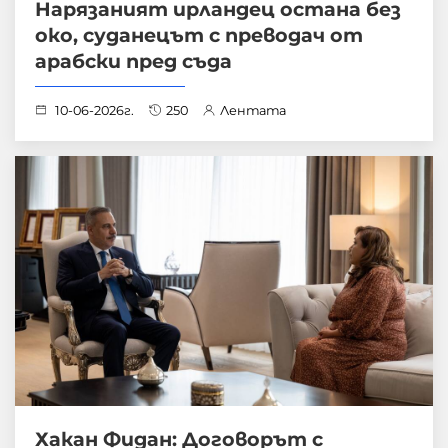
Нарязаният ирландец остана без
око, суданецът с преводач от
арабски пред съда
10-06-2026г.
250
Лентата
Хакан Фидан: Договорът с