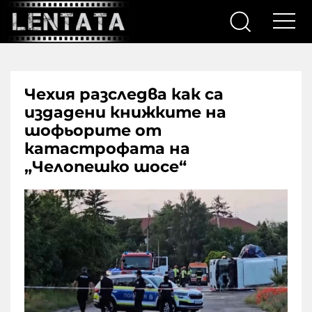
Чехия разследва как са
издадени книжките на
шофьорите от
катастрофата на
„Челопешко шосе“