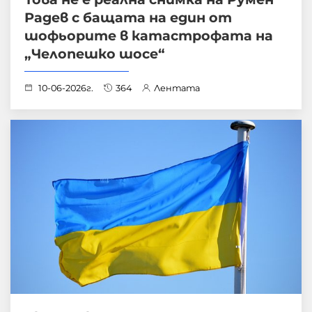
Радев с бащата на един от
шофьорите в катастрофата на
„Челопешко шосе“
10-06-2026г.
364
Лентата