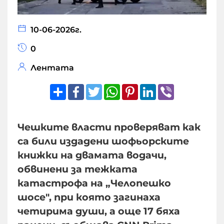
10-06-2026г.
0
Лентата
Share
Facebook
Twitter
WhatsApp
Pinterest
LinkedIn
Viber
Чешките власти проверяват как
са били издадени шофьорските
книжки на двамата водачи,
обвинени за тежката
катастрофа на „Челопешко
шосе", при която загинаха
четирима души, а още 17 бяха