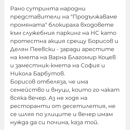
Рано сутринта народни
представители на "Продължаваме
промяната" блокираха входовете
към служебния паркинг на НС като
протестна акция срещу Борисов и
Делян Пеевски - заради арестите
на кмета на Варна Благомир Коцев
и заместник-кмета на София и
Никола Барбутов.
Борисов отбеляза, че има
семейство и внуци, които го чакат
всяка вечер. Аз не ходя на
ресторанти от десетилетия, не
се шляя по улиците и вечер имам
нужда да си почина, каза той.