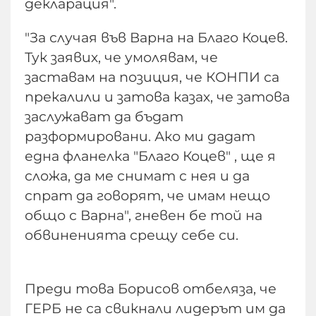
декларация".
"За случая във Варна на Благо Коцев.
Тук заявих, че умолявам, че
заставам на позиция, че КОНПИ са
прекалили и затова казах, че затова
заслужават да бъдат
разформировани. Ако ми дадат
една фланелка "Благо Коцев" , ще я
сложа, да ме снимат с нея и да
спрат да говорят, че имам нещо
общо с Варна", гневен бе той на
обвиненията срещу себе си.
Преди това Борисов отбеляза, че
ГЕРБ не са свикнали лидерът им да