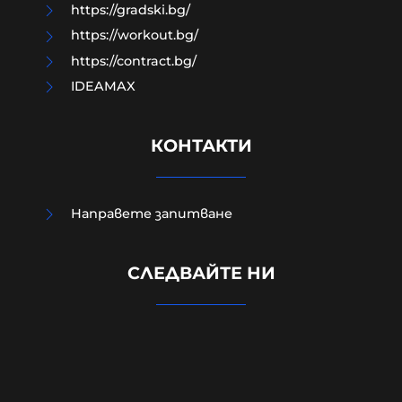
https://gradski.bg/
https://workout.bg/
https://contract.bg/
IDEAMAX
КОНТАКТИ
Направете запитване
Външно министерство привика
СЛЕДВАЙТЕ НИ
украинската посланичка заради
падналия дрон
08-08-2026г.
287
Лентата