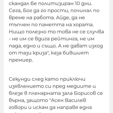
скандал бе политизиран 10 дни.
Сега, Бог да го прости, починал по
време на работа. Айде, да не
тъпчем по паметта на хората.
Нищо полезно то това не се случва
- не им се вдига рейтинга, не им
пада, едно и също. А не дават изход
от тази криза", каза бившият
премиер.
Секунди след като приключи
изявлението си пред медиите и
влезе в пленарната зала Борисов се
върна, защото "Асен Василев
говори и искам да направя една