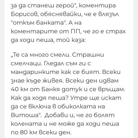
за да станеш герой", коментира
Борисов, обяснявайки, че е влязъл
"откъм банката". А на
коментарите от ПП, че го е страх
да ходи пеша, той каза:
„Те са много смели. Страшни
смелчаци. Гледал съм ги с
мандаринките как се бият. Всеки
знае къде живея. Всеки ден идвам
40 км от Банкя дотук и се връщам.
Как да ходя пеша? Утре ще искат
да се включа в обиколката на
Витоша". Добави и, че го болят
колената и не може да ходи пеша
по 80 км всеки ден.