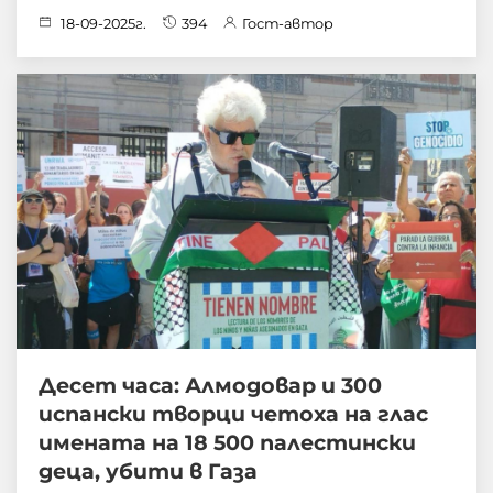
18-09-2025г.
394
Гост-автор
Десет часа: Алмодовар и 300
испански творци четоха на глас
имената на 18 500 палестински
деца, убити в Газа