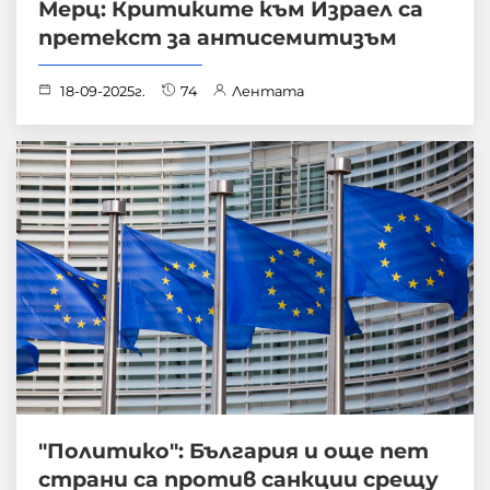
Мерц: Критиките към Израел са
претекст за антисемитизъм
18-09-2025г.
74
Лентата
"Политико": България и още пет
страни са против санкции срещу