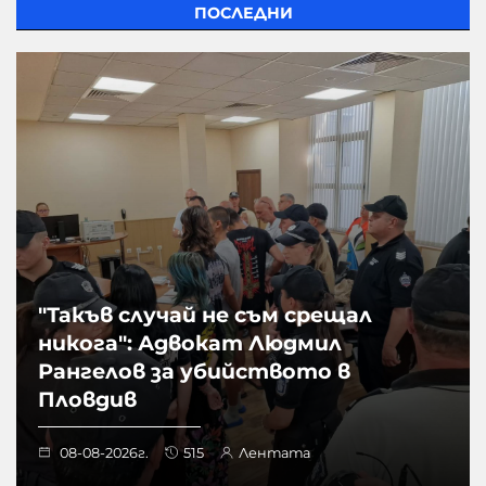
ПОСЛЕДНИ
"Такъв случай не съм срещал
никога": Адвокат Людмил
Рангелов за убийството в
Пловдив
08-08-2026г.
515
Лентата