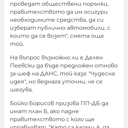
проведат обществени поръчки,
правителството да им осигури
необходимите средства, да си
изберат публично автомобили, с
които да се возят", смята още
той.
На въпрос възможно ли е Делян
Пеевски да бъде предложен отново
за шеф на ДАНС, той каза: "Чудесна
идея", но веднага уточни, че се
шегува.
Бойко Борисов призова ПП-ДБ да
имат план Б, ако падне
правителството с кого ще
управляват. "Като са казали А, да