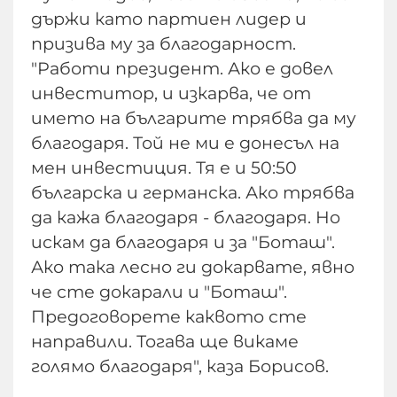
държи като партиен лидер и
призива му за благодарност.
"Работи президент. Ако е довел
инвеститор, и изкарва, че от
името на българите трябва да му
благодаря. Той не ми е донесъл на
мен инвестиция. Тя е и 50:50
българска и германска. Ако трябва
да кажа благодаря - благодаря. Но
искам да благодаря и за "Боташ".
Ако така лесно ги докарвате, явно
че сте докарали и "Боташ".
Предоговорете каквото сте
направили. Тогава ще викаме
голямо благодаря", каза Борисов.