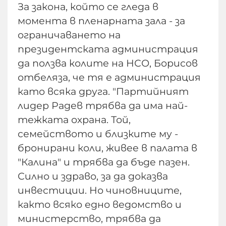
За закона, който се гледа в
момента в пленарната зала - за
ограничаването на
президентската администрация
да ползва колите на НСО, Борисов
отбеляза, че тя е администрация
като всяка друга. "Партийният
лидер Радев трябва да има най-
тежката охрана. Той,
семейството и близките му -
бронирани коли, живее в палата в
"Калина" и трябва да бъде пазен.
Силно и здраво, за да доказва
инвестиции. Но чиновниците,
както всяко едно ведомство и
министерство, трябва да