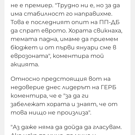
не е премиер. "Трудно ни е, но за да
има стабилност го направихме.
Това е последният опит на ПП-ДБ
да спрат еврото. Хората свикнаха,
темата падна, имаме да приемем
бюджет и от първи януари сме в
еврозоната", коментира той
акцията.
Относно предстоящия вот на
недоверие днес лидерът на ГЕРБ
коментира, че е "за да ги
забележат хората и знаят, че от
това нищо не произлиза".
"Аз даже няма да дойда да гласувам.