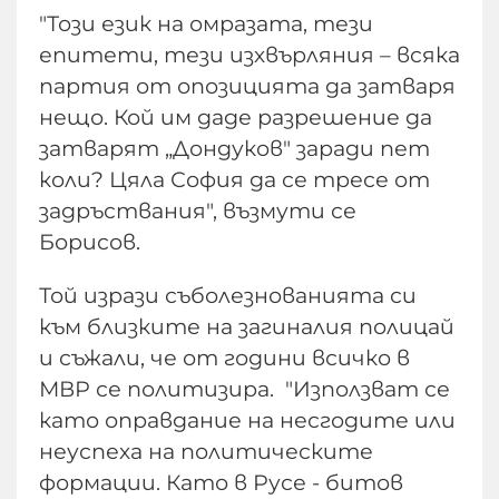
"Този език на омразата, тези
епитети, тези изхвърляния – всяка
партия от опозицията да затваря
нещо. Кой им даде разрешение да
затварят „Дондуков" заради пет
коли? Цяла София да се тресе от
задръствания", възмути се
Борисов.
Той изрази съболезнованията си
към близките на загиналия полицай
и съжали, че от години всичко в
МВР се политизира. "Използват се
като оправдание на несгодите или
неуспеха на политическите
формации. Като в Русе - битов