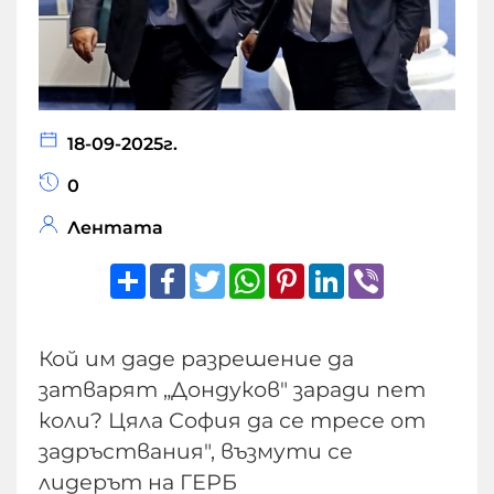
18-09-2025г.
0
Лентата
Share
Facebook
Twitter
WhatsApp
Pinterest
LinkedIn
Viber
Кой им даде разрешение да
затварят „Дондуков" заради пет
коли? Цяла София да се тресе от
задръствания", възмути се
лидерът на ГЕРБ