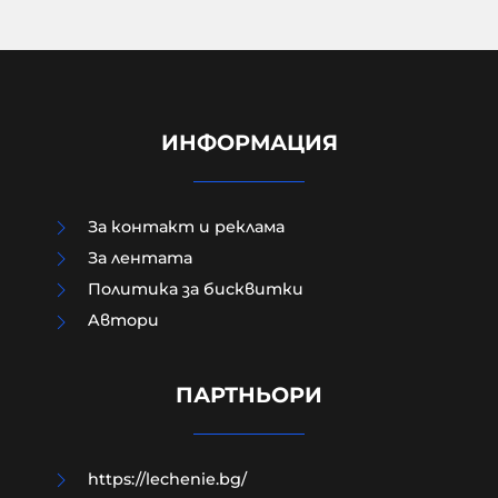
ИНФОРМАЦИЯ
За контакт и реклама
За лентата
Политика за бисквитки
Aвтори
Как да загубим изборите в пет
прости стъпки?
ПАРТНЬОРИ
08-08-2026г.
189
Гост-автор
https://lechenie.bg/