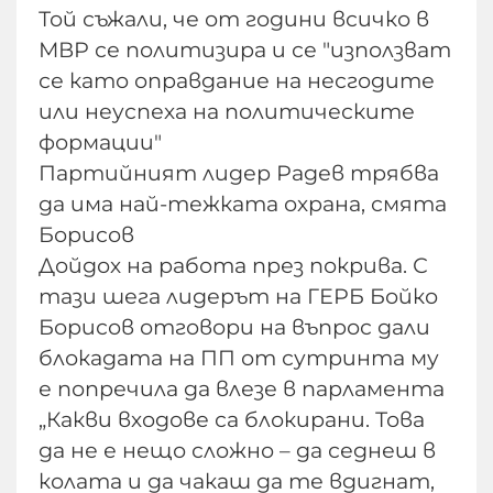
Той съжали, че от години всичко в
МВР се политизира и се "използват
се като оправдание на несгодите
или неуспеха на политическите
формации"
Партийният лидер Радев трябва
да има най-тежката охрана, смята
Борисов
Дойдох на работа през покрива. С
тази шега лидерът на ГЕРБ Бойко
Борисов отговори на въпрос дали
блокадата на ПП от сутринта му
е попречила да влезе в парламента
„Какви входове са блокирани. Това
да не е нещо сложно – да седнеш в
колата и да чакаш да те вдигнат,