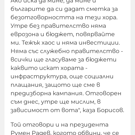
Ако иска да мине, да мине и
българите да си дадат сметка за
безотговорността на тези хора.
Утре без правителство няма
еврозона и бюджет, повярвайте
ми. Тежък хаос и няма инвестиции.
Няма със служебно правителство -
всички ще гласуваме за бюджети
каквито искат хората -
инфраструктура, още социални
плащания, защото ще сме в
предизборна кампания. Отговорен
съм днес, утре ще мислим, в
зависимост от вота", каза Борисов.
Той отговори и на президента
Румен Радев, когото обвини, че се