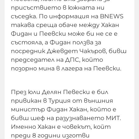
присъствието в южната ни
съседка. По информация на BNEWS
такава среща обаче между Хакан
Фидан и Пеевски може би не се е
състояла, а Фидан ползва за
посредник Джевдет Чакъров, бивш
председател на ДПС, който
позорно мина в лагера на Пеевски.
През юли Делян Певески е бил
привикан в Турция от външния
министър Фидан Хакан, който е
бивш шеф на разузнаването МИТ.
Именно Хакан е човекът, койт
преди 8 години изготви