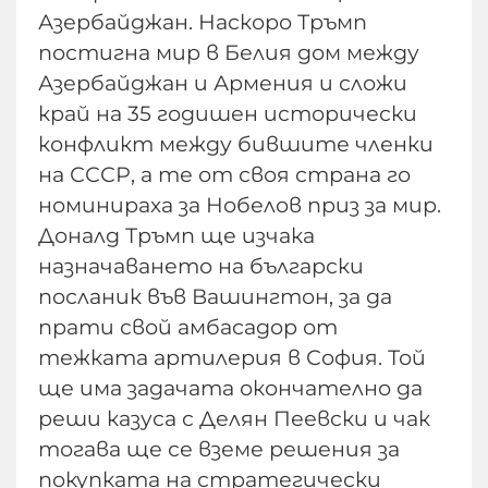
Азербайджан. Наскоро Тръмп
постигна мир в Белия дом между
Азербайджан и Армения и сложи
край на 35 годишен исторически
конфликт между бившите членки
на СССР, а те от своя страна го
номинираха за Нобелов приз за мир.
Доналд Тръмп ще изчака
назначаването на български
посланик във Вашингтон, за да
прати свой амбасадор от
тежката артилерия в София. Той
ще има задачата окончателно да
реши казуса с Делян Пеевски и чак
тогава ще се вземе решения за
покупката на стратегически