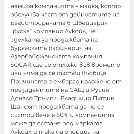
намира компанията – майка, която
обслужва част от дейностите на
регистрираната в Швейцария
“руска” компания Лукойл, че
сделката за продажбата на
бургаската рафинерия на
Азербайджанската компания
SOCAR ще се отложи във времето
или няма да се състои въобще.
Причината е ембарго наложено от
президентите на САЩ и Русия
Доналд Тръмп и Владимир Путин.
Шансът продажбата да не се
състои вече е 50% и компанията
може да остане под марката
Лукойл и така да оперира на