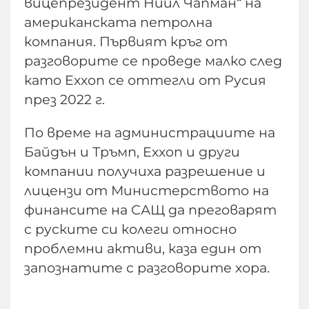
вицепрезидент Нийл Чапман“ на
американската петролна
компания. Първият кръг от
разговорите се проведе малко след
като Exxon се оттегли от Русия
през 2022 г.
По време на администрациите на
Байдън и Тръмп, Exxon и други
компании получиха разрешение и
лицензи от Министерството на
финансите на САЩ да преговарят
с руските си колеги относно
проблемни активи, каза един от
запознатите с разговорите хора.