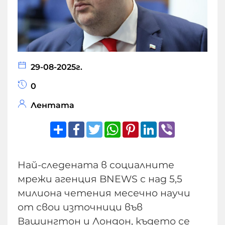
29-08-2025г.
0
Лентата
Share
Facebook
Twitter
WhatsApp
Pinterest
LinkedIn
Viber
Най-следената в социалните
мрежи агенция BNEWS с над 5,5
милиона четения месечно научи
от свои източници във
Вашингтон и Лондон, където се