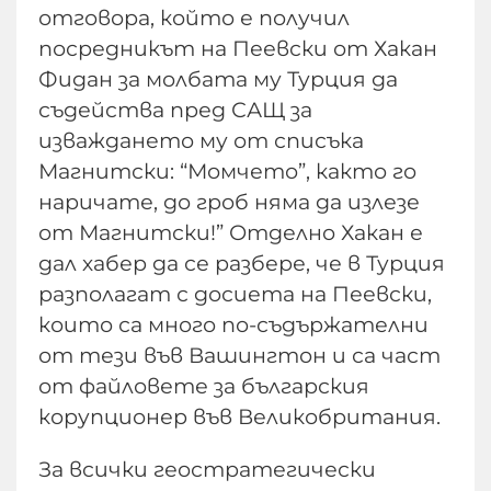
отговора, който е получил
посредникът на Пеевски от Хакан
Фидан за молбата му Турция да
съдейства пред САЩ за
изваждането му от списъка
Магнитски: “Момчето”, както го
наричате, до гроб няма да излезе
от Магнитски!” Отделно Хакан е
дал хабер да се разбере, че в Турция
разполагат с досиета на Пеевски,
които са много по-съдържателни
от тези във Вашингтон и са част
от файловете за българския
корупционер във Великобритания.
За всички геостратегически