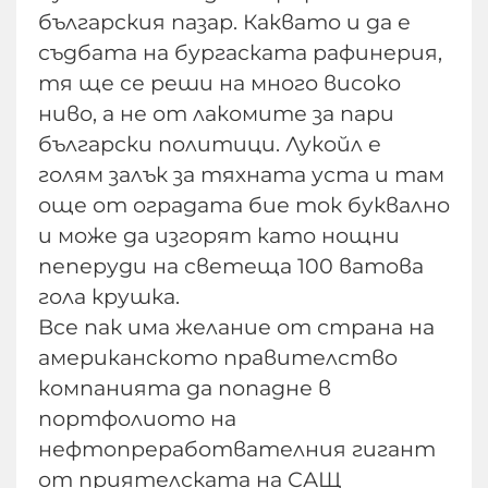
българския пазар. Каквато и да е
съдбата на бургаската рафинерия,
тя ще се реши на много високо
ниво, а не от лакомите за пари
български политици. Лукойл е
голям залък за тяхната уста и там
още от оградата бие ток буквално
и може да изгорят като нощни
пеперуди на светеща 100 ватова
гола крушка.
Все пак има желание от страна на
американското правителство
компанията да попадне в
портфолиото на
нефтопреработвателния гигант
от приятелската на САЩ