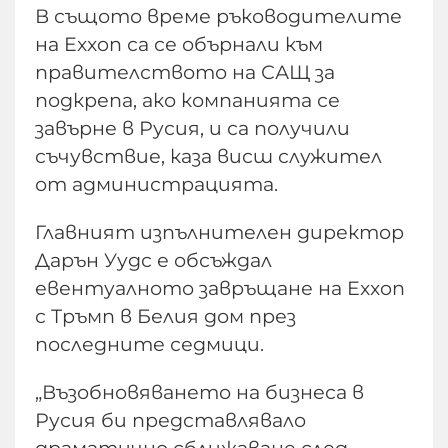
В същото време ръководителите
на Exxon са се обърнали към
правителството на САЩ за
подкрепа, ако компанията се
завърне в Русия, и са получили
съчувствие, каза висш служител
от администрацията.
Главният изпълнителен директор
Дарън Уудс е обсъждал
евентуалното завръщане на Exxon
с Тръмп в Белия дом през
последните седмици.
„Възобновяването на бизнеса в
Русия би представлявало
драматично сближаване след