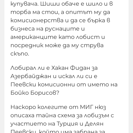
купувача. Шиши обаче е шило и в
торба ма стои, а опитът му да
комисионерства и да се бърка в
бизнеса на руснаците и
американците като лобист и
посредник може да му струва
скъпо.
Лобирал ли е Хакан Фидан за
Азербайджан и искал ли си е
Пеевски комисионни от името на
Бойко Борисов?
Наскоро колегите от МИГ нюз
описаха тайна схема за лобизъм с
участието на Турция и Делян
Пеевски, който има забрана за