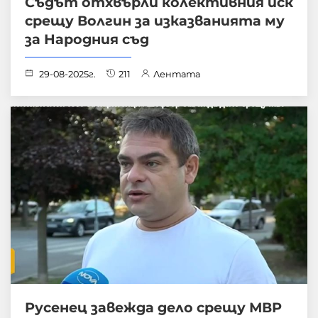
Съдът отхвърли колективния иск
срещу Волгин за изказванията му
за Народния съд
29-08-2025г.
211
Лентата
Русенец завежда дело срещу МВР