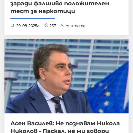
заради фалшиво положителен
тест за наркотици
29-08-2025г.
237
Лентата
Асен Василев: Не познавам Никола
Николов - Паскал, не ми говори