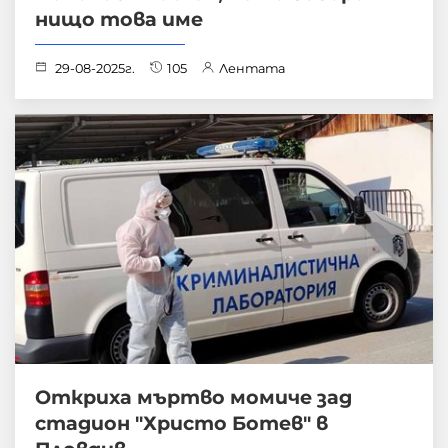
нищо това име
29-08-2025г.
105
Лентата
Откриха мъртво момиче зад
стадион "Христо Ботев" в