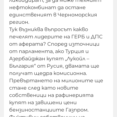
нефтокомбинат да остане
единственият в Черноморския
регион.
Тук възниква въпросът какво
печелят лидерите на ГЕРБ и ДПС
от аферата? Според източници
от парламента, ако Турция и
Азербайджан купят „Лукойл –
България“ от Русия, двамата ще
получат щедра комисионна.
Превъртането на милионите ще
стане след като новите
собственици на рафинерията
купят на завишени цени
бензиностанциите Газпром.
Фиктивни собственици на