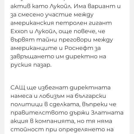
актив като Лукойл. Има вариант и
за смесено участие между
американския петролен гигант
Exxon и Лукойл, още повече, че
вървят тайни преговори между
американците и Роснефт за
завръщането им директно на
руския пазар.
САЩ ще избегнат директната
намеса и лобизъм на български
политици в сделката, въпреки че
правителството държи Златната
акция в компанията, но тя няма
стойност при определянето на