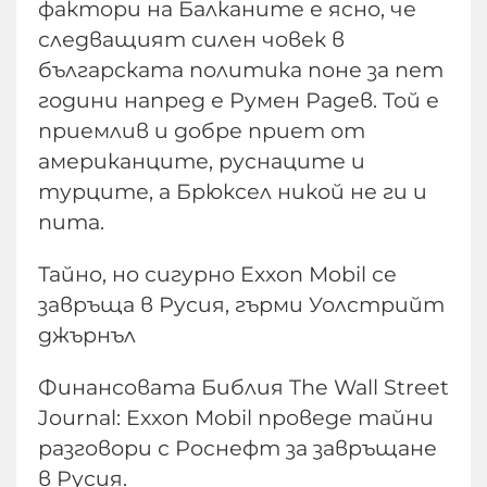
фактори на Балканите е ясно, че
следващият силен човек в
българската политика поне за пет
години напред е Румен Радев. Той е
приемлив и добре приет от
американците, руснаците и
турците, а Брюксел никой не ги и
пита.
Тайно, но сигурно Exxon Mobil се
завръща в Русия, гърми Уолстрийт
джърнъл
Финансовата Библия The Wall Street
Journal: Exxon Mobil проведе тайни
разговори с Роснефт за завръщане
в Русия.