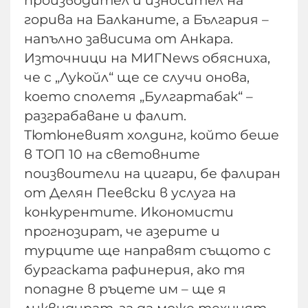
горива на Балканите, а България –
напълно зависима от Анкара.
Източници на МИГNews обясниха,
че с „Лукойл“ ще се случи онова,
което сполетя „Булгартабак“ –
разграбаване и фалит.
Тютюневият холдинг, който беше
в ТОП 10 на световните
поизвоители на цигари, бе фалиран
от Делян Пеевски в услуга на
конкурентите. Икономисти
прогнозират, че азерите и
турците ще направят същото с
бургаската рафинерия, ако тя
попадне в ръцете им – ще я
ликвидират, за да може техният