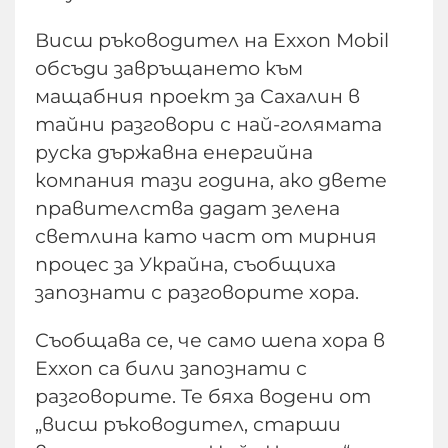
Висш ръководител на Exxon Mobil
обсъди завръщането към
мащабния проект за Сахалин в
тайни разговори с най-голямата
руска държавна енергийна
компания тази година, ако двете
правителства дадат зелена
светлина като част от мирния
процес за Украйна, съобщиха
запознати с разговорите хора.
Съобщава се, че само шепа хора в
Exxon са били запознати с
разговорите. Те бяха водени от
„висш ръководител, старши