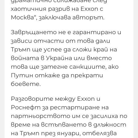
хаотичния разрив на Exxon с
Москва“, заключава авторът.
Завръщането не е гарантирано и
зависи отчасти от това дали
Тръмп ще успее да сложи край на
войната в Украйна или вместо
това ще затегне санкциите, ако
Путин откаже да прекрати
боевете.
Разговорите между Exxon и
Роснефт за рестартиране на
партньорството им се засилиха по
време на встъпването в длъжност
на Тръмп през януари, отбелязва