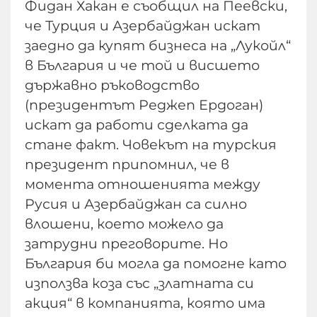
Фидан Хакан е съобщил на Пеевски,
че Турция и Азербайджан искат
заедно да купят бизнеса на „Лукойл“
в България и че той и висшето
държавно ръководство
(президентът Реджеп Ердоган)
искат да работи сделката да
стане факт. Човекът на турския
президент припомнил, че в
момента отношенията между
Русия и Азербайджан са силно
влошени, което можело да
затрудни преговорите. Но
България би могла да помогне като
използва коза със „златната си
акция“ в компанията, която има