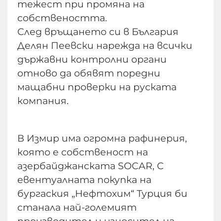
тежест при промяна на
собствеността.
След връщането си в България
Делян Пеевски нарежда на всички
държавни контролни органи
отново да обявят поредни
мащабни проверки на руската
компания.
В Измир има огромна рафинерия,
която е собственост на
азербайджанската SOCAR, С
евентуалната покупка на
бургаския „Нефтохим“ Турция би
станала най-големият
производител и износител на