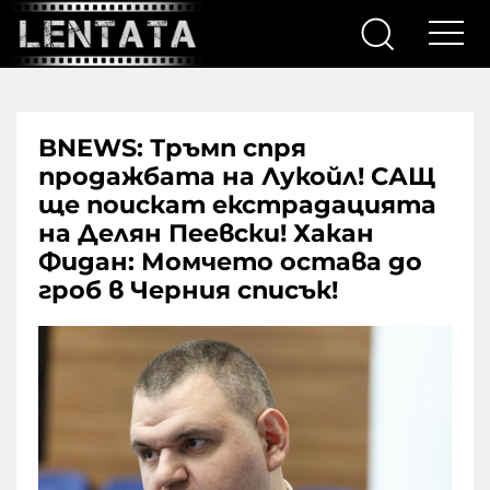
BNEWS: Тръмп спря
продажбата на Лукойл! САЩ
ще поискат екстрадацията
на Делян Пеевски! Хакан
Фидан: Момчето остава до
гроб в Черния списък!