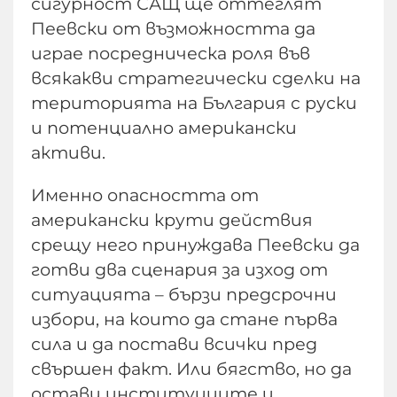
сигурност САЩ ще оттеглят
Пеевски от възможността да
играе посредническа роля във
всякакви стратегически сделки на
територията на България с руски
и потенциално американски
активи.
Именно опасността от
американски крути действия
срещу него принуждава Пеевски да
готви два сценария за изход от
ситуацията – бързи предсрочни
избори, на които да стане първа
сила и да постави всички пред
свършен факт. Или бягство, но да
остави институциите и