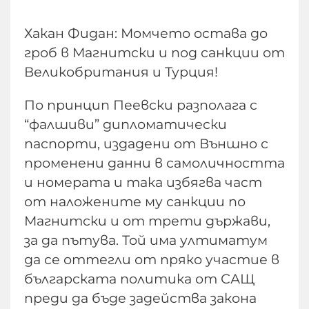
Хакан Фидан: Момчето остава до
гроб в Магнитски и под санкции от
Великобритания и Турция!
По принцип Пеевски разполага с
“фалшиви” дипломатически
паспорти, издадени от Външно с
променени данни в самоличността
и номерата и така избягва част
от наложените му санкции по
Магнитски и от трети държави,
за да пътува. Той има ултиматум
да се оттегли от пряко участие в
българската политика от САЩ
преди да бъде задейства закона