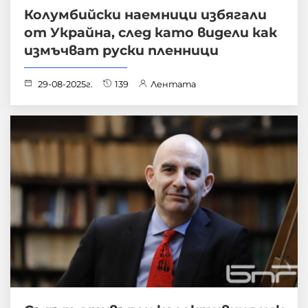
Колумбийски наемници избягали
от Украйна, след като видели как
измъчват руски пленници
29-08-2025г.
139
Лентата