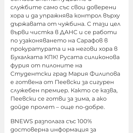
службите само със свои доверени
хора и да упражнява контрол върху
държавата от чужбина. С тази цел
върви чистка в ДАНС и се работи
по узаконяването на Сарафов в
прокуратурата и на негови хора в
Бухалката КПК! Русата силиконова
фурия от пилоните на
Студентски град Мария Филипова
е готвена от Пеевски за сигурен
служебен премиер. Както се казва,
Пеевски се готви за зима, а ако
дойде пролет – още по-добре.
BNEWS разполага със 100%
достоверна информация за