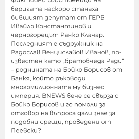
веригата наскоро станаха
бившият депутат от ГЕРБ
Ивайло Константинов и
черногорецът Ранко Клачар.
Последният е съдружник на
Радослав Венциславов Иванов, по-
известен като „братовчеда Ради“
– роднината на Бойко Борисов от
Банкя, който ръководи
многомилионната му бизнес
империя. BNEWS вече се свърза с
Бойко Борисов и го помоли за
отговор на въпроса дали знае за
подобни срещи, проведени от
Пеевски?