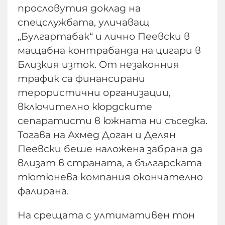
прословутия доклад на
спецслужбата, уличаващ
„Булгартабак“ и лично Пеевски в
мащабна контрабанда на цигари в
Близкия изток. От незаконния
трафик са финансирани
терористични организации,
включително кюрдските
сепаратисти в южната ни съседка.
Тогава на Ахмед Доган и Делян
Пеевски беше наложена забрана да
влизат в страната, а българската
тютюнева компания окончателно
фалирана.
На срещата с ултимативен тон