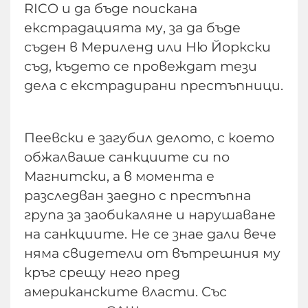
RICO и да бъде поискана
екстрадацията му, за да бъде
съден в Мериленд или Ню Йоркски
съд, където се провеждат тези
дела с екстрадирани престъпници.
Пеевски е загубил делото, с което
обжалваше санкциите си по
Магнитски, а в момента е
разследван заедно с престъпна
група за заобикаляне и нарушаване
на санкциите. Не се знае дали вече
няма свидетели от вътрешния му
кръг срещу него пред
американските власти. Със