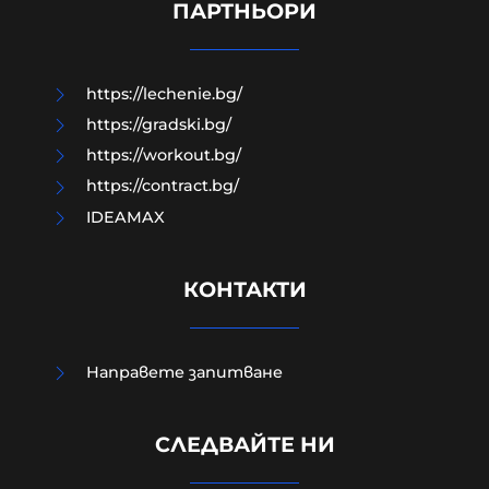
изказване Зеленски в Белград
ПАРТНЬОРИ
10-08-2026г.
521
Лентата
https://lechenie.bg/
https://gradski.bg/
https://workout.bg/
https://contract.bg/
IDEAMAX
КОНТАКТИ
Направете запитване
Министърът на вътрешните
СЛЕДВАЙТЕ НИ
работи с първи коментар за
жестокото убийство в Пловдив