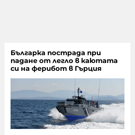
Българка пострада при
падане от легло в каютата
си на ферибот в Гърция