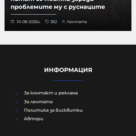
проблемите му с руснаците
10-08-2026г.
362
Лентата
ИНФОРМАЦИЯ
За контакт и реклама
За лентата
Политика за бисквитки
Aвтори
В Прищина свалиха украинското
знаме от сграда в центъра след