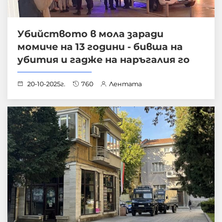
Убийството в мола заради
момиче на 13 години - бивша на
убития и гадже на наръгалия го
20-10-2025г.
760
Лентата