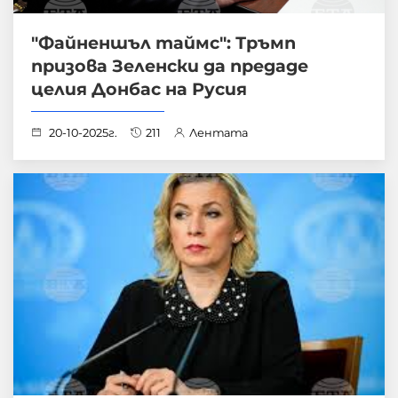
"Файненшъл таймс": Тръмп
призова Зеленски да предаде
целия Донбас на Русия
20-10-2025г.
211
Лентата