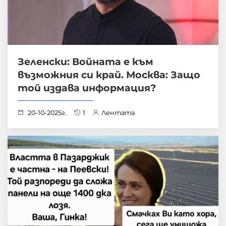
Зеленски: Войната е към
възможния си край. Москва: Защо
той издава информация?
20-10-2025г.
1
Лентата