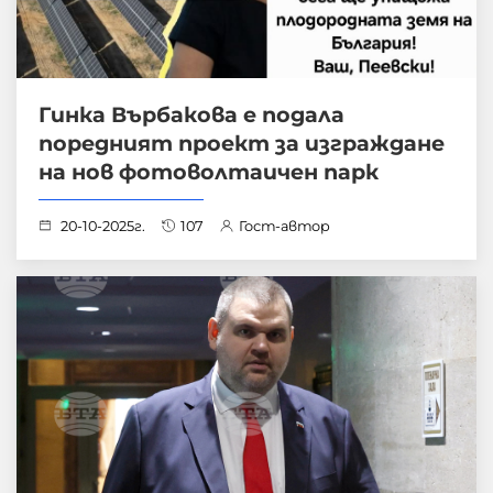
Гинка Върбакова е подала
поредният проект за изграждане
на нов фотоволтаичен парк
20-10-2025г.
107
Гост-автор