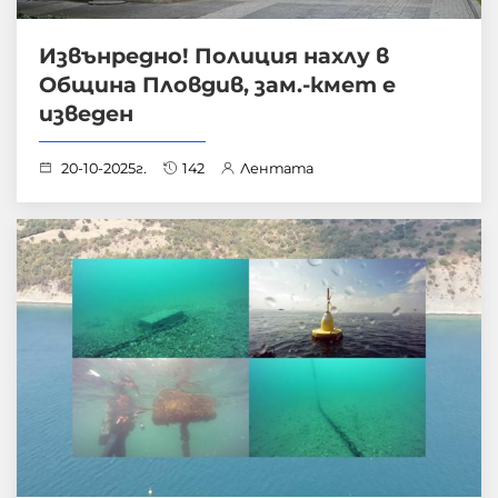
Извънредно! Полиция нахлу в
Община Пловдив, зам.-кмет е
изведен
20-10-2025г.
142
Лентата