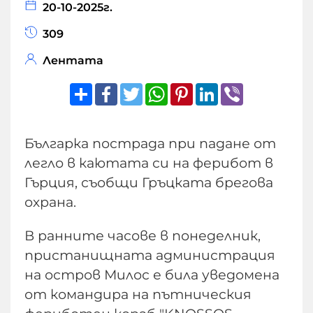
20-10-2025г.
309
Лентата
Share
Facebook
Twitter
WhatsApp
Pinterest
LinkedIn
Viber
Българка пострада при падане от
легло в каютата си на ферибот в
Гърция, съобщи Гръцката брегова
охрана.
В ранните часове в понеделник,
пристанищната администрация
на остров Милос е била уведомена
от командира на пътническия