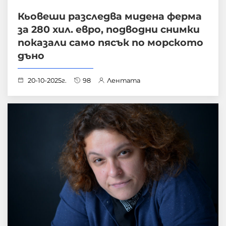
Кьовеши разследва мидена ферма
за 280 хил. евро, подводни снимки
показали само пясък по морското
дъно
20-10-2025г.
98
Лентата