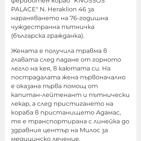
фериботен кораб "KNOSSOS
PALACE" N. Heraklion 46 за
нараняването на 76-годишна
чуждестранна пътничка
(българска гражданка).
Жената е получила травма в
главата след падане от горното
легло на кея, в каютата си. На
пострадалата жена първоначално
е оказана първа помощ от
капитан-лейтенант и пътнически
лекар, а след пристигането на
кораба в пристанището Адамас,
тя е транспортирана с линейка до
здравния център на Милос за
медицинско лечение.