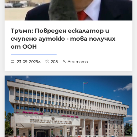
Тръмп: Повреден ескалатор и
счупено аутокю - това получих
от ООН
23-09-2025г.
208
Лентата