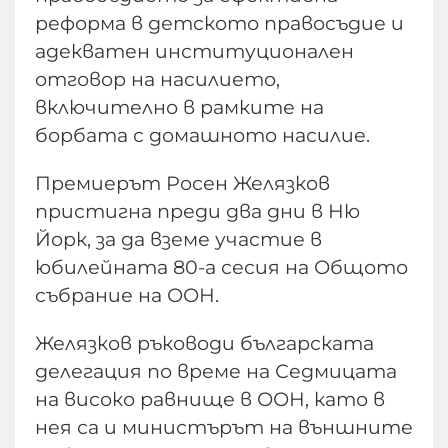
реформа в детското правосъдие и
адекватен институционален
отговор на насилието,
включително в рамките на
борбата с домашното насилие.
Премиерът Росен Желязков
пристигна преди два дни в Ню
Йорк, за да вземе участие в
юбилейната 80-а сесия на Общото
събрание на ООН.
Желязков ръководи българската
делегация по време на Седмицата
на високо равнище в ООН, като в
нея са и министърът на външните