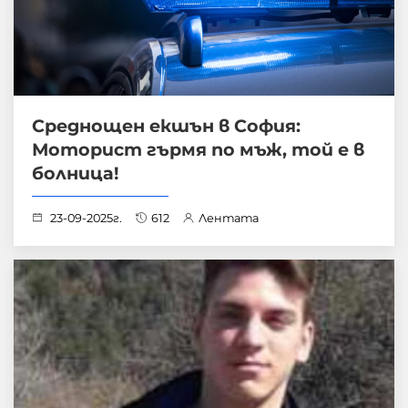
Среднощен екшън в София:
Моторист гърмя по мъж, той е в
болница!
23-09-2025г.
612
Лентата