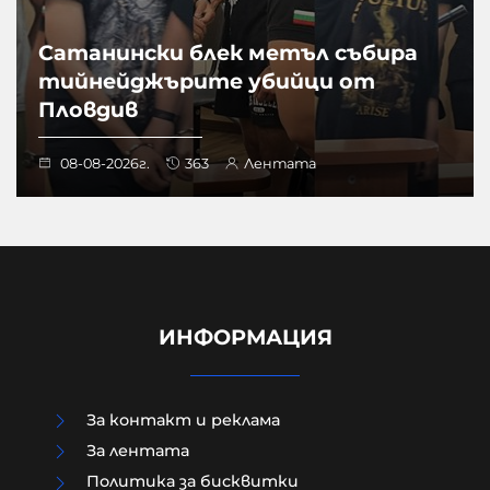
Сатанински блек метъл събира
тийнейджърите убийци от
Пловдив
08-08-2026г.
363
Лентата
ИНФОРМАЦИЯ
За контакт и реклама
За лентата
Политика за бисквитки