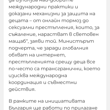
международни практики и
доказани механизми за защита на
децата – от онлайн тормоз до
сексуални престъпления, които, за
съжаление, нарастват в световен
мащаб“, заяви той. Министърът
подчерта, че заради глобалния
обхват на интернет,
престъпленията срещу деца все
по-често са трансгранични, което
изисква международна
координация и съвместни
действия.
В рамките на инициативата
България ще работи по прилагане