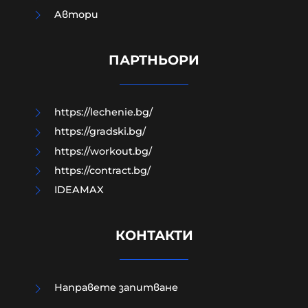
Зеленски в Белград: Получаваме
Aвтори
недостатъчно ракети за
"Пейтриът", Израел не ни дава
системи за ПВО
ПАРТНЬОРИ
08-08-2026г.
45
Лентата
https://lechenie.bg/
https://gradski.bg/
https://workout.bg/
https://contract.bg/
IDEAMAX
КОНТАКТИ
Направете запитване