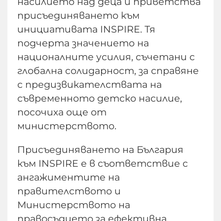
насилието над деца и приветства
присъединяването към
инициативата INSPIRE. Тя
подчерта значението на
националните усилия, съчетани с
глобална солидарност, за справяне
с предизвикателствата на
съвременното детско насилие,
посочиха още от
министерството.
Присъединяването на България
към INSPIRE е в съответствие с
ангажиментите на
правителството и
Министерството на
правосъдието за ефективна