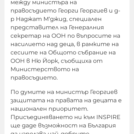
между министъра на
правосъдието Георги Георгиев и д-
р Наджат М‘джид, специален
представител на Генералния
секретар на ООН по въпросите на
насилието над деца, в рамките на
сесиите на Общото събрание на
ООН в Ню Йорк, съобщиха от
Министерството на
правосъдието.
По думите на министър Георгиев
защитата на правата на децата е
национален приоритет.
Присъединяването ни към INSPIRE
ще даде възможност на България
да използва най-добрите