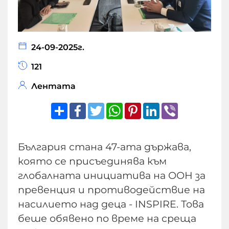
24-09-2025г.
121
Лентата
Share
Facebook
Twitter
WhatsApp
Pinterest
LinkedIn
Viber
България стана 47-ата държава,
която се присъединява към
глобалната инициатива на ООН за
превенция и противодействие на
насилието над деца - INSPIRE. Това
беше обявено по време на среща