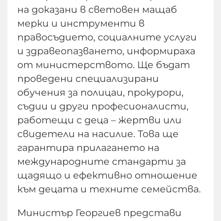
на доказани в световен мащаб
мерки и инструменти в
правосъдието, социалните услуги
и здравеопазването, информираха
от министерството. Ще бъдат
проведени специализирани
обучения за полицаи, прокурори,
съдии и други професионалисти,
работещи с деца – жертви или
свидетели на насилие. Това ще
гарантира прилагането на
международните стандарти за
щадящо и ефективно отношение
към децата и техните семейства.
Министър Георгиев представи