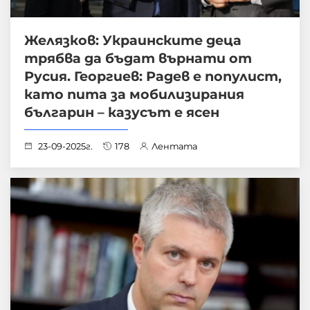
Желязков: Украинските деца
трябва да бъдат върнати от
Русия. Георгиев: Радев е популист,
като пита за мобилизирания
българин – казусът е ясен
23-09-2025г.
178
Лентата