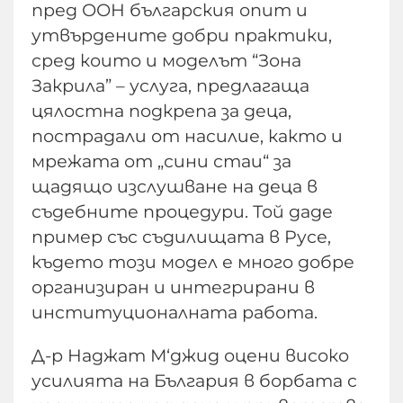
пред ООН българския опит и
утвърдените добри практики,
сред които и моделът “Зона
Закрила” – услуга, предлагаща
цялостна подкрепа за деца,
пострадали от насилие, както и
мрежата от „сини стаи“ за
щадящо изслушване на деца в
съдебните процедури. Той даде
пример със съдилищата в Русе,
където този модел е много добре
организиран и интегрирани в
институционалната работа.
Д-р Наджат М‘джид оцени високо
усилията на България в борбата с