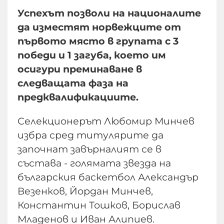
Успехът позволи на националите
да изместят норвежците от
първото място в групата с 3
победи и 1 загуба, което им
осигури преминаване в
следващата фаза на
предквалификациите.
Селекционерът Любомир Минчев
избра сред титулярите да
започнат завърналият се в
състава - голямата звезда на
българския баскетбол Александър
Везенков, Йордан Минчев,
Константин Тошков, Борислав
Младенов и Иван Алипиев.