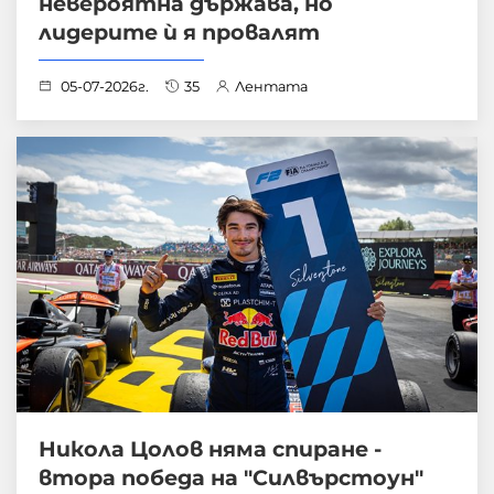
невероятна държава, но
лидерите ѝ я провалят
05-07-2026г.
35
Лентата
Никола Цолов няма спиране -
втора победа на "Силвърстоун"