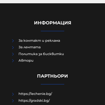
ИНФОРМАЦИЯ
За контакт и реклама
За лентата
Политика за бисквитки
Aвтори
Как да загубим изборите в пет
прости стъпки?
ПАРТНЬОРИ
08-08-2026г.
179
Гост-автор
https://lechenie.bg/
https://gradski.bg/