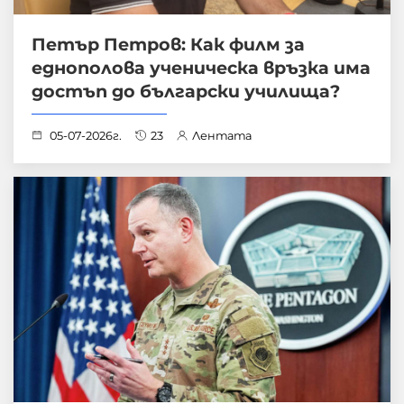
Петър Петров: Как филм за
еднополова ученическа връзка има
достъп до български училища?
05-07-2026г.
23
Лентата