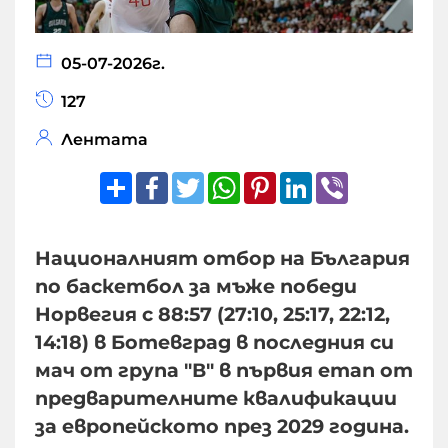
05-07-2026г.
127
Лентата
Share
Facebook
Twitter
WhatsApp
Pinterest
LinkedIn
Viber
Националният отбор на България
по баскетбол за мъже победи
Норвегия с 88:57 (27:10, 25:17, 22:12,
14:18) в Ботевград в последния си
мач от група "В" в първия етап от
предварителните квалификации
за европейското през 2029 година.