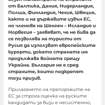
от Балтика, Дания, Нидерландия,
Полша, Финландия, Чехия, Швеция,
както и на държавите извън ЕС,
но членове на Шенген – Исландия и
Норвегия – заявяват, че не бива да
се позволява на туристи от
Русия да използват европейските
курорти, докато страната им
продължава войната срещу
Украйна. България не е сред
страните, които подкрепят
този призив.
Прилагането на препоръките на
ЕС за строга оценка на руските
кандидати за визи е несистемно,