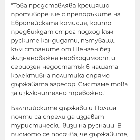
"Това представлява крещящо
противоречие с препоръките на
Европейската комисия, които
предвиждат строг подход към
руските кандидати, пътуващи
към страните от Шенген без
жизненоважна необходимост, и
сериозен недостатък в нашата
колективна политика спрямо
държавата агресор. Смятаме това
за изключително тревожно."
Балтийските държави и Полша
почти са спрели да издават
туристически визи на руснаци. В
писмото се посочва, че държавите,