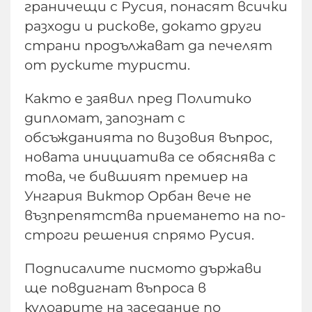
граничещи с Русия, понасят всички
разходи и рискове, докато други
страни продължават да печелят
от руските туристи.
Както е заявил пред Политико
дипломат, запознат с
обсъжданията по визовия въпрос,
новата инициатива се обяснява с
това, че бившият премиер на
Унгария Виктор Орбан вече не
възпрепятства приемането на по-
строги решения спрямо Русия.
Подписалите писмото държави
ще повдигнат въпроса в
кулоарите на заседание по