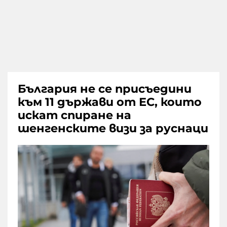
България не се присъедини
към 11 държави от ЕС, които
искат спиране на
шенгенските визи за руснаци