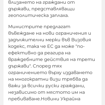
влизането на граждани от
държави, представляващи
геополитическа заплаха.
Министрите предлагат
въвеждане на нови ограничения и
задължителни мерки във Визовия
кодекс, така че ЕС да може "по-
ефективно да реагира на
враждебните действия на трети
държави". Според тях
ограничението върху издаването
на многократни визи трябва да
важи за всички руски граждани,
независимо от мястото им на
пребиваване.Новини Украйна