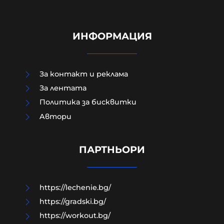
ИНФОРМАЦИЯ
За контакт и реклама
За лентата
Политика за бисквитки
Aвтори
Чудо в „Пирогов“: 15-годишният
борец, останал парализиран,
отново ходи
ПАРТНЬОРИ
06-08-2026г.
56
Лентата
https://lechenie.bg/
https://gradski.bg/
https://workout.bg/