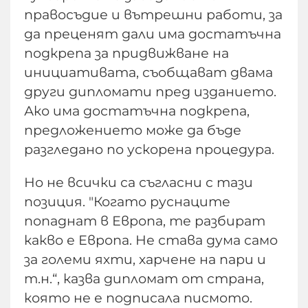
правосъдие и вътрешни работи, за
да преценят дали има достатъчна
подкрепа за придвижване на
инициативата, съобщават двама
други дипломати пред изданието.
Ако има достатъчна подкрепа,
предложението може да бъде
разгледано по ускорена процедура.
Но не всички са съгласни с тази
позиция. "Когато руснаците
попаднат в Европа, те разбират
какво е Европа. Не става дума само
за големи яхти, харчене на пари и
т.н.“, казва дипломат от страна,
която не е подписала писмото.