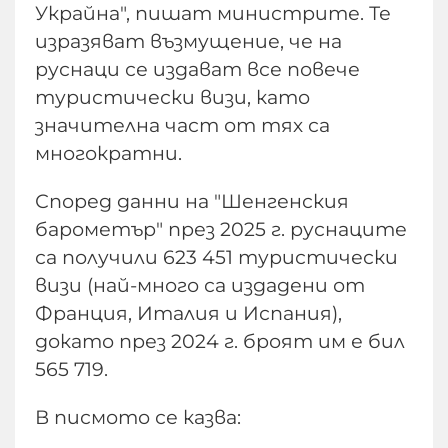
Украйна", пишат министрите. Те
изразяват възмущение, че на
руснаци се издават все повече
туристически визи, като
значителна част от тях са
многократни.
Според данни на "Шенгенския
барометър" през 2025 г. руснаците
са получили 623 451 туристически
визи (най-много са издадени от
Франция, Италия и Испания),
докато през 2024 г. броят им е бил
565 719.
В писмото се казва: