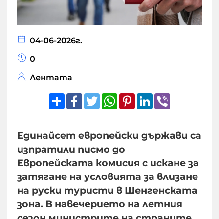
04-06-2026г.
0
Лентата
Share
Facebook
Twitter
WhatsApp
Pinterest
LinkedIn
Viber
Единайсет европейски държави са
изпратили писмо до
Европейската комисия с искане за
затягане на условията за влизане
на руски туристи в Шенгенската
зона. В навечерието на летния
сезон министрите на страните