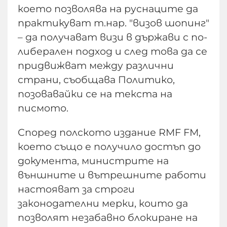
което позволява на руснаците да
практикуват т.нар. "визов шопинг"
– да получават визи в държави с по-
либерален подход и след това да се
придвижват между различни
страни, съобщава Политико,
позовавайки се на текста на
писмото.
Според полското издание RMF FM,
което също е получило достъп до
документа, министрите на
външните и вътрешните работи
настояват за строги
законодателни мерки, които да
позволят незабавно блокиране на