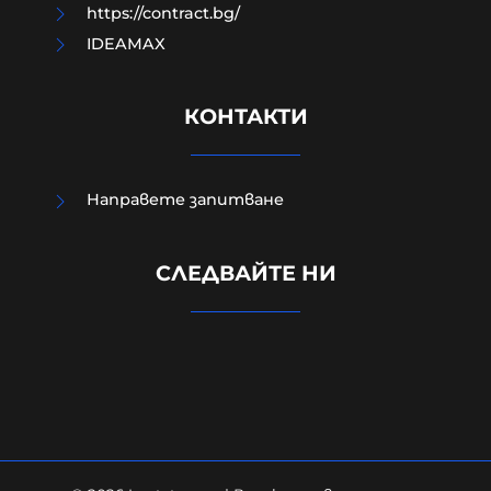
https://contract.bg/
IDEAMAX
КОНТАКТИ
Направете запитване
Радев: Изграждаме Национален
СЛЕДВАЙТЕ НИ
център за наблюдение на данни
от Космоса в Доброславци
06-08-2026г.
50
Лентата