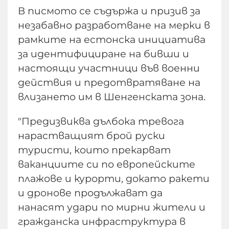
В писмото се съдържа и призив за
незабавно разработване на мерки в
рамките на естонска инициатива
за идентифициране на бивши и
настоящи участници във военни
действия и предотвратяване на
влизането им в Шенгенската зона.
"Предизвиква дълбока тревога
нарастващият брой руски
туристи, които прекарват
ваканциите си по европейските
плажове и курорти, докато ракети
и дронове продължават да
нанасят удари по мирни жители и
гражданска инфраструктура в