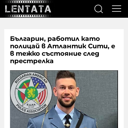
Българин, работил като
полицай в Атлантик Сити, е
в тежко състояние след
престрелка