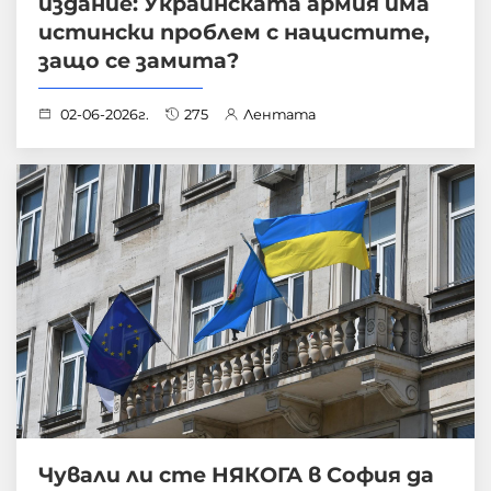
издание: Украинската армия има
истински проблем с нацистите,
защо се замита?
02-06-2026г.
275
Лентата
Чували ли сте НЯКОГА в София да