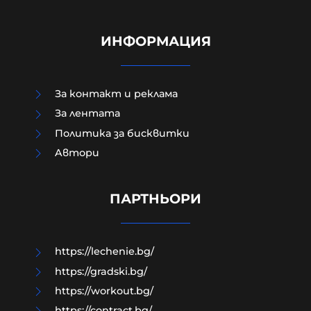
ИНФОРМАЦИЯ
За контакт и реклама
За лентата
Политика за бисквитки
Aвтори
Едва 18% от украинците имат
доверие в Зеленски, с най-висок
рейтинг е Залужни
ПАРТНЬОРИ
07-08-2026г.
72
Лентата
https://lechenie.bg/
https://gradski.bg/
https://workout.bg/
https://contract.bg/