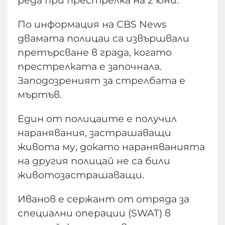
реда при престрелка на 2 юни.
По информация на CBS News
двамата полицаи са извършвали
претърсване в града, когато
престрелката е започнала.
Заподозреният за стрелбата е
мъртъв.
Един от полицаите е получил
наранявания, застрашаващи
живота му, докато нараняванията
на другия полицай не са били
животозастрашаващи.
Иванов е сержант от отряда за
специални операции (SWAT) в