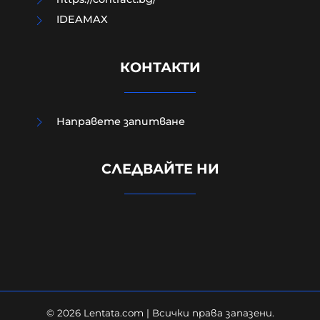
IDEAMAX
КОНТАКТИ
Направете запитване
Руснаците поразиха три кораба с
СЛЕДВАЙТЕ НИ
военни доставки за ВСУ в Черно
море
07-08-2026г.
599
Лентата
© 2026 Lentata.com | Всички права запазени.