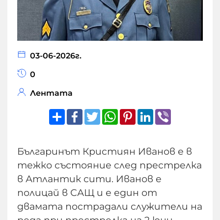
03-06-2026г.
0
Лентата
Share
Facebook
Twitter
WhatsApp
Pinterest
LinkedIn
Viber
Българинът Кристиян Иванов е в
тежко състояние след престрелка
в Атлантик сити. Иванов е
полицай в САЩ и е един от
двамата пострадали служители на