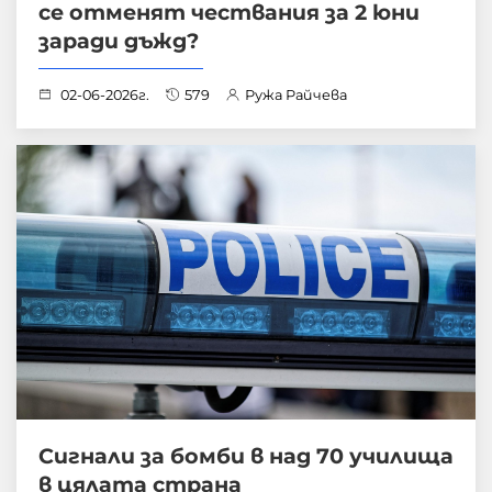
се отменят чествания за 2 юни
заради дъжд?
02-06-2026г.
579
Ружа Райчева
Сигнали за бомби в над 70 училища
в цялата страна