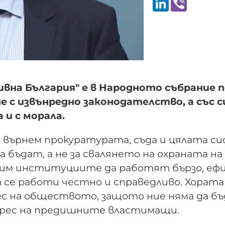
ивна България" е в Народното събрание 
е с извънредно законодателство, а със 
 и с морала.
е върнем прокуратурата, съда и цялата с
бъдат, а не за свалянето на охраната на
дим институциите да работят бързо, еф
 се работи честно и справедливо. Хората
с на обществото, защото ние няма да б
адрес на предишните властимащи.