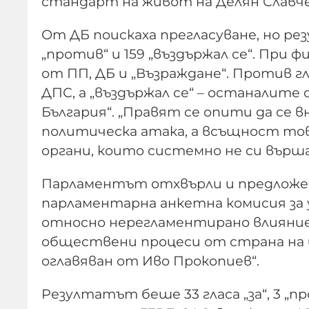
стандарт на живот на Делян Славче
От ДБ поискаха прегласуване, но ре
„против“ и 159 „въздържал се“. При 
от ПП, ДБ и „Възраждане“. Против 
ДПС, а „въздържал се“ – останалите
България“. „Правят се опити да се в
политическа атака, а всъщност тов
органи, които системно не си върш
Парламентът отхвърли и предложен
парламентарна анкетна комисия за
относно нерегламентирано влияние 
обществени процеси от страна на и
оглавяван от Иво Прокопиев“.
Резултатът беше 33 гласа „за“, 3 „про