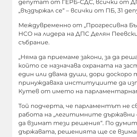
депутат от ГЕРБ-СДС, всички от ДПС
„въздържал се“ – всички от ПБ, 31 д
Междувременно от „Прогресивна Бъл
НСО на лидера на ДПС Делян Пеевски
събрание.
„Няма да приемаме закони, за да реш
който се назначава охраната на зас
един или двама души, дори доскоро т
принуждаваха институциите да изп
Кутев от името на парламентарнат
Той подчерта, че парламентът не сва
работа на „легитимните държавни 
да взимат тези решения“. По думит
държавата, решенията ще се взима