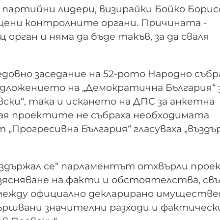
 партийни лидери, визирайки Бойко Борис
щени контролните органи. Причината -
орган и няма да бъде такъв, за да сваля
едовно заседание на 52-рото Народно съб
ложението на „Демократична България“ 
вски“, така и искането на ДПС за анкетна
учая проектите не събраха необходимата
 „Прогресивна България“ гласуваха „въздъ
 „въздържал се“ парламентът отхвърли прое
изясняване на факти и обстоятелства, св
ежду официално декларирано имуществе
вършвани значителни разходи и фактическ