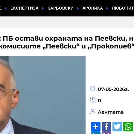
Е
ЕКСПЕРТИЗА
КАРБОВСКИ
ХРОНИКА
ЛЮБОПИ
: ПБ остави охраната на Пеевски, н
 комисиите „Пеевски“ и „Прокопиев
07-05-2026г.
0
Лентата
Share
Faceboo
Twitt
LinkedIn
Viber