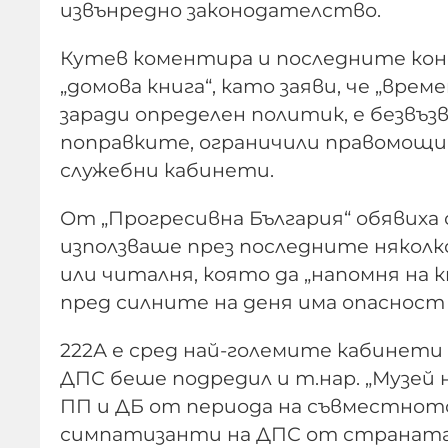
извънредно законодателство.
Кутев коментира и последните кон
„домова книга“, като заяви, че „вр
заради определен политик, е безвъ
поправките, ограничили правомощи
служебни кабинети.
От „Прогресивна България“ обявиха 
използваше през последните няколк
или читалня, която да „напомня на 
пред силните на деня има опасност
222А е сред най-големите кабинети 
ДПС беше подредил и т.нар. „Музей н
ПП и ДБ от периода на съвместното
симпатизанти на ДПС от страната