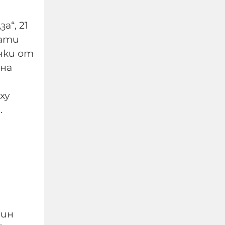
а“, 21
тати
чки от
вна
ху
.
Изчезналият свидетел
от случая „Петрохан“:
близки се питат дали
Мексиканеца е жив
07-08-2026г.
61
Лентата
дин