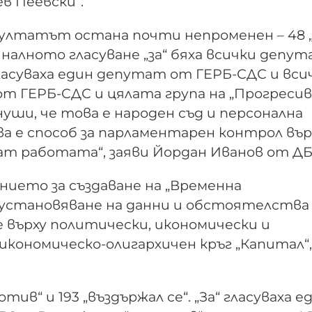
в Пеевски“.
зултатът остана почти непроменен – 48 „з
финалното гласуване „за“ бяха всички депу
гласуваха един депутат от ГЕРБ-СДС и вси
 от ГЕРБ-СДС и цялата група на „Прогреси
нуши, че това е народен съд и персонална
а е способ за парламентарен контрол вър
ат работата“, заяви Йордан Иванов от ДБ
ието за създаване на „Временна
 установяване на данни и обстоятелства
върху политически, икономически и
кономическо-олигархичен кръг „Капитал“,
тив“ и 193 „въздържал се“. „За“ гласуваха е