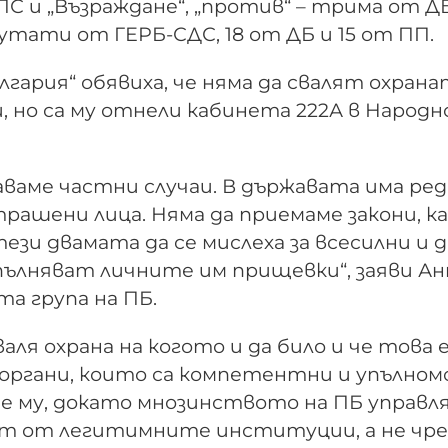
 и „Възраждане“, „против“ – трима от ДБ
епутати от ГЕРБ-СДС, 18 от ДБ и 15 от ПП.
гария“ обявиха, че няма да свалят охран
, но са му отнели кабинета 222А в Народ
аваме частни случаи. В държавата има ред,
трашени лица. Няма да приемаме закони, 
ези двамата да се мислеха за всесилни и д
ълняват личните им прищевки“, заяви А
а група на ПБ.
ля охрана на когото и да било и че това 
органи, които са компетентни и упълно
е му, докато мнозинството на ПБ управл
т от легитимните институции, а не чре