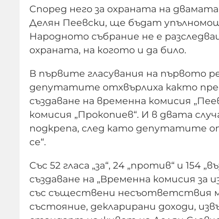
Според него за охраната на двамата
Делян Пеевски, ще бъдат упълномо
Народното събрание не е разследващ 
охраната, на когото и да било.
В първите гласувания на първото р
депутатите отхвърлиха както пред
създаване на временна комисия „Пее
комисия „Прокопиев“. И в двата сл
подкрепа, след като депутатите от
се“.
Със 52 гласа „за“, 24 „против“ и 154
създаване на „Временна комисия за 
със съществени несъответствия м
състояние, декларирани доходи, из