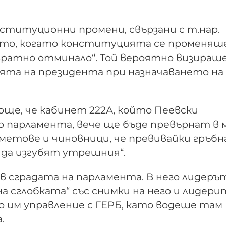
ституционни промени, свързани с т.нар.
емето, когато конституцията се променяш
звратно отминало“. Той вероятно визираш
ята на президента при назначаването на
още, че кабинет 222А, който Пеевски
о парламента, вече ще бъде превърнат в 
кметове и чиновници, че превивайки гръбн
 да изгубят утрешния“.
в сградата на парламента. В него лидеръ
а сглобката“ със снимки на него и лидери
 им управление с ГЕРБ, като водеше там
.