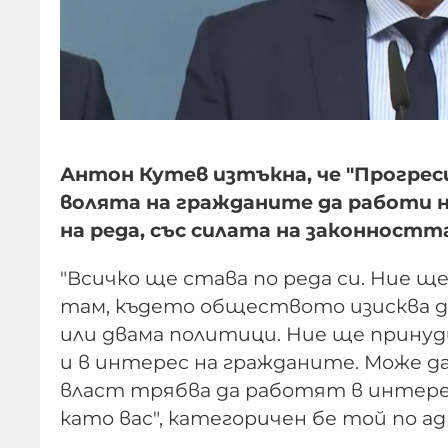
Антон Кутев изтъкна, че "Прогрес
волята на гражданите да работи н
на реда, със силата на законността
"Всичко ще става по реда си. Ние щ
там, където обществото изисква да 
или двама политици. Ние ще прину
и в интерес на гражданите. Може да
власт трябва да работят в интере
като вас", категоричен бе той по 