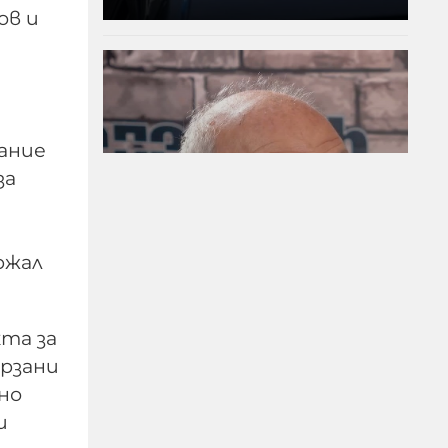
ов и
рание
за
ржал
Д-р Веселин Герев:
Отглеждат се деца-
психопати. Най-
кта за
критичен е периодът
ързани
между 12 и 16 г.
но
и
07-08-2026г.
5
Лентата