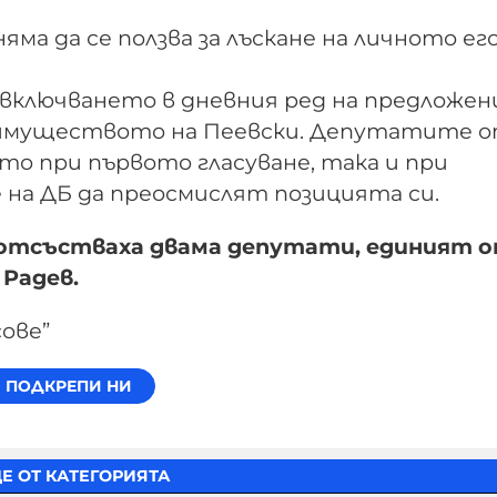
няма да се ползва за лъскане на личното ег
а включването в дневния ред на предложе
ри имуществото на Пеевски. Депутатите 
кто при първото гласуване, така и при
 на ДБ да преосмислят позицията си.
 отсъстваха двама депутати, единият 
Радев.
сове”
Е ОТ КАТЕГОРИЯТА