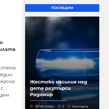
ПОСЛЕДНИ
по
силата
истема
 един
икасно
Жестоко насилие над
 с
дете разтърси
Радомир
ъдем
07-08-2026г.
2
Лентата