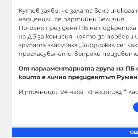
Кутев заяви, че залата вече „никога 
надценили се партийни величия“.
По-рано през деня ПБ не подкрепих
на ДБ за комисия, която да прове
групата гласуваха „въздържал се“ ка
прегласуването, въпреки призивите
От парламентарната група на ПБ
които е лично президентът Румен 
Източници: "24 часа", dnes.dir.bg, “Гла
ОЩ