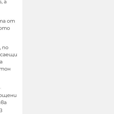
, а
ата от
ното
 по
Не си дете, когато
касаещи
жестоко измъчваш
а
човек, гориш фасове в
него, рисуваш свастики
нтон
по тялото му
е
07-08-2026г.
160
мощени
Гост-автор
ява
з