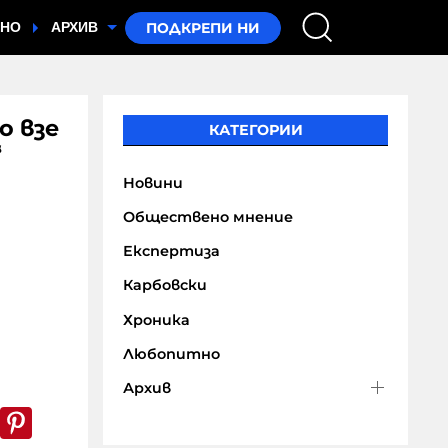
ТНО
АРХИВ
о взе
КАТЕГОРИИ
“
Новини
Обществено мнение
Експертиза
Карбовски
Хроника
Любопитно
Архив
k
er
WhatsApp
Pinterest