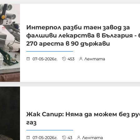
Интерпол разби таен завод за
фалшиви лекарства в България - 
270 ареста в 90 държави
07-05-2026г.
453
Лентата
Жак Сапир: Няма да можем без ру
газ
07-05-2026г.
43
Лентата