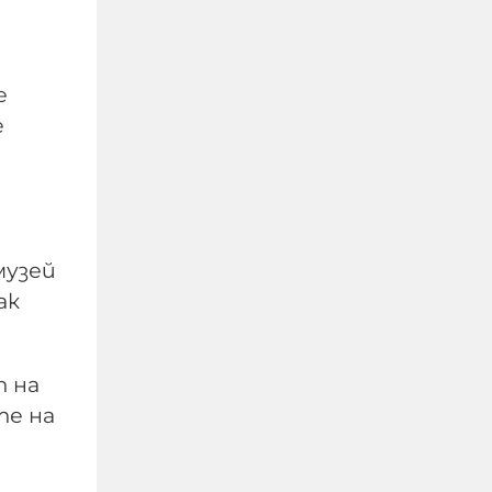
е
е
Тръмп отказа
допълнителни ракети
музей
"Пейтриът" за Украйна:
ак
И ние имаме нужда от
тях, разделя ни океан
т на
07-08-2026г.
17
Лентата
те на
Този човек или не
пътува и няма
НАЙ-ЧЕТЕНИ
никаква