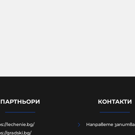
ПАРТНЬОРИ
КОНТАКТИ
s://lechenie.bg/
Направете запитва
s://gradski.bg/