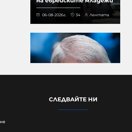
на еврейските младежи
06-08-2026г.
34
Лентата
Сенатска комисия
СЛЕДВАЙТЕ НИ
праща Антъни Фаучи
на прокурор за
мълчанието му за
не
Ковид