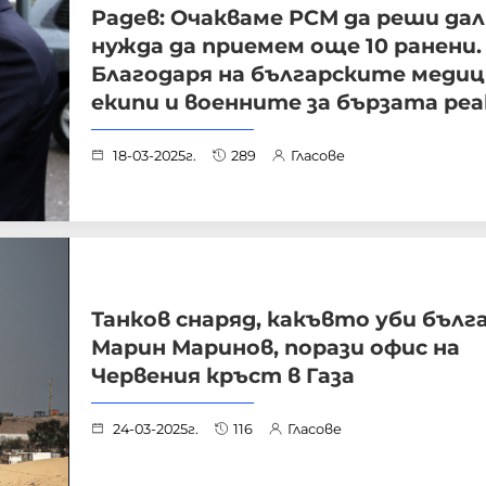
Радев: Очакваме РСМ да реши дал
нужда да приемем още 10 ранени.
Благодаря на българските меди
екипи и военните за бързата ре
18-03-2025г.
289
Гласове
Танков снаряд, какъвто уби бълг
Марин Маринов, порази офис на
Червения кръст в Газа
24-03-2025г.
116
Гласове