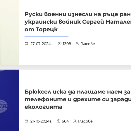
Руски военни изнесли на ръце ра
украински войник Сергей Натале
от Торецк
27-07-2024г.
1308
Гласове
Брюксел иска да плащаме наем за
телефоните и дрехите си зарад
екологията
21-10-2024г.
664
Гласове