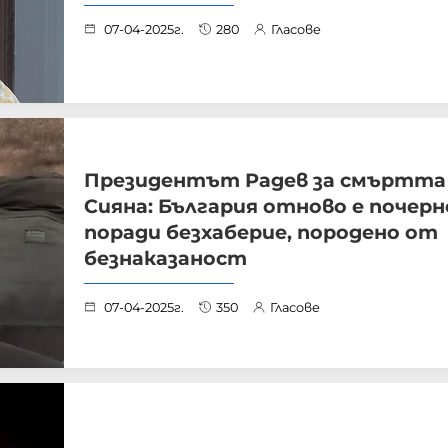
07-04-2025г.
280
Гласове
Президентът Радев за смъртта
Сияна: България отново е почерн
поради безхаберие, породено от
безнаказаност
07-04-2025г.
350
Гласове