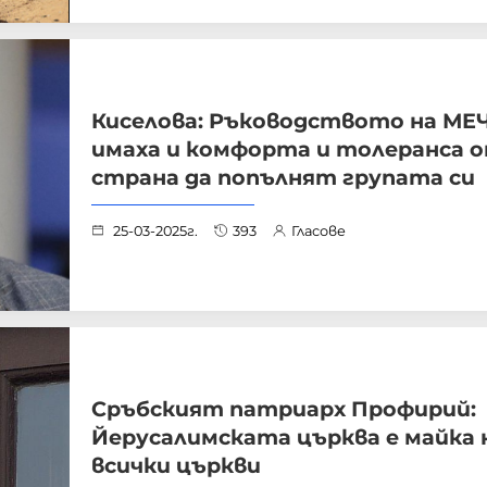
Киселова: Ръководството на МЕ
имаха и комфорта и толеранса 
страна да попълнят групата си
25-03-2025г.
393
Гласове
Сръбският патриарх Профирий:
Йерусалимската църква е майка 
всички църкви