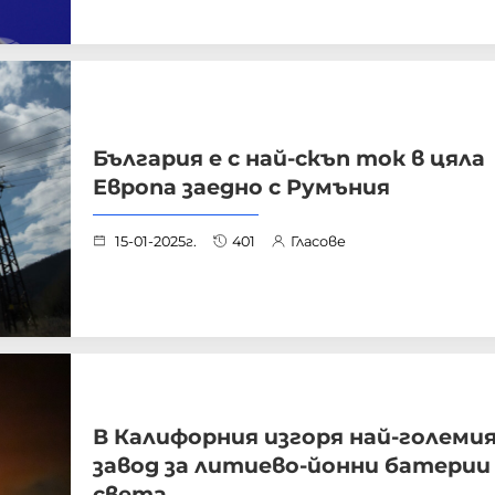
България е с най-скъп ток в цяла
Европа заедно с Румъния
15-01-2025г.
401
Гласове
В Калифорния изгоря най-големи
завод за литиево-йонни батерии
света