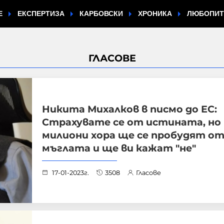
Е
ЕКСПЕРТИЗА
КАРБОВСКИ
ХРОНИКА
ЛЮБОПИ
ГЛАСОВЕ
Никита Михалков в писмо до ЕС:
Страхувате се от истината, но
милиони хора ще се пробудят о
мъглата и ще ви кажат "не"
17-01-2023г.
3508
Гласове