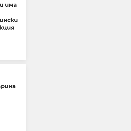
и има
06-08-2026г.
157
Лентата
цински
акция
"Галъп": 52% са
арина
критични към
външната политика на
Радев. Йотова с най-
високо доверие
06-08-2026г.
38
Лентата