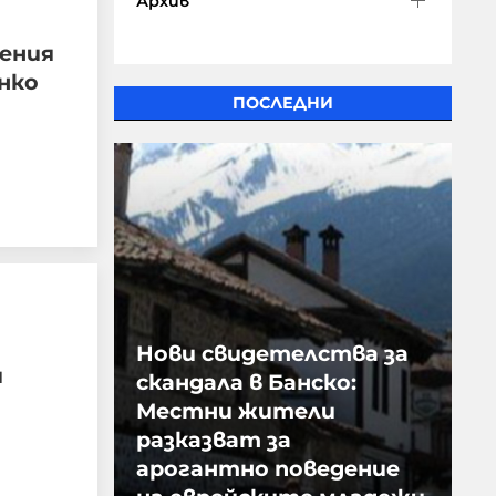
Архив
нения
нко
ПОСЛЕДНИ
Нови свидетелства за
и
скандала в Банско:
Местни жители
разказват за
арогантно поведение