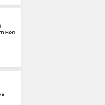
Ч
от моя
Meta съобщава, че неин
изкуствен интелект
излезе извън контрол и
хакна друга компания
по време на тестове
на
06-08-2026г.
28
Лентата