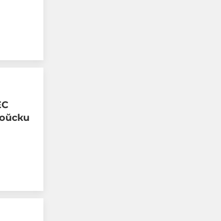
06-08-2026г.
11
Лентата
ЕС
войски
Петима непълнолетни
"ловци на педофили"
обвинени за
жестокото убийство в
Пловдив