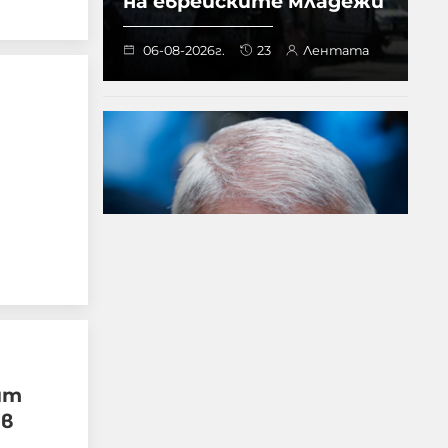
на еврейските младежи
06-08-2026г.
23
Лентата
Сенатска комисия
праща Антъни Фаучи
на прокурор за
ят
мълчанието му за
 в
Ковид