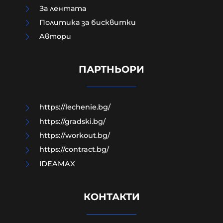
За лентата
Когато Урсула плаща на Мароко за
Политика за бисквитки
да ги спре да правят мизерии по
Aвтори
границите тя всъщност
възражда една много стара
римска традиция
ПАРТНЬОРИ
06-08-2026г.
111
Гост-автор
https://lechenie.bg/
https://gradski.bg/
https://workout.bg/
https://contract.bg/
IDEAMAX
КОНТАКТИ