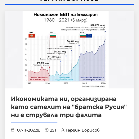
Икономиката ни, организирана
като сателит на "братска Русия"
ни е струвала три фалита
07-11-2022г.
291
Гергин Борисов