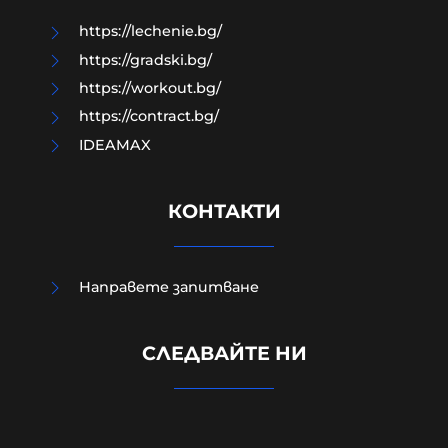
https://lechenie.bg/
https://gradski.bg/
https://workout.bg/
https://contract.bg/
IDEAMAX
КОНТАКТИ
Направете запитване
СЛЕДВАЙТЕ НИ
Първите изпълнителни заповеди
на Доналд Тръмп
21-01-2025г.
463
Гост-автор