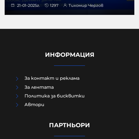
21-01-2025г.
1297
Тихомир Чергов
ИНФОРМАЦИЯ
За контакт и реклама
За лентата
Политика за бисквитки
Aвтори
AP: Тръмп врътна кранчето на
Украйна, не е ясно какво следва
ПАРТНЬОРИ
21-01-2025г.
1715
Лентата