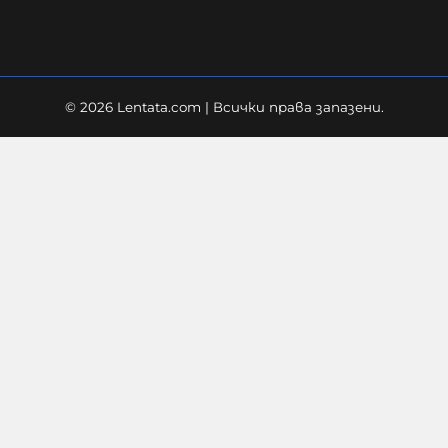
© 2026 Lentata.com | Всички права запазени.
Розовите комсомолци и мисирки
бяха свикнали да размятат
юмруци на празен ринг и да
трупат самочувствие без
никакви опоненти
21-01-2025г.
998
Дахер Ламот