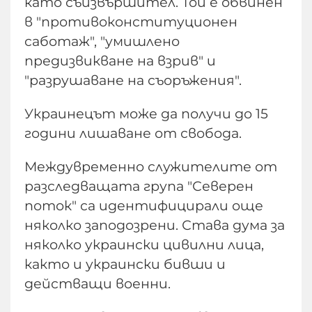
като съизвършител. Той е обвинен
в "противоконституционен
саботаж", "умишлено
предизвикване на взрив" и
"разрушаване на съоръжения".
Украинецът може да получи до 15
години лишаване от свобода.
Междувременно служителите от
разследващата група "Северен
поток" са идентифицирали още
няколко заподозрени. Става дума за
няколко украински цивилни лица,
както и украински бивши и
действащи военни.