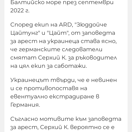
Балтийско море през септември
2022 г.
Според екип на ARD, "Зюддойче
Цайтунг" и "Цайт", от заповедта
за арест на украинеца става ясно,
че германските следователи
смятат Серхий К. за ръководител
на цял екип за саботажи.
Украинецът твърди, че е невинен
и се противопоставя на
евентуално екстрадиране в
Германия.
Съгласно мотивите към заповедта
за арест, Серхий К. вероятно се е