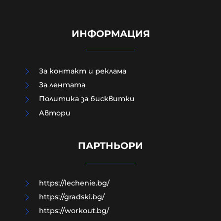
ИНФОРМАЦИЯ
За контакт и реклама
За лентата
Политика за бисквитки
Aвтори
“САЩ се усетиха, а ние кога?"
ПАРТНЬОРИ
08-08-2026г.
141
Гост-автор
https://lechenie.bg/
https://gradski.bg/
https://workout.bg/