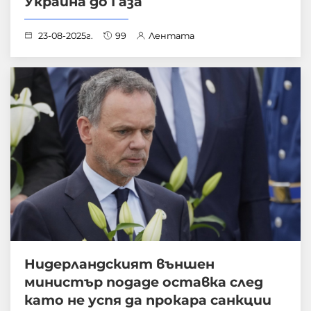
Украйна до Газа
23-08-2025г.
99
Лентата
Нидерландският външен
министър подаде оставка след
като не успя да прокара санкции