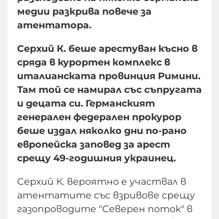
медии разкрива повече за
атентатора.
Серхий К. беше арестуван късно в
сряда в курортен комплекс в
италианската провинция Римини.
Там той се намирал със съпругата
и децата си. Германският
генерален федерален прокурор
беше издал няколко дни по-рано
европейска заповед за арест
срещу 49-годишния украинец.
Серхий К. вероятно е участвал в
атентатите със взривове срещу
газопроводите "Северен поток" в