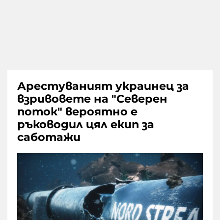
Арестуваният украинец за
взривовете на "Северен
поток" вероятно е
ръководил цял екип за
саботажи