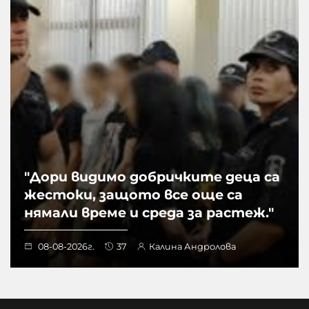
"Дори видимо добричките деца са
жестоки, защото все още са
нямали време и среда за растеж."
08-08-2026г.
37
Калина Андролова