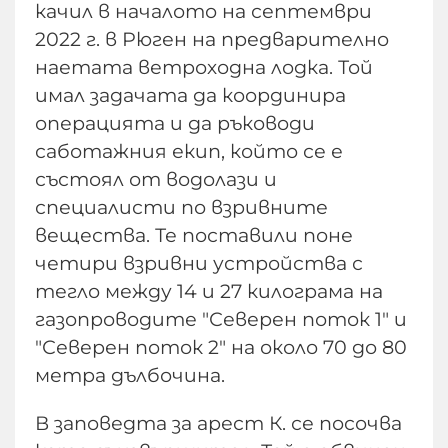
качил в началото на септември
2022 г. в Рюген на предварително
наетата ветроходна лодка. Той
имал задачата да координира
операцията и да ръководи
саботажния екип, който се е
състоял от водолази и
специалисти по взривните
вещества. Те поставили поне
четири взривни устройства с
тегло между 14 и 27 килограма на
газопроводите "Северен поток 1" и
"Северен поток 2" на около 70 до 80
метра дълбочина.
В заповедта за арест К. се посочва