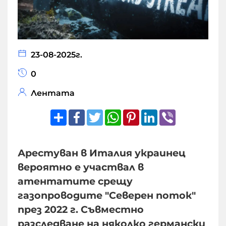
23-08-2025г.
0
Лентата
Share
Facebook
Twitter
WhatsApp
Pinterest
LinkedIn
Viber
Арестуван в Италия украинец
вероятно е участвал в
атентатите срещу
газопроводите "Северен поток"
през 2022 г. Съвместно
разследване на няколко германски