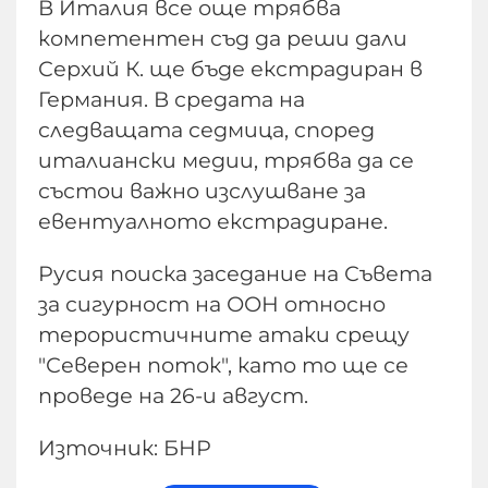
В Италия все още трябва
компетентен съд да реши дали
Серхий К. ще бъде екстрадиран в
Германия. В средата на
следващата седмица, според
италиански медии, трябва да се
състои важно изслушване за
евентуалното екстрадиране.
Русия поиска заседание на Съвета
за сигурност на ООН относно
терористичните атаки срещу
"Северен поток", като то ще се
проведе на 26-и август.
Източник: БНР