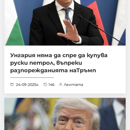
Унгария няма да спре да купува
руски петрол, въпреки
разпорежданията наТръмп
24-09-2025г.
146
Лентата