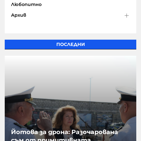
Любопитно
Архив
ПОСЛЕДНИ
Йотова за дрона: Разочарована
съм от примитивната