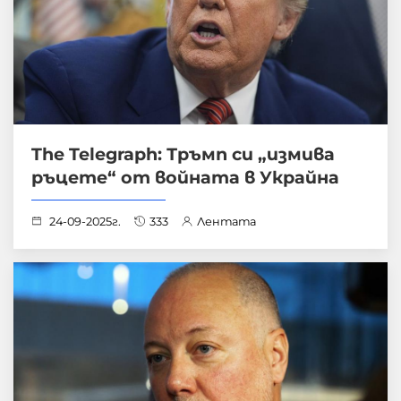
The Telegraph: Тръмп си „измива
ръцете“ от войната в Украйна
24-09-2025г.
333
Лентата