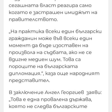
сегашната власт реагира само
когато е застрашен имиджът на
правителството.
„На практика всеки един български
гражданин може във всеки един
момент да бъде изоставен на
произвола на съдбата, ако не се
вдигне медиен шум. Това са
пороците на българската
дипломация.“, каза още народният
представител.
В заключение Ангел Георгиев заяви:
„Това е една провалена държава,
която не следва българските