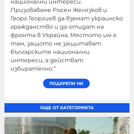
национални интереси.
Призоваваме Росен Желязков и
Георг Георгиев да вземат украинско
гражданство и да отидат на
фронта в Украйна. Мястото им е
там, защото не защитават
българските национални
интереси, а действат
избирателно.“
ОЩЕ ОТ КАТЕГОРИЯТА