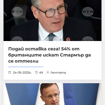
Подай оставка сега! 54% от
британците искат Стармър да
се оттегли
24-09-2025г.
49
Лентата