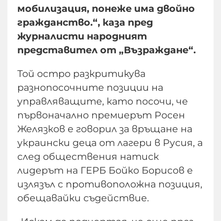
мобилизация, понеже има двойно
гражданство.“, каза пред
журналисти народният
представител от „Възраждане“.
Той остро разкритикува
разнопосочните позиции на
управляващите, като посочи, че
първоначално премиерът Росен
Желязков е говорил за връщане на
украински деца от лагери в Русия, а
след обществения натиск
лидерът на ГЕРБ Бойко Борисов е
излязъл с противоположна позиция,
обещавайки съдействие.