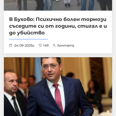
В Бухово: Психично болен тормози
съседите си от години, стигал е и
до убийство
24-09-2025г.
149
Лентата