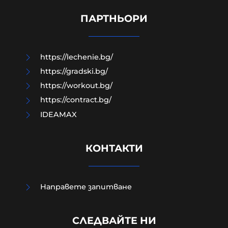
Украйна срещу Русия могат да се
окажат в полза на Путин
ПАРТНЬОРИ
09-08-2026г.
62
Лентата
https://lechenie.bg/
https://gradski.bg/
https://workout.bg/
https://contract.bg/
IDEAMAX
КОНТАКТИ
Направете запитване
Времена на истински
СЛЕДВАЙТЕ НИ
неолиберален фашизъм, а после и