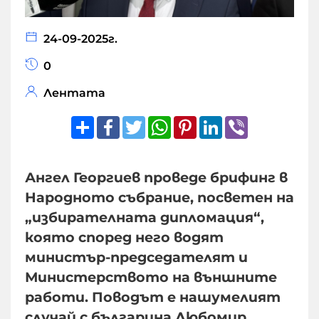
24-09-2025г.
0
Лентата
Share
Facebook
Twitter
WhatsApp
Pinterest
LinkedIn
Viber
Ангел Георгиев проведе брифинг в
Народното събрание, посветен на
„избирателната дипломация“,
която според него водят
министър-председателят и
Министерството на външните
работи. Поводът е нашумелият
случай с българина Любомир