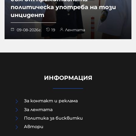
политическа употреба на този
инцидент
09-08-2026г.
19
Лентата
ИНФОРМАЦИЯ
За контакт и реклама
За лентата
Политика за бисквитки
Aвтори
"Сънди Таймс": Ударите на