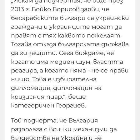
„Искам да подчертая, че още през
2013 г. Бойко Борисов заяви, че
бесарабските българи са украински
граждани и украинците могат да
правят с тях каквото пожелаят.
Тогава отказа българската държава
да ги защити. Сега виждаме, че
когато има медиен шум, властта
реагира, а когато няма - не се прави
нищо. Това е избирателна
дипломация, дипломация на
кризисния пиар.“, беше
категоричен Георгиев.
Той подчерта, че България
разполага с всички механизми да
въздейства на Украйна и че