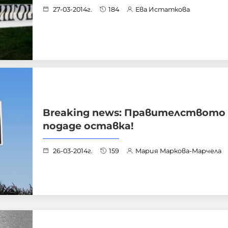
27-03-2014г.
184
Ева Истаткова
Breaking news: Правителството
подаде оставка!
26-03-2014г.
159
Мария Маркова-Марчела