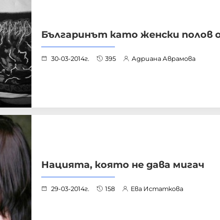
Българинът като женски полов 
30-03-2014г.
395
Адриана Аврамова
Нацията, която не дава мигач
29-03-2014г.
158
Ева Истаткова