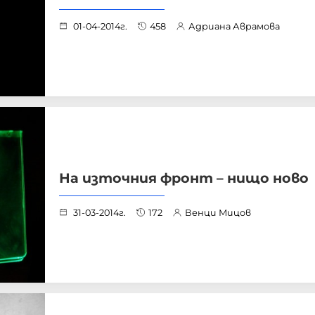
01-04-2014г.
458
Адриана Аврамова
На източния фронт – нищо ново
31-03-2014г.
172
Венци Мицов