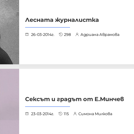
Лесната журналистка
26-03-2014г.
298
Адриана Аврамова
Сексът и градът от Е.Минчев
23-03-2014г.
115
Симона Милкова