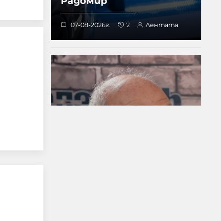
Радомир
07-08-2026г.
2
Лентата
Д-р Веселин Герев:
Отглеждат се деца-
психопати. Най-
критичен е периодът
между 12 и 16 г.