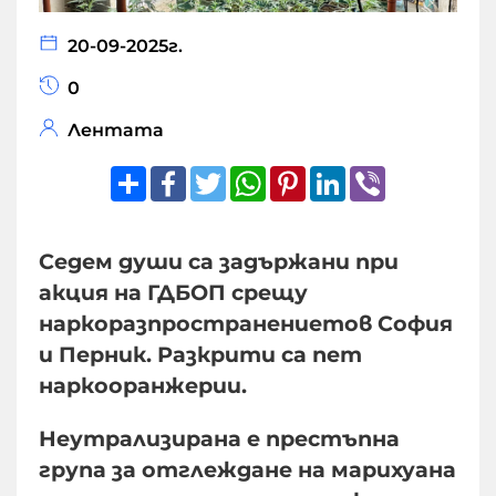
20-09-2025г.
0
Лентата
Share
Facebook
Twitter
WhatsApp
Pinterest
LinkedIn
Viber
Седем души са задържани при
акция на ГДБОП срещу
наркоразпространениетов София
и Перник. Разкрити са пет
наркооранжерии.
Неутрализирана е престъпна
група за отглеждане на марихуана