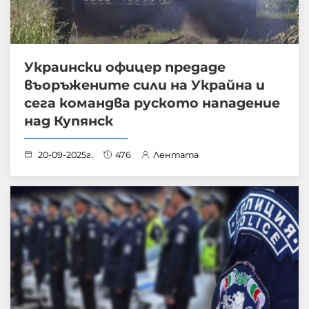
Украински офицер предаде
въоръжените сили на Украйна и
сега командва руското нападение
над Купянск
20-09-2025г.
476
Лентата