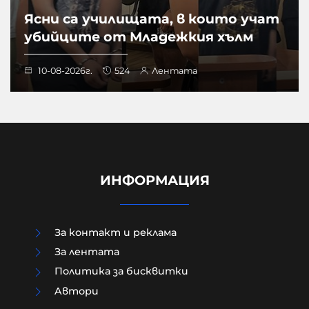
Ясни са училищата, в които учат
убийците от Младежкия хълм
10-08-2026г.
524
Лентата
ИНФОРМАЦИЯ
За контакт и реклама
За лентата
Политика за бисквитки
Aвтори
Украинец пробва да подкупи