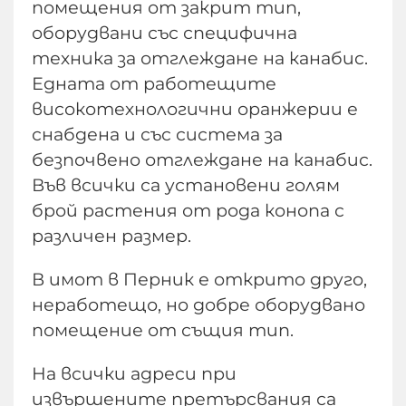
помещения от закрит тип,
оборудвани със специфична
техника за отглеждане на канабис.
Едната от работещите
високотехнологични оранжерии е
снабдена и със система за
безпочвено отглеждане на канабис.
Във всички са установени голям
брой растения от рода конопа с
различен размер.
В имот в Перник е открито друго,
неработещо, но добре оборудвано
помещение от същия тип.
На всички адреси при
извършените претърсвания са