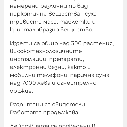
намерени различни по вид
наркотични вещества - суха
тревиста маса, таблетки и
кристалобразно вещество.
Иззети са общо над 300 растения,
високотехнологичните
инсталации, препарати,
електронни везни, както и
мобилни телефони, парична сума
над 7000 лева и огнестрелно
оръжие.
Разпитани са свидетели.
Работата продължава.
Действията са проведени в