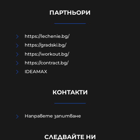
полицай с 20 евро при
регистрация на кола
ПАРТНЬОРИ
10-08-2026г.
10
Лентата
https://lechenie.bg/
https://gradski.bg/
https://workout.bg/
https://contract.bg/
IDEAMAX
КОНТАКТИ
Направете запитване
Няма пострадали, евакуираха
СЛЕДВАЙТЕ НИ
около 300 души след взривовете