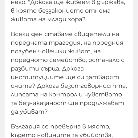
него. "Докога ще живеем в държава,
в която беззаконието отнема
живота на млади хора?
Всеки ден ставаме свидетели на
поредната трагедия, на поредния
погубен човешки живот, на
поредното семейство, останало с
разбити сърца. Докога
институциите ще си затварят
очите? Докога безотговорността,
липсата на контрол и чувството
за безнаказаност ще продължават
да убиват?
България се превърна в място,
където новините за убийства,