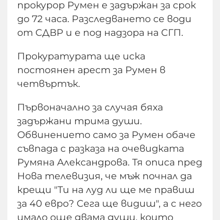
прокурор Румен е задържан за срок
до 72 часа. Разследването се води
от СДВР и е под надзора на СГП.
Прокуратурата ще иска
постоянен арест за Румен в
четвъртък.
Първоначално за случая бяха
задържани трима души.
Обвинението само за Румен обаче
съвпада с разказа на очевидката
Румяна Александрова. Тя описа пред
Нова телевизия, че мъж почнал да
крещи "Ти на луд ли ще ме правиш
за 40 евро? Сега ще видиш", а с него
имало още двама души, които