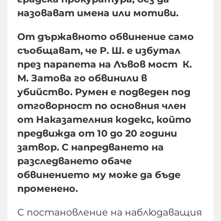
назовават имена или мотиви.
От държавното обвинение само
съобщават, че Р. Ш. е избутал
през парапета на Лъвов мост К.
М. Затова го обвинили в
убийство. Румен е подведен под
отговорност по основния член
от Наказателния кодекс, който
предвижда от 10 до 20 години
затвор. С напредването на
разследването обаче
обвинението му може да бъде
променено.
С постановление на наблюдаващия