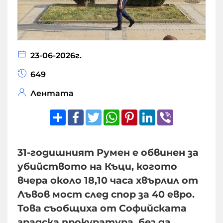
23-06-2026г.
649
Лентата
Share
Facebook
Twitter
WhatsApp
Pinterest
LinkedIn
Viber
31-годишният Румен е обвинен за
убийството на Къци, когото
вчера около 18,10 часа хвърлил от
Лъвов мост след спор за 40 евро.
Това съобщиха от Софийската
градска прокуратура, без да