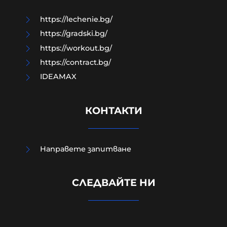
06-08-2026г.
29
Лентата
https://lechenie.bg/
https://gradski.bg/
https://workout.bg/
https://contract.bg/
IDEAMAX
КОНТАКТИ
Направете запитване
УНИЦЕФ: Израел убива средно по
едно дете на ден в Газа след
СЛЕДВАЙТЕ НИ
„примирието“ от октомври 2025
г.
06-08-2026г.
8
Лентата