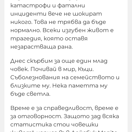
катастрофи и фатални
инциденти вече не шокират
никого. Това не трябва да бъде
нормално. Всеки изгубен живот е
трагедия, която оставя
незарастваща рана.
Днес скърбим за още един млад
човек. Почивай в мир, Къци.
Съболезнования на семейството и
близките му. Нека паметта му
бъде светла.
Време е за справедливост, време е
за отговорност. Защото зад всяка
статистика стои човешки