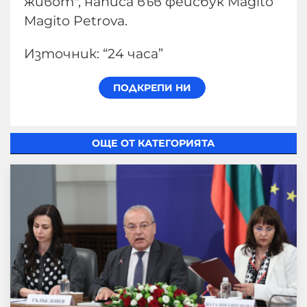
живот", написа във фейсбук Magito
Magito Petrova.
Източник: “24 часа”
ОЩЕ ОТ КАТЕГОРИЯТА