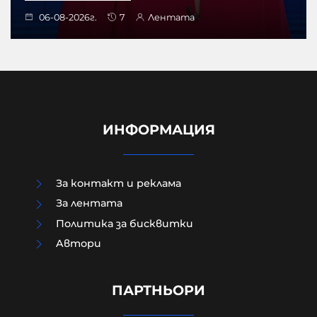
06-08-2026г.
7
Лентата
ИНФОРМАЦИЯ
За контакт и реклама
За лентата
Политика за бисквитки
Aвтори
Модернизацията на бойната ни
авиация – срамна история за 17
години нехайство и саботажи
ПАРТНЬОРИ