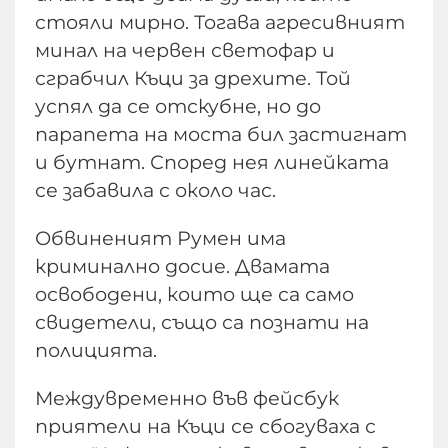
стояли мирно. Тогава агресивният
минал на червен светофар и
сграбчил Къци за дрехите. Той
успял да се отскубне, но до
парапета на моста бил застигнат
и бутнат. Според нея линейката
се забавила с около час.
Обвиненият Румен има
криминално досие. Двамата
освободени, които ще са само
свидетели, също са познати на
полицията.
Междувременно във фейсбук
приятели на Къци се сбогуваха с