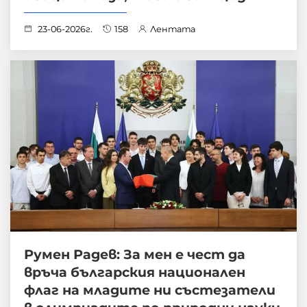
23-06-2026г.
158
Лентата
Румен Радев: За мен е чест да
връча българския национален
флаг на младите ни състезатели